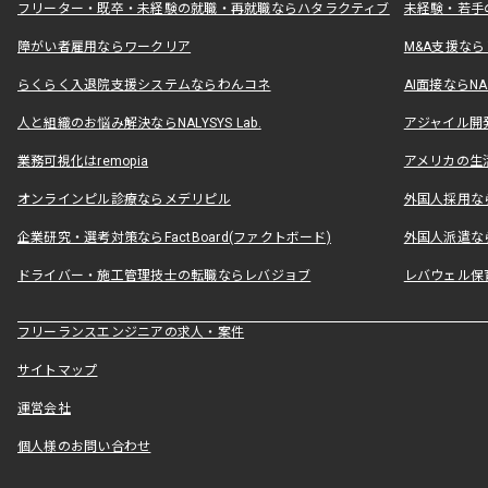
フリーター・既卒・未経験の就職・再就職ならハタラクティブ
未経験・若手
障がい者雇用ならワークリア
M&A支援な
らくらく入退院支援システムならわんコネ
AI面接ならNAL
人と組織のお悩み解決ならNALYSYS Lab.
アジャイル開発なら
業務可視化はremopia
アメリカの生活
オンラインピル診療ならメデリピル
外国人採用ならLe
企業研究・選考対策ならFactBoard(ファクトボード)
外国人派遣なら
ドライバー・施工管理技士の転職ならレバジョブ
レバウェル保
フリーランスエンジニアの求人・案件
サイトマップ
運営会社
個人様のお問い合わせ