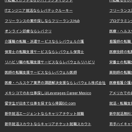
IT転職スカウトならレバテックダイレクト
IT転職なら
ITエンジニア就活ならレバテックルーキー
フリーランス
フリーランスの案件探しならフリーランスHub
プログラミン
オンライン診療ならレバクリ
医療・ヘルス
介護職の転職・派遣サービスならレバウェル介護
看護師の転職
保育士の転職支援サービスならレバウェル保育士
医療技師の転
リハビリ職の転職支援サービスならレバウェルリハビリ
栄養士の転職
医師の転職支援サービスならレバウェル医師
薬剤師の転職
医療・ヘルスケア業界の課題解決支援ならレバウェル株式会社
医療看護介護の
メキシコでのお仕事探しはLeverages Career Mexico
アメリカでのお仕事
留学生が日本で仕事を探すなら帰国GO.com
就活・転職支
新卒就活エージェントならキャリアチケット就職
新卒就活無料
新卒就活スカウトならキャリアチケット就職スカウト
若手ハイキャ