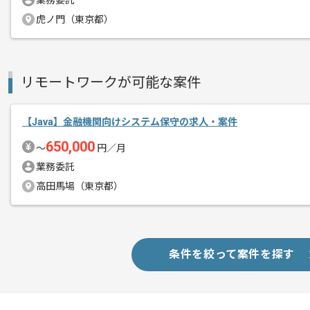
業務委託
メント
環境はベーシックなJavaのWEBシステ
虎ノ門（東京都）
ボリュームがあり、手を動かすのが好き
基本的に稼働が安定している現場でござ
リモートワークが可能な案件
【Java】金融機関向けシステム保守の求人・案件
650,000
〜
円／月
業務委託
高田馬場（東京都）
条件を絞って案件を探す