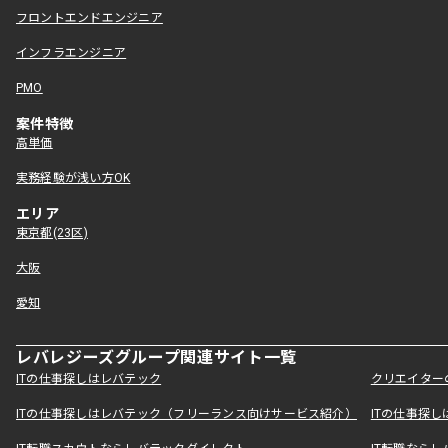
フロントエンドエンジニア
インフラエンジニア
PMO
案件特徴
高単価
実務経験が浅い方OK
エリア
東京都(23区)
大阪
愛知
レバレジーズグループ関連サイト一覧
ITの仕事探しはレバテック
クリエイター
ITの仕事探しはレバテック（フリーランス向けサービス紹介）
ITの仕事探