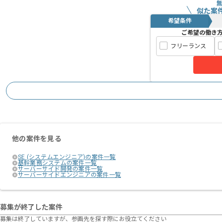
似た案
希望条件
ご希望の働き
フリーランス
他の案件を見る
SE (システムエンジニア)の案件一覧
基幹業務システムの案件一覧
サーバーサイド開発の案件一覧
サーバーサイドエンジニアの案件一覧
募集が終了した案件
募集は終了していますが、参画先を探す際にお役立てください