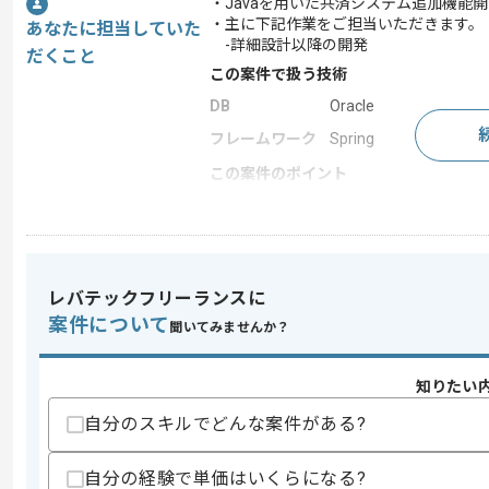
・Javaを用いた共済システム追加機
・主に下記作業をご担当いただきます。
あなたに担当していた
-詳細設計以降の開発
だくこと
この案件で扱う技術
DB
Oracle
フレームワーク
Spring
この案件のポイント
業務内容
追加開発 , サーバーサ
担当領域/システ
基幹業務システム
ム
特徴
参画実績あり , 20代活
レバテックフリーランスに
案件について
聞いてみませんか？
求めるスキル
知りたい
スキル
・Javaでの開発経験2年以上
自分のスキルでどんな案件がある?
歓迎スキル
・Springの経験
自分の経験で単価はいくらになる?