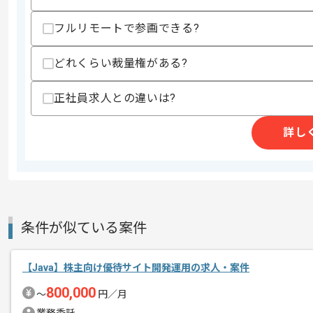
スキルに不安がある方へ
フルリモートで参画できる?
上記に似た経験やスキルをお持ちであれば申
どれくらい裁量権がある?
精算条件
有
正社員求人との違いは?
精算・お支払い
精算基準時間
140時間〜180時間
支払いサイト
15日
詳し
商談回数
1回
その他募集要項
募集人数
2人
条件が似ている案件
作業開始日
2022/09/01
【Java】株主向け優待サイト開発運用の求人・案件
レバテック実績有の企業でございます。
800,000
〜
円／月
エージェントからのコ
Javaでの開発経験を活かすことができ