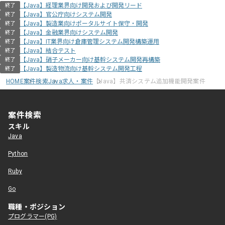
【Java】経理業界向け開発および開発リード
終了
【Java】官公庁向けシステム開発
終了
【Java】製造業向けポータルサイト保守・開発
終了
【Java】金融業界向けシステム開発
終了
【Java】IT業界向け倉庫管理システム開発構築運用
終了
【Java】結合テスト
終了
【Java】硝子メーカー向け基幹システム開発再構築
終了
【Java】製造物流向け基幹システム開発工程
終了
HOME
案件検索
Java求人・案件
【Java】共済システム追加機能開発案件
案件検索
スキル
Java
Python
Ruby
Go
職種・ポジション
プログラマー(PG)