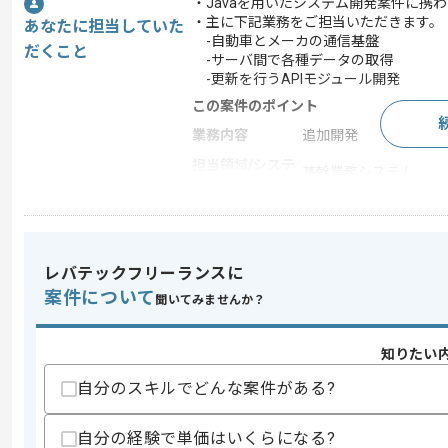
・Javaを用いたシステム開発案件に携
・主に下記業務をご担当いただきます。
あなたに担当していた
-自動車とメーカの通信基盤
だくこと
-サーバ間で各種データの取得
-更新を行うAPIモジュール開発
この案件のポイント
業務内容
追加開発
担当領域/システ
基幹業務システム
ム
特徴
参画実績あり
レバテックフリーランスに
求めるスキル
案件について
聞いてみませんか？
スキル
・Javaを用いた開発経験3年以上
歓迎スキル
知りたい
・設計経験
自分のスキルでどんな案件がある?
スキルに不安がある方へ
上記に似た経験やスキルをお持ちであれば申
自分の経験で単価はいくらになる?