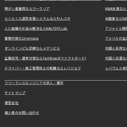
障がい者雇用ならワークリア
M&A支援な
らくらく入退院支援システムならわんコネ
AI面接ならNAL
人と組織のお悩み解決ならNALYSYS Lab.
アジャイル開発なら
業務可視化はremopia
アメリカの生活
オンラインピル診療ならメデリピル
外国人採用ならLe
企業研究・選考対策ならFactBoard(ファクトボード)
外国人派遣なら
ドライバー・施工管理技士の転職ならレバジョブ
レバウェル保
フリーランスエンジニアの求人・案件
サイトマップ
運営会社
個人様のお問い合わせ