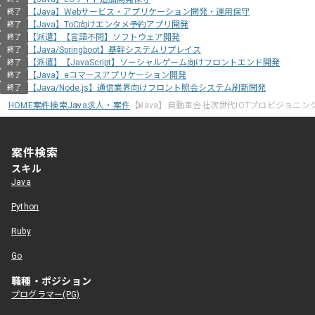
【Java】Webサービス・アプリケーション開発・運用保守
終了
【Java】ToC向けエンタメ予約アプリ開発
終了
【派遣】【言語不問】ソフトウェア開発
終了
【Java/Springboot】基幹システムリプレイス
終了
【派遣】【JavaScript】ソーシャルゲーム向けフロントエンド開発
終了
【Java】eコマースアプリケーション開発
終了
【Java/Node.js】通信業界向けフロント照会システム刷新開発
終了
HOME
案件検索
Java求人・案件
【Java】自動車会社次世代IOTプロビジョニン
案件検索
スキル
Java
Python
Ruby
Go
職種・ポジション
プログラマー(PG)