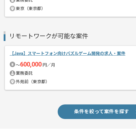
業務委託
新しいアイディアや技術を積極的に導入
東京（東京都）
経験豊富なエンジニアと成長が出来る環
スキルアップされたい方、長期的に参画
リモート作業を導入しております。
リモートワークが可能な案件
【Java】スマートフォン向けパズルゲーム開発の求人・案件
600,000
〜
円／月
業務委託
外苑前（東京都）
条件を絞って案件を探す