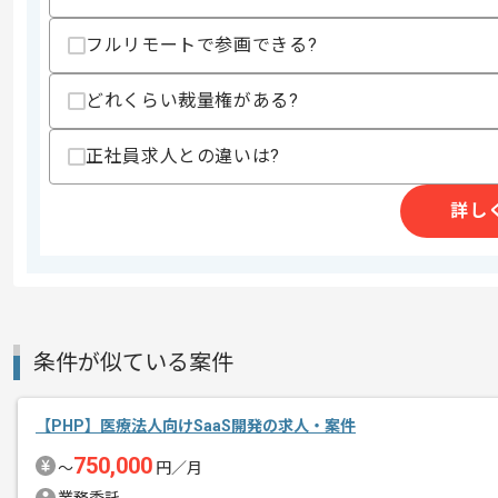
フルリモートで参画できる?
精算条件
有
どれくらい裁量権がある?
精算・お支払い
精算基準時間
140時間〜180時間
支払いサイト
15日
正社員求人との違いは?
詳し
商談回数
2回
その他募集要項
募集人数
1人
作業開始日
2022/09/01
条件が似ている案件
レバテックでの実績がある企業の案件で
エージェントからのコ
【PHP】医療法人向けSaaS開発の求人・案件
Javaでの開発経験を活かすことができ
メント
750,000
複数案件を保有している企業ですので、
〜
円／月
ご経験と実績に応じてスライド案件のご