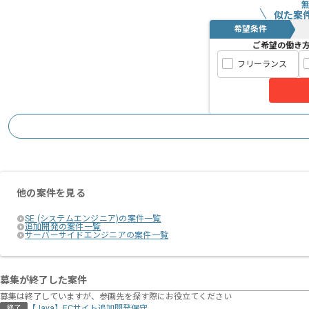
似た案
希望条件
ご希望の働き
フリーランス
他の案件を見る
SE (システムエンジニア)の案件一覧
追加開発の案件一覧
サーバーサイドエンジニアの案件一覧
募集が終了した案件
募集は終了していますが、参画先を探す際にお役立てください
【Java】ECサイト追加開発保守
終了