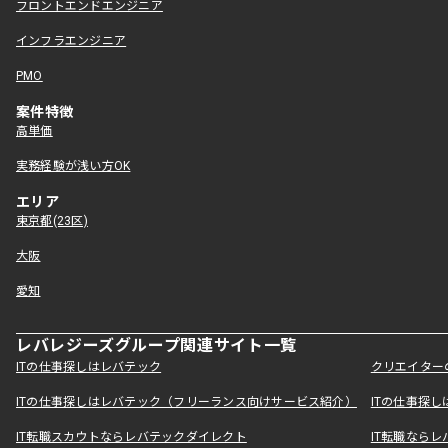
フロントエンドエンジニア
インフラエンジニア
PMO
案件特徴
高単価
実務経験が浅い方OK
エリア
東京都(23区)
大阪
愛知
レバレジーズグループ関連サイト一覧
ITの仕事探しはレバテック
クリエイター
ITの仕事探しはレバテック（フリーランス向けサービス紹介）
ITの仕事探
IT転職スカウトならレバテックダイレクト
IT転職なら