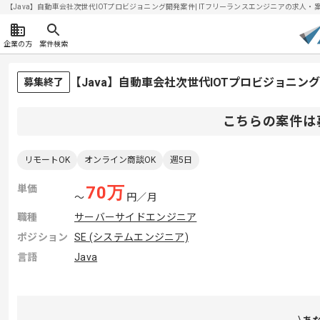
【Java】自動車会社次世代IOTプロビジョニング開発案件| ITフリーランスエンジニアの求人・案件(2
企業の方
案件検索
【Java】自動車会社次世代IOTプロビジョニ
募集終了
こちらの案件は
リモートOK
オンライン商談OK
週5日
単価
70
万
〜
円／月
職種
サーバーサイドエンジニア
ポジション
SE (システムエンジニア)
言語
Java