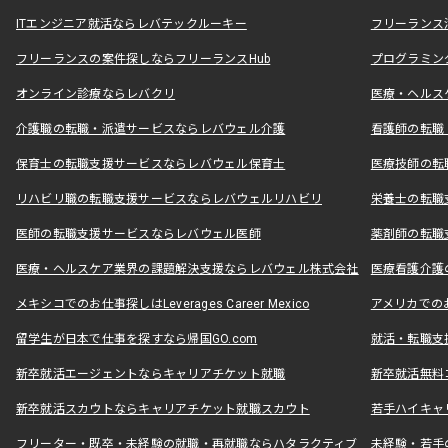
ITエンジニア就活ならレバテックルーキー
フリーランス
フリーランスの案件探しならフリーランスHub
プログラミン
オンライン診療ならレバクリ
医療・ヘルス
介護職の転職・派遣サービスならレバウェル介護
看護師の転職
保育士の転職支援サービスならレバウェル保育士
医療技師の転
リハビリ職の転職支援サービスならレバウェルリハビリ
栄養士の転職
医師の転職支援サービスならレバウェル医師
薬剤師の転職
医療・ヘルスケア業界の課題解決支援ならレバウェル株式会社
医療看護介護の
メキシコでのお仕事探しはLeverages Career Mexico
アメリカでのお仕事
留学生が日本で仕事を探すなら帰国GO.com
就活・転職支
新卒就活エージェントならキャリアチケット就職
新卒就活無料
新卒就活スカウトならキャリアチケット就職スカウト
若手ハイキャ
フリーター・既卒・未経験の就職・再就職ならハタラクティブ
未経験・若手