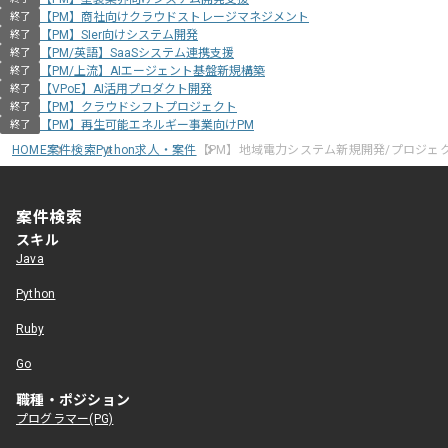
【PM】商社向けクラウドストレージマネジメント
終了
【PM】SIer向けシステム開発
終了
【PM/英語】SaaSシステム連携支援
終了
【PM/上流】AIエージェント基盤新規構築
終了
【VPoE】AI活用プロダクト開発
終了
【PM】クラウドシフトプロジェクト
終了
【PM】再生可能エネルギー事業向けPM
終了
HOME
案件検索
Python求人・案件
【PM】地域電力システム新規開発/プロジェ
案件検索
スキル
Java
Python
Ruby
Go
職種・ポジション
プログラマー(PG)