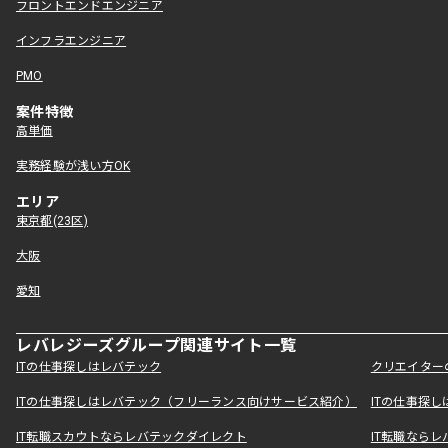
フロントエンドエンジニア
インフラエンジニア
PMO
案件特徴
高単価
実務経験が浅い方OK
エリア
東京都(23区)
大阪
愛知
レバレジーズグループ関連サイト一覧
ITの仕事探しはレバテック
クリエイター
ITの仕事探しはレバテック（フリーランス向けサービス紹介）
ITの仕事探
IT転職スカウトならレバテックダイレクト
IT転職なら