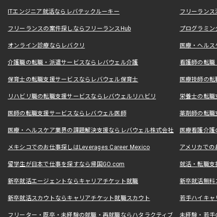
ITエンジニア就活ならレバテックルーキー
フリーランス
フリーランスの案件探しならフリーランスHub
プログラミン
オンライン診療ならレバクリ
医療・ヘルス
介護職の転職・派遣サービスならレバウェル介護
看護師の転職
保育士の転職支援サービスならレバウェル保育士
医療技師の転
リハビリ職の転職支援サービスならレバウェルリハビリ
栄養士の転職
医師の転職支援サービスならレバウェル医師
薬剤師の転職
医療・ヘルスケア業界の課題解決支援ならレバウェル株式会社
医療看護介護の
メキシコでのお仕事探しはLeverages Career Mexico
アメリカでのお仕事
留学生が日本で仕事を探すなら帰国GO.com
就活・転職支
新卒就活エージェントならキャリアチケット就職
新卒就活無料
新卒就活スカウトならキャリアチケット就職スカウト
若手ハイキャ
フリーター・既卒・未経験の就職・再就職ならハタラクティブ
未経験・若手