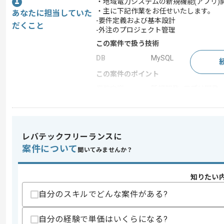
・地域電力システムの新規機能(アプリ
・主に下記作業をお任せいたします。
あなたに担当していた
-要件定義および基本設計
だくこと
-外注のプロジェクト管理
この案件で扱う技術
DB
MySQL
この案件のポイント
業務内容
新規開発 , アプリ開発 
特徴
20代活躍中 , 30代活躍
レバテックフリーランスに
求めるスキル
案件について
聞いてみませんか？
スキル
・システム開発におけるの要件定義～基
・プロジェクトマネジメント経験
知りたい
歓迎スキル
自分のスキルでどんな案件がある?
・電力関連の知識
・Pythonを用いた開発経験
・MySQL環境での開発経験
自分の経験で単価はいくらになる?