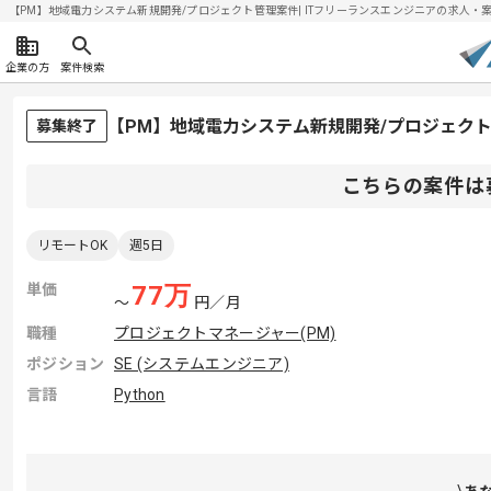
【PM】地域電力システム新規開発/プロジェクト管理案件| ITフリーランスエンジニアの求人・案件(2
企業の方
案件検索
【PM】地域電力システム新規開発/プロジェク
募集終了
こちらの案件は
リモートOK
週5日
単価
77
万
〜
円／月
職種
プロジェクトマネージャー(PM)
ポジション
SE (システムエンジニア)
言語
Python