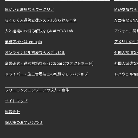
障がい者雇用ならワークリア
M&A支援な
らくらく入退院支援システムならわんコネ
AI面接ならNAL
人と組織のお悩み解決ならNALYSYS Lab.
アジャイル開発なら
業務可視化はremopia
アメリカの生活
オンラインピル診療ならメデリピル
外国人採用ならLe
企業研究・選考対策ならFactBoard(ファクトボード)
外国人派遣なら
ドライバー・施工管理技士の転職ならレバジョブ
レバウェル保
フリーランスエンジニアの求人・案件
サイトマップ
運営会社
個人様のお問い合わせ