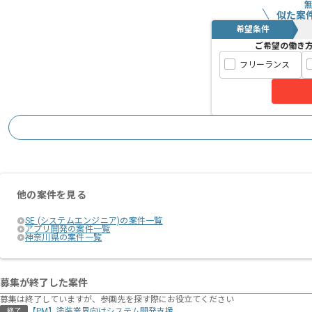
似た案
希望条件
ご希望の働き
フリーランス
他の案件を見る
SE (システムエンジニア)の案件一覧
アプリ開発の案件一覧
神奈川県の案件一覧
募集が終了した案件
募集は終了していますが、参画先を探す際にお役立てください
【PM】塗装業界向けシステム開発支援
終了