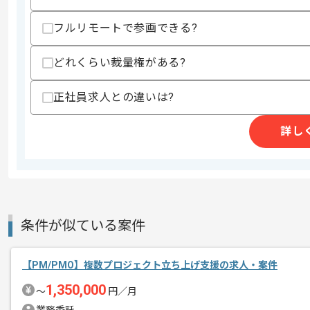
スキルに不安がある方へ
フルリモートで参画できる?
上記に似た経験やスキルをお持ちであれば申
どれくらい裁量権がある?
精算条件
正社員求人との違いは?
精算・お支払い
精算基準時間
140時間〜180時間
支払いサイト
15日
詳し
商談回数
1回
その他募集要項
募集人数
1人
条件が似ている案件
作業開始日
2022/10/01
【PM/PMO】複数プロジェクト立ち上げ支援の求人・案件
1,350,000
幅広い業務に携わるため、多くの経験を
〜
円／月
エージェントからのコ
ご経験に応じて作業内容は変動いたしま