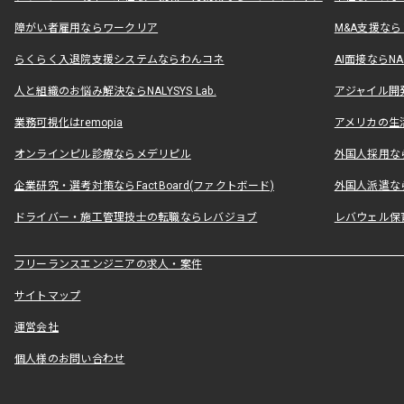
障がい者雇用ならワークリア
M&A支援な
らくらく入退院支援システムならわんコネ
AI面接ならNAL
人と組織のお悩み解決ならNALYSYS Lab.
アジャイル開発なら
業務可視化はremopia
アメリカの生活
オンラインピル診療ならメデリピル
外国人採用ならLe
企業研究・選考対策ならFactBoard(ファクトボード)
外国人派遣なら
ドライバー・施工管理技士の転職ならレバジョブ
レバウェル保
フリーランスエンジニアの求人・案件
サイトマップ
運営会社
個人様のお問い合わせ