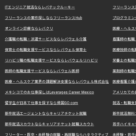
ITエンジニア就活ならレバテックルーキー
フリーランス
フリーランスの案件探しならフリーランスHub
プログラミン
オンライン診療ならレバクリ
医療・ヘルス
介護職の転職・派遣サービスならレバウェル介護
看護師の転職
保育士の転職支援サービスならレバウェル保育士
医療技師の転
リハビリ職の転職支援サービスならレバウェルリハビリ
栄養士の転職
医師の転職支援サービスならレバウェル医師
薬剤師の転職
医療・ヘルスケア業界の課題解決支援ならレバウェル株式会社
医療看護介護の
メキシコでのお仕事探しはLeverages Career Mexico
アメリカでのお仕事
留学生が日本で仕事を探すなら帰国GO.com
就活・転職支
新卒就活エージェントならキャリアチケット就職
新卒就活無料
新卒就活スカウトならキャリアチケット就職スカウト
若手ハイキャ
フリーター・既卒・未経験の就職・再就職ならハタラクティブ
未経験・若手