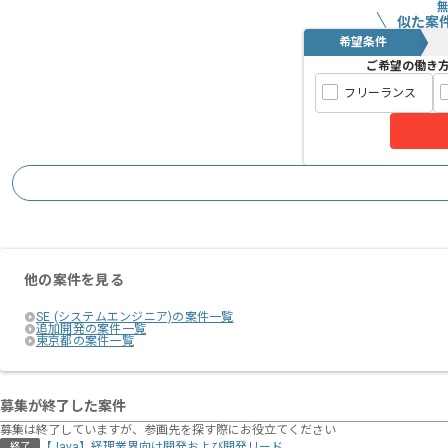
似た案
希望条件
ご希望の働き
フリーランス
他の案件を見る
SE (システムエンジニア)の案件一覧
追加開発の案件一覧
東京都の案件一覧
募集が終了した案件
募集は終了していますが、参画先を探す際にお役立てください
【Java】経理業界向け開発および開発リード
終了