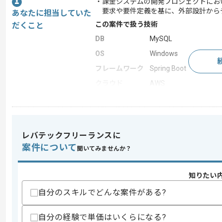
・課金システムの開発プロジェクトにお
要求や要件定義を基に、外部設計から
あなたに担当していた
この案件で扱う技術
だくこと
DB
MySQL
OS
Windows
フレームワーク
Spring Boot
クラウド
AWS
この案件のポイント
業務内容
追加開発 , 自社製品開
担当領域/システ
人事・給与・労務シス
レバテックフリーランスに
ム
案件について
聞いてみませんか？
特徴
参画実績あり , 30代活躍
知りたい
求めるスキル
自分のスキルでどんな案件がある?
スキル
・Javaを用いた開発経験
・Spring Bootを用いた開発経験1年以上
自分の経験で単価はいくらになる?
・外部設計の作成経験