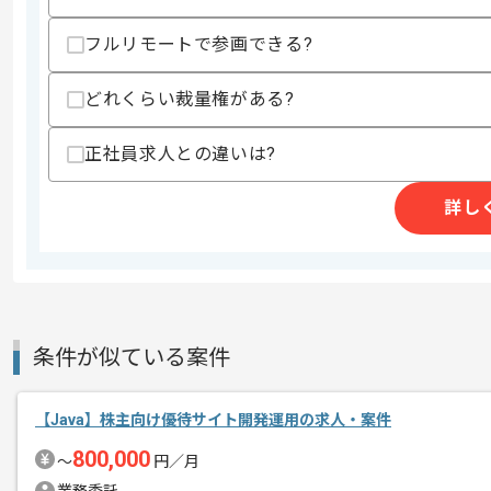
・MySQLもしくはOracleの利用経験
フルリモートで参画できる?
スキルに不安がある方へ
上記に似た経験やスキルをお持ちであれば申
どれくらい裁量権がある?
正社員求人との違いは?
精算条件
有
精算・お支払い
詳し
精算基準時間
140時間〜180時間
支払いサイト
15日
商談回数
1回
条件が似ている案件
その他募集要項
募集人数
2人
作業開始日
2022/10/01
【Java】株主向け優待サイト開発運用の求人・案件
800,000
〜
円／月