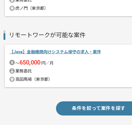
業務委託
国内でトップクラスのシェアを誇るソフ
エージェントからのコ
虎ノ門（東京都）
メント
レバテックの実績も多数あり、
開発の品質に関しての意識が高く、ノウ
リモートワークが可能な案件
チーム開発となりますが、詳細設計以降
リモ－ト作業を想定しておりますので、
【Java】金融機関向けシステム保守の求人・案件
ご自宅での開発環境が整っている方を求
650,000
〜
円／月
業務委託
高田馬場（東京都）
条件を絞って案件を探す