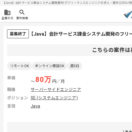
【Java】会計サービス課金システム開発案件| ITフリーランスエンジニアの求人・案件(2026/08/
企業の方
案件検索
【Java】会計サービス課金システム開発のフリ
募集終了
こちらの案件は
リモートOK
オンライン商談OK
週5日
単価
80
万
〜
円／月
職種
サーバーサイドエンジニア
ポジション
SE (システムエンジニア)
言語
Java