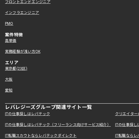
フロントエンドエンジニア
インフラエンジニア
PMO
案件特徴
高単価
実務経験が浅い方OK
エリア
東京都(23区)
大阪
愛知
レバレジーズグループ関連サイト一覧
ITの仕事探しはレバテック
クリエイター
ITの仕事探しはレバテック（フリーランス向けサービス紹介）
ITの仕事探
IT転職スカウトならレバテックダイレクト
IT転職なら