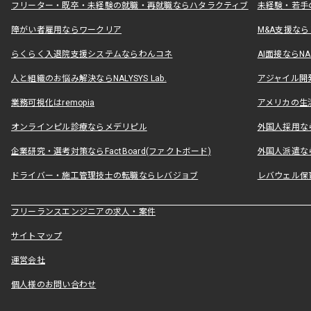
フリーター・既卒・未経験の就職・再就職ならハタラクティブ
未経験・若手
障がい者雇用ならワークリア
M&A支援な
らくらく入退院支援システムならわんコネ
AI面接ならNAL
人と組織のお悩み解決ならNALYSYS Lab.
アジャイル開発なら
業務可視化はremopia
アメリカの生活
オンラインピル診療ならメデリピル
外国人採用ならLe
企業研究・選考対策ならFactBoard(ファクトボード)
外国人派遣なら
ドライバー・施工管理技士の転職ならレバジョブ
レバウェル保
フリーランスエンジニアの求人・案件
サイトマップ
運営会社
個人様のお問い合わせ