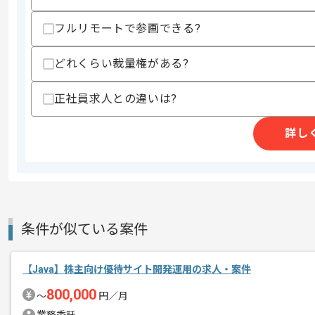
フルリモートで参画できる?
精算条件
有
精算・お支払い
精算基準時間
140時間〜180時間
どれくらい裁量権がある?
支払いサイト
15日
正社員求人との違いは?
詳し
商談回数
2回
その他募集要項
募集人数
1人
作業開始日
2022/09/21
条件が似ている案件
レバテックでの実績がある企業の案件で
エージェントからのコ
JavaやPythonでの開発経験を活かす
メント
【Java】株主向け優待サイト開発運用の求人・案件
複数案件を保有している企業ですので、
800,000
〜
円／月
ご経験と実績に応じてスライド案件のご