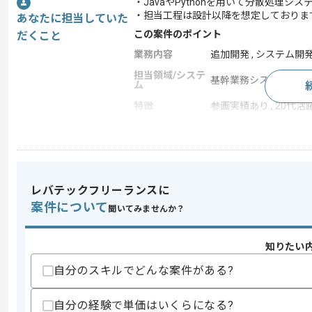
・JavaやPythonを用いて分散処理
・担当工程は設計以降を想定しておりま
あなたに担当していた
この案件のポイント
だくこと
業務内容
追加開発 , システム開
担当領域/システ
基幹業務システム
ム
特徴
参画実績あり , 20代活躍
求めるスキル
スキル
・JavaもしくはPythonを用いた開発経
レバテックフリーランスに
・Linuxを用いた経験
案件について
聞いてみませんか？
歓迎スキル
・HadoopやHBaseの運用経験
・韓国語でのコミュニケーション
知りたい
自分のスキルでどんな案件がある?
スキルに不安がある方へ
上記に似た経験やスキルをお持ちであれば申
自分の経験で単価はいくらになる?