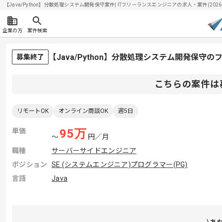
【Java/Python】分散処理システム開発保守案件| ITフリーランスエンジニアの求人・案件(2026/
企業の方
案件検索
【Java/Python】分散処理システム開発保守
募集終了
こちらの案件は
リモートOK
オンライン商談OK
週5日
単価
95
万
〜
円／月
職種
サーバーサイドエンジニア
ポジション
SE (システムエンジニア)
プログラマー(PG)
言語
Java