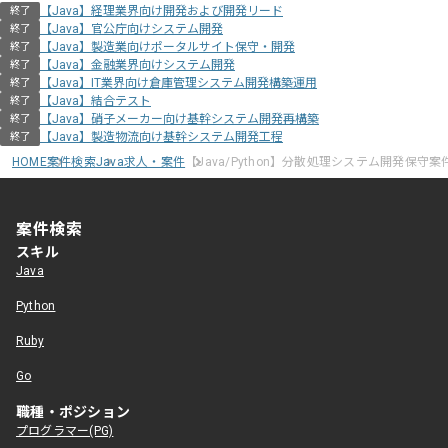
【Java】経理業界向け開発および開発リード
終了
【Java】官公庁向けシステム開発
終了
【Java】製造業向けポータルサイト保守・開発
終了
【Java】金融業界向けシステム開発
終了
【Java】IT業界向け倉庫管理システム開発構築運用
終了
【Java】結合テスト
終了
【Java】硝子メーカー向け基幹システム開発再構築
終了
【Java】製造物流向け基幹システム開発工程
終了
HOME
案件検索
Java求人・案件
【Java/Python】分散処理システム開発保守案
案件検索
スキル
Java
Python
Ruby
Go
職種・ポジション
プログラマー(PG)