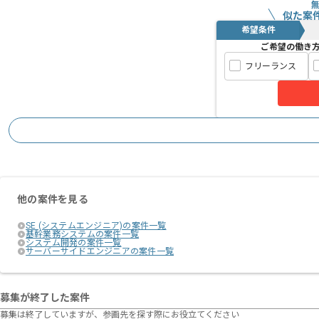
似た案
希望条件
ご希望の働き
フリーランス
他の案件を見る
SE (システムエンジニア)の案件一覧
基幹業務システムの案件一覧
システム開発の案件一覧
サーバーサイドエンジニアの案件一覧
募集が終了した案件
募集は終了していますが、参画先を探す際にお役立てください