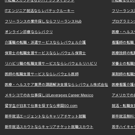
IT転職スカウトならレバテックダイレクト
IT転職なら
ITエンジニア就活ならレバテックルーキー
フリーランス
フリーランスの案件探しならフリーランスHub
プログラミン
オンライン診療ならレバクリ
医療・ヘルス
介護職の転職・派遣サービスならレバウェル介護
看護師の転職
保育士の転職支援サービスならレバウェル保育士
医療技師の転
リハビリ職の転職支援サービスならレバウェルリハビリ
栄養士の転職
医師の転職支援サービスならレバウェル医師
薬剤師の転職
医療・ヘルスケア業界の課題解決支援ならレバウェル株式会社
医療看護介護の
メキシコでのお仕事探しはLeverages Career Mexico
アメリカでのお仕事
留学生が日本で仕事を探すなら帰国GO.com
就活・転職支
新卒就活エージェントならキャリアチケット就職
新卒就活無料
新卒就活スカウトならキャリアチケット就職スカウト
若手ハイキャ