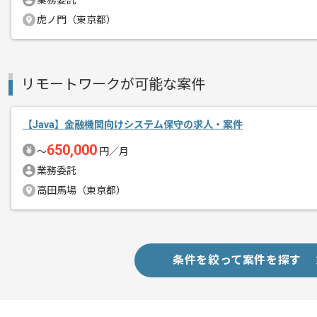
業務委託
虎ノ門（東京都）
新しいアイディアや技術を積極的に導入
経験豊富なエンジニアと成長が出来る環
スキルアップされたい方、長期的に参画
リモートワークが可能な案件
リモート作業を導入しております。
【Java】金融機関向けシステム保守の求人・案件
650,000
〜
円／月
業務委託
高田馬場（東京都）
条件を絞って案件を探す