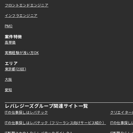
フロントエンドエンジニア
インフラエンジニア
PMO
案件特徴
高単価
実務経験が浅い方OK
エリア
東京都(23区)
大阪
愛知
レバレジーズグループ関連サイト一覧
ITの仕事探しはレバテック
クリエイター
ITの仕事探しはレバテック（フリーランス向けサービス紹介）
ITの仕事探