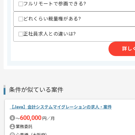
フルリモートで参画できる?
支払いサイト
15日
どれくらい裁量権がある?
商談回数
1回
正社員求人との違いは?
その他募集要項
募集人数
2人
詳し
作業開始日
2022/10/01
こちらはフルリモートでの作業が可能な
エージェントからのコ
条件が似ている案件
メント
これまでのご経験を活かしてご活躍いた
【Java】会計システムマイグレーションの求人・案件
600,000
〜
円／月
業務委託