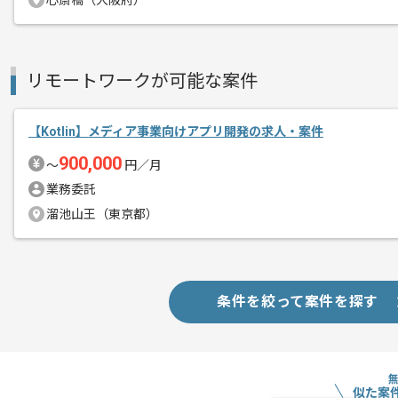
心斎橋（大阪府）
リモートワークが可能な案件
【Kotlin】メディア事業向けアプリ開発の求人・案件
900,000
〜
円／月
業務委託
溜池山王（東京都）
条件を絞って案件を探す
似た案