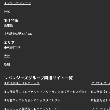
インフラエンジニア
PMO
案件特徴
高単価
実務経験が浅い方OK
エリア
東京都(23区)
大阪
愛知
レバレジーズグループ関連サイト一覧
ITの仕事探しはレバテック
クリエイター
ITの仕事探しはレバテック（フリーランス向けサービス紹介）
ITの仕事探
IT転職スカウトならレバテックダイレクト
IT転職なら
ITエンジニア就活ならレバテックルーキー
フリーランス