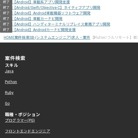
【Android】車載系アプリ開発支援
終了
【Android/Swift/Objective-C】ネイティブアプリ開発
終了
【Android】Android車載機器ソフトウェア開発
終了
【Android】車載カーナビ開発
終了
【Android】ハンディターミナルリプレイス業務アプリ開発
終了
【Android】Androidカーナビ開発支援
終了
HOME
案件検索
SE (システムエンジニア)求人・案件
【Flutter/フルリモー
案件検索
スキル
Java
Python
Ruby
Go
職種・ポジション
プログラマー(PG)
フロントエンドエンジニア