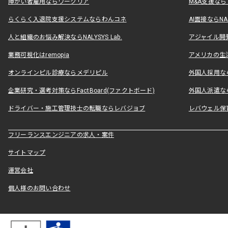
障がい者雇用ならワークリア
M&A支援な
らくらく入退院支援システムならわんコネ
AI面接ならNAL
人と組織のお悩み解決ならNALYSYS Lab.
アジャイル開発なら
業務可視化はremopia
アメリカの生活
オンラインピル診療ならメデリピル
外国人採用ならLe
企業研究・選考対策ならFactBoard(ファクトボード)
外国人派遣なら
ドライバー・施工管理技士の転職ならレバジョブ
レバウェル保
フリーランスエンジニアの求人・案件
サイトマップ
運営会社
個人様のお問い合わせ