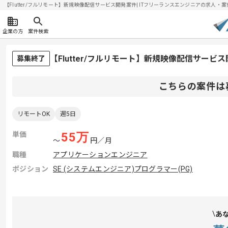
【Flutter/フルリモート】新規映像配信サービス開発案件| ITフリーランスエンジニアの求人・案件(2
企業の方
案件検索
【Flutter/フルリモート】新規映像配信サー
募集終了
こちらの案件は
リモートOK
週5日
単価
55
万
〜
円／月
職種
アプリケーションエンジニア
ポジション
SE (システムエンジニア)
プログラマー(PG)
あ