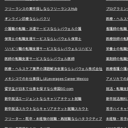
フリーランスの案件探しならフリーランスHub
プログラミン
オンライン診療ならレバクリ
医療・ヘルス
介護職の転職・派遣サービスならレバウェル介護
看護師の転職
保育士の転職支援サービスならレバウェル保育士
医療技師の転
リハビリ職の転職支援サービスならレバウェルリハビリ
栄養士の転職
医師の転職支援サービスならレバウェル医師
薬剤師の転職
医療・ヘルスケア業界の課題解決支援ならレバウェル株式会社
医療看護介護の
メキシコでのお仕事探しはLeverages Career Mexico
アメリカでのお仕事
留学生が日本で仕事を探すなら帰国GO.com
就活・転職支
新卒就活エージェントならキャリアチケット就職
新卒就活無料
新卒就活スカウトならキャリアチケット就職スカウト
若手ハイキャ
フリーター・既卒・未経験の就職・再就職ならハタラクティブ
未経験・若手