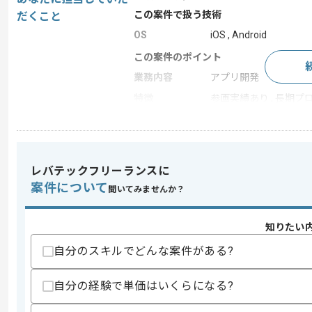
この案件で扱う技術
だくこと
OS
iOS , Android
この案件のポイント
業務内容
アプリ開発
特徴
参画実績あり , 長期プ
求めるスキル
スキル
レバテックフリーランスに
・Flutterを使用した開発のご経験
・iOS、Android開発のご経験
案件について
聞いてみませんか？
スキルに不安がある方へ
知りたい
上記に似た経験やスキルをお持ちであれば申
自分のスキルでどんな案件がある?
自分の経験で単価はいくらになる?
精算条件
有
精算・お支払い
精算基準時間
160時間〜180時間