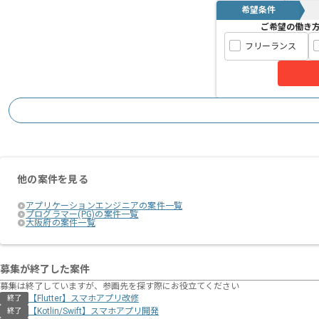
希望条件
ご希望の働き
フリーランス
他の案件を見る
アプリケーションエンジニアの案件一覧
プログラマー(PG)の案件一覧
大阪府の案件一覧
募集が終了した案件
募集は終了していますが、参画先を探す際にお役立てください
【Flutter】スマホアプリ改修
終了
【Kotlin/Swift】スマホアプリ開発
終了