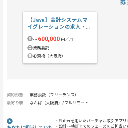
募
【Java】会計システムマ
イグレーションの求人・案
件
600,000
〜
円／月
業務委託
心斎橋（大阪府）
契約形態
業務委託（フリーランス）
最寄り駅
なんば（大阪府）/フルリモート
・Flutterを用いたバーチャル取引ア
・設計～検証までのフェーズをご担当い
あなたに担当していた