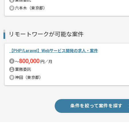
業務委託
その他募集要項
募集人数
1人
六本木（東京都）
作業開始日
2022/10/24
リモートワークが可能な案件
SNSマーケティングを行う上場企業でご
エージェントからのコ
メント
【PHP/Laravel】Webサービス開発の求人・案件
コミュニケーションを円滑にとりながら
800,000
〜
円／月
開発を進めたい方にお勧めの案件でござ
業務委託
神田（東京都）
条件を絞って案件を探す