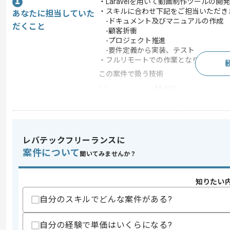
・Laravelを用いて動画制作ツールの
・スキルに合わせ下記をご担当いただき
あなたに担当していた
-ドキュメント及びマニュアルの作成
だくこと
-顧客折衝
-プロジェクト推進
-要件定義から実装、テスト
・フルリモートでの作業となります。
この案件で扱う技術
DB
MySQL
フレームワーク
Laravel , React , Vue.js
クラウド
AWS
開発ツール
GitHub , Docker
レバテックフリーランスに
案件について
この案件のポイント
聞いてみませんか？
業務内容
追加開発 , 自社製品開
特徴
20代活躍中 , 30代活躍
知りたい
自分のスキルでどんな案件がある?
求めるスキル
自分の経験で単価はいくらになる?