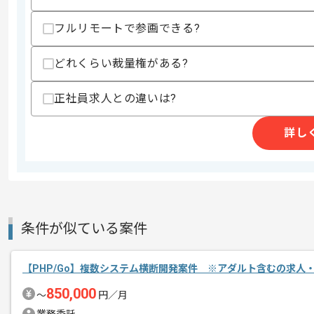
スキル
・PHPを用いたバックエンド開発経験3
・Laravelを用いた開発経験
フルリモートで参画できる?
・チーム開発の経験3年以上
・基本設計以降の担当経験
どれくらい裁量権がある?
歓迎スキル
・各種自動化やチーム内での新たな技術
正社員求人との違いは?
・コードレビューの経験
スキルに不安がある方へ
詳し
上記に似た経験やスキルをお持ちであれば申
精算条件
有
精算・お支払い
条件が似ている案件
精算基準時間
140時間〜180時間
支払いサイト
15日
【PHP/Go】複数システム横断開発案件 ※アダルト含むの求人
850,000
〜
円／月
商談回数
1回