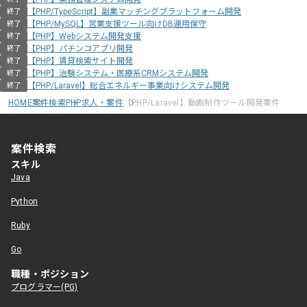
【PHP/TypeScript】副業マッチングプラットフォーム開発
終了
【PHP/MySQL】営業支援ツール向けDB運用保守
終了
【PHP】Webシステム開発支援
終了
【PHP】パチンコアプリ開発
終了
【PHP】賃貸検索サイト開発
終了
【PHP】治験システム・医療系CRMシステム開発
終了
【PHP/Laravel】総合エネルギー事業向けシステム開発
終了
HOME
案件検索
PHP求人・案件
【PHP/Laravel】動画制作ツール開発案件
案件検索
スキル
Java
Python
Ruby
Go
職種・ポジション
プログラマー(PG)