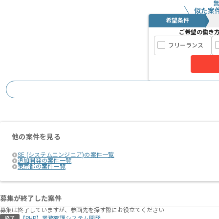
似た案
希望条件
ご希望の働き
フリーランス
他の案件を見る
SE (システムエンジニア)の案件一覧
追加開発の案件一覧
東京都の案件一覧
募集が終了した案件
募集は終了していますが、参画先を探す際にお役立てください
【PHP】業務管理システム開発
終了