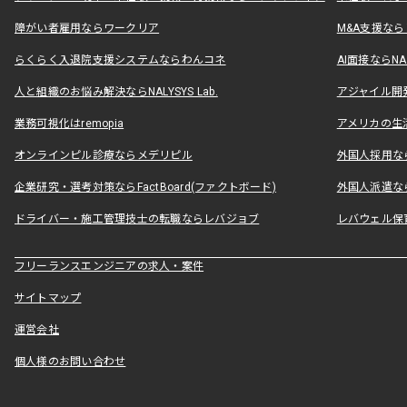
障がい者雇用ならワークリア
M&A支援な
らくらく入退院支援システムならわんコネ
AI面接ならNAL
人と組織のお悩み解決ならNALYSYS Lab.
アジャイル開発なら
業務可視化はremopia
アメリカの生活
オンラインピル診療ならメデリピル
外国人採用ならLe
企業研究・選考対策ならFactBoard(ファクトボード)
外国人派遣なら
ドライバー・施工管理技士の転職ならレバジョブ
レバウェル保
フリーランスエンジニアの求人・案件
サイトマップ
運営会社
個人様のお問い合わせ