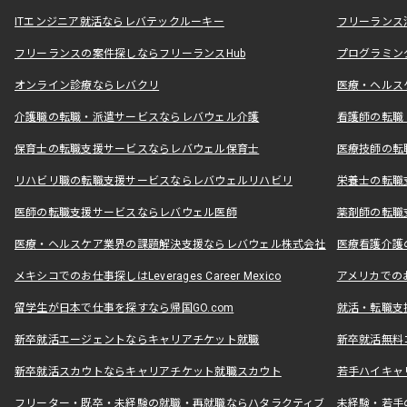
ITエンジニア就活ならレバテックルーキー
フリーランス
フリーランスの案件探しならフリーランスHub
プログラミン
オンライン診療ならレバクリ
医療・ヘルス
介護職の転職・派遣サービスならレバウェル介護
看護師の転職
保育士の転職支援サービスならレバウェル保育士
医療技師の転
リハビリ職の転職支援サービスならレバウェルリハビリ
栄養士の転職
医師の転職支援サービスならレバウェル医師
薬剤師の転職
医療・ヘルスケア業界の課題解決支援ならレバウェル株式会社
医療看護介護の
メキシコでのお仕事探しはLeverages Career Mexico
アメリカでのお仕事
留学生が日本で仕事を探すなら帰国GO.com
就活・転職支
新卒就活エージェントならキャリアチケット就職
新卒就活無料
新卒就活スカウトならキャリアチケット就職スカウト
若手ハイキャ
フリーター・既卒・未経験の就職・再就職ならハタラクティブ
未経験・若手