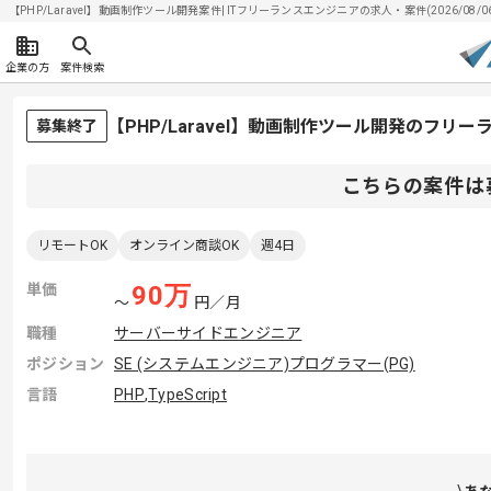
【PHP/Laravel】動画制作ツール開発案件| ITフリーランスエンジニアの求人・案件(2026/08/0
企業の方
案件検索
【PHP/Laravel】動画制作ツール開発のフリ
募集終了
こちらの案件は
リモートOK
オンライン商談OK
週4日
単価
90
万
〜
円／月
職種
サーバーサイドエンジニア
ポジション
SE (システムエンジニア)
プログラマー(PG)
言語
PHP
,
TypeScript