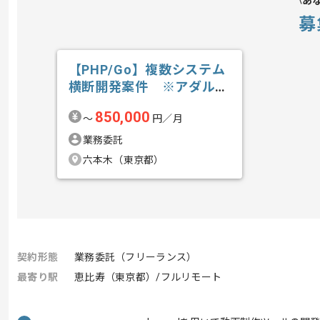
あ
募
【PHP/Go】複数システム
横断開発案件 ※アダルト
含むの求人・案件
850,000
〜
円／月
業務委託
六本木（東京都）
契約形態
業務委託（フリーランス）
最寄り駅
恵比寿（東京都）/フルリモート