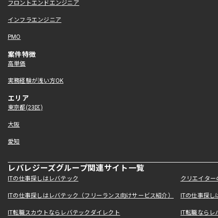
フロントエンドエンジニア
インフラエンジニア
PMO
案件特徴
高単価
実務経験が浅い方OK
エリア
東京都(23区)
大阪
愛知
レバレジーズグループ関連サイト一覧
ITの仕事探しはレバテック
クリエイター
ITの仕事探しはレバテック（フリーランス向けサービス紹介）
ITの仕事探
IT転職スカウトならレバテックダイレクト
IT転職なら