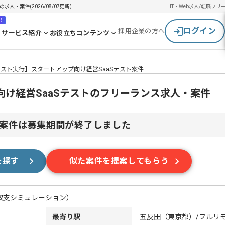
人・案件(2026/08/07更新)
IT・Web求人/転職
フリ
！
ログイン
採用企業の方へ
サービス紹介
お役立ちコンテンツ
スト実行】スタートアップ向け経営SaaSテスト案件
け経営SaaSテストのフリーランス求人・案件
案件は募集期間が終了しました
を探す
似た案件を提案してもらう
収支シミュレーション
）
最寄り駅
五反田（東京都）/フルリ