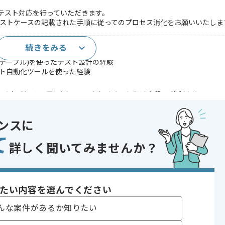
ムのテスト対応を行っていただきます。
ストケースの記載された手順に従ってのプロセス消化をお願いいたしま
続きをみる
スト実施経験
ョンテーブル)を使ったテスト設計の経験
テスト自動化ツールを使った経験
であれば申し込み可能なケースもございます！まずはお気軽にご相談ください！
, 追加開発
ンスに
toB向け , 服装自由 , 自社サービスあり , 自社内開発が多い
て
詳しく聞いてみませんか？
〜180時間
たい内容を選んでください
んな案件があるか知りたい