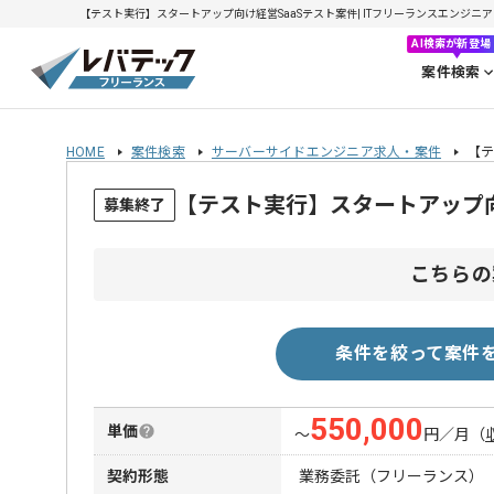
【テスト実行】スタートアップ向け経営SaaSテスト案件| ITフリーランスエンジニアの求
AI検索が新登場
案件検索
HOME
案件検索
サーバーサイドエンジニア求人・案件
【テ
【テスト実行】スタートアップ向
募集終了
こちらの
条件を絞って案件
550,000
単価
〜
円／月
（
契約形態
業務委託（フリーランス）