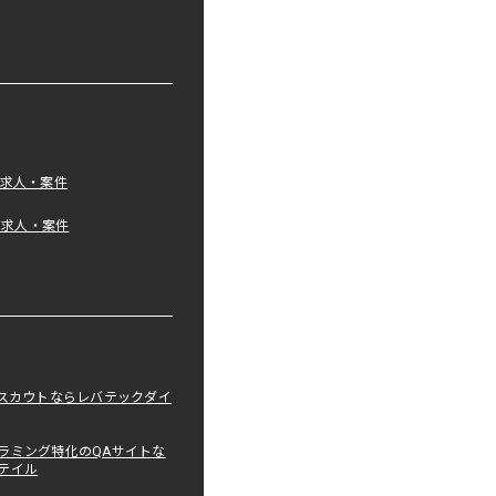
の求人・案件
tの求人・案件
職スカウトならレバテックダイ
ラミング特化のQAサイトな
テイル