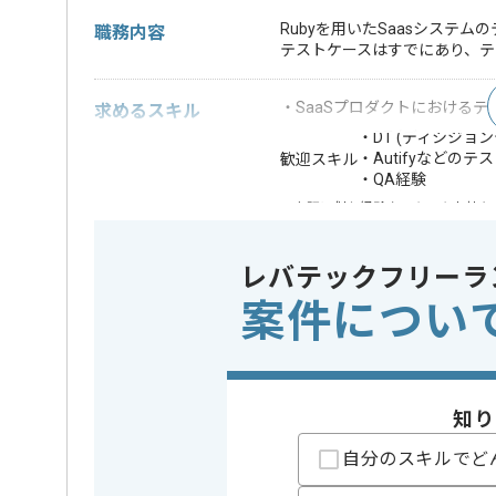
Rubyを用いたSaasシステ
職務内容
テストケースはすでにあり、テ
・SaaSプロダクトにおけるテ
求めるスキル
・DT (ディシジ
・Autifyなどの
歓迎スキル
・QA経験
※上記に似た経験やスキルをお持ち
業務内容
新規開発 
この案件のポイント
レバテックフリーラ
特徴
急募 , B
案件につい
精算条件
有
精算・お支払い
精算基準時間
140時間
支払いサイト
15日
知り
自分のスキルでど