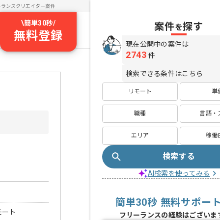
ーランスクリエイター案件
\
簡単30秒
/
案件
探す
を
無料登録
現在公開中の案件は
2743
件
検索できる条件はこちら
リモート
単
職種
言語・
エリア
稼働
検索する
AI検索を使ってみる
簡単30秒 無料サポー
モート
フリーランスの経験はございま