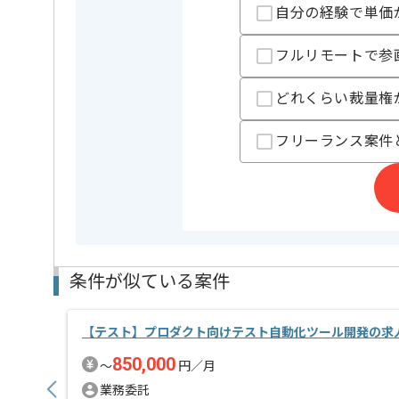
担当者より
自分の経験で単価
レバテック実績ありの企業です。
スタートアップ企業向けに株主管理や経営管理ができ
フルリモートで参
基本的にはフルリモートでの作業を見込んでおります
どれくらい裁量権
フリーランス案件
条件が似ている案件
【テスト】プロダクト向けテスト自動化ツール開発の求
850,000
〜
円／月
業務委託