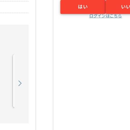
はい
い
ログインはこちら
【PM】PC展開プロジェク
ト支援の求人・案件
700,000
〜
円／月
業務委託
田町（東京都）