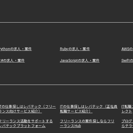
Pythonの求人・案件
Rubyの求人・案件
AWS
C#の求人・案件
JavaScriptの求人・案件
Swif
ITの仕事探しはレバテック（フリー
ITの仕事探しはレバテック（正社員
IT転
ランス向けサービス紹介）
転職サービス紹介）
レクト
フリーランス活動をサポートする
フリーランスの案件探しならフリ
プログ
レバテックプラットフォーム
ーランスHub
らテラ