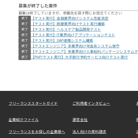
募集が終了した案件
募集は終了していますが、参画先を探す際にお役立てください
【テスト実行】金融業界向けシステム性能測定
終了
【テスト実行】医療業界向けテスト実行構築
終了
【テスト実行】ヘルスケア製品開発テスト
終了
【テスト実行】IT業界向けアプリケーションテスト
終了
【テスト実行】SAP連携システム構築
終了
【テストエンジニア】多業界向け年金系システム保守
終了
【テストエンジニア】多業界向け人事給料パッケージシステムテ
終了
【PHP/テスト実行】大手旅行予約サービス向けテスト実行
終了
フリーランススタートガイド
ご利用者インタビュー
企業紹介ファイル
運営会社
フリーランスをお探しの企業様へ
法人向けの資料請求