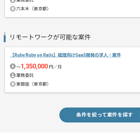
業務委託
六本木（東京都）
国内外にて広く活躍している、
エージェントからのコ
課題を解決するアイデアとソリューショ
メント
大切にしている企業での案件です。
リモートワークが可能な案件
東証一部に上場しながらも、
ベンチャー企業のスピード感で成長して
【Ruby/Ruby on Rails】経理向けSaaS開発の求人・案件
風通しの良い環境での開発を希望する方
1,350,000
〜
円／月
業務委託
一部リモートでの作業が可能です。
東銀座（東京都）
条件を絞って案件を探す