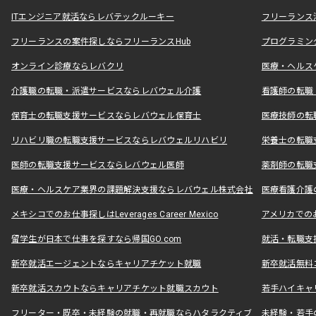
ITエンジニア就活ならレバテックルーキー
フリーランス
フリーランスの案件探しならフリーランスHub
プログラミン
オンライン診療ならレバクリ
医療・ヘルス
介護職の転職・派遣サービスならレバウェル介護
看護師の転職
保育士の転職支援サービスならレバウェル保育士
医療技師の転
リハビリ職の転職支援サービスならレバウェルリハビリ
栄養士の転職
医師の転職支援サービスならレバウェル医師
薬剤師の転職
医療・ヘルスケア業界の課題解決支援ならレバウェル株式会社
医療看護介護の
メキシコでのお仕事探しはLeverages Career Mexico
アメリカでのお仕事
留学生が日本で仕事を探すなら帰国GO.com
就活・転職支
新卒就活エージェントならキャリアチケット就職
新卒就活無料
新卒就活スカウトならキャリアチケット就職スカウト
若手ハイキャ
フリーター・既卒・未経験の就職・再就職ならハタラクティブ
未経験・若手