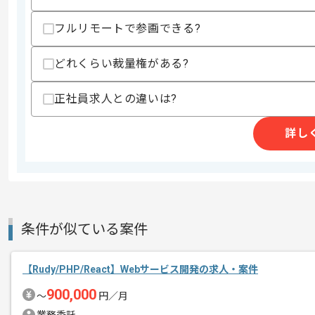
歓迎スキル
フルリモートで参画できる?
・販売管理システムの開発経験
スキルに不安がある方へ
どれくらい裁量権がある?
上記に似た経験やスキルをお持ちであれば申
正社員求人との違いは?
詳し
精算条件
有
精算・お支払い
精算基準時間
140時間〜180時間
支払いサイト
15日
条件が似ている案件
商談回数
1回
その他募集要項
募集人数
2人
【Rudy/PHP/React】Webサービス開発の求人・案件
作業開始日
2022/12/01
900,000
〜
円／月