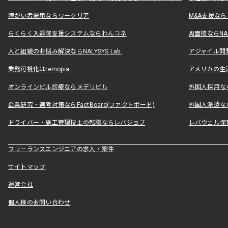
障がい者雇用ならワークリア
M&A支援な
らくらく入退院支援システムならわんコネ
AI面接ならNAL
人と組織のお悩み解決ならNALYSYS Lab.
アジャイル開発なら
業務可視化はremopia
アメリカの生活
オンラインピル診療ならメデリピル
外国人採用ならLe
企業研究・選考対策ならFactBoard(ファクトボード)
外国人派遣なら
ドライバー・施工管理技士の転職ならレバジョブ
レバウェル保
フリーランスエンジニアの求人・案件
サイトマップ
運営会社
個人様のお問い合わせ