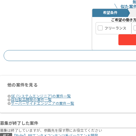
似た案
希望条件
ご希望の働き
フリーランス
他の案件を見る
SE (システムエンジニア)の案件一覧
自社製品開発の案件一覧
サーバーサイドエンジニアの案件一覧
募集が終了した案件
募集は終了していますが、参画先を探す際にお役立てください
【Ruby】ARエンタメコンテンツ系バックエンド開発
終了