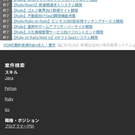
【Ruby/React】飲食関連求人システム開発
終了
【Ruby】ゴルフ業界向け新規サイト開発
終了
【Ruby】不動産向けSaaS開発機能改善
終了
【Ruby/Ruby on Rails】ビジネスSNS型採用マッチングサービス開発
終了
【Ruby】運用中ゲームアプリサーバーサイド開発
終了
【Ruby】入札情報管理サービス向けフロントエンド開発
終了
【Ruby on Rails/Next.js】eギフトSaaSシステム開発
終了
HOME
案件検索
Ruby求人・案件
【上流/Ruby】新聞会社向け販売管理システム
案件検索
スキル
Java
Python
Ruby
Go
職種・ポジション
プログラマー(PG)