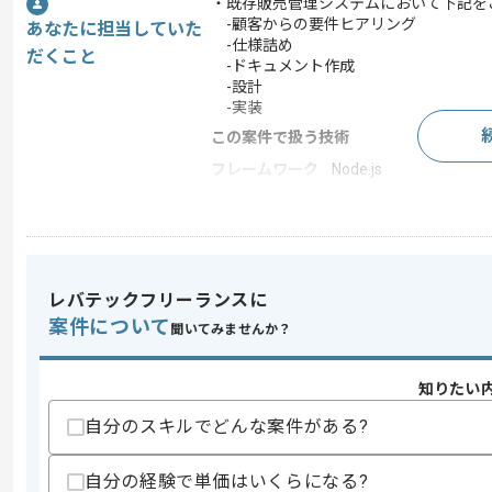
・既存販売管理システムにおいて下記を
-顧客からの要件ヒアリング
あなたに担当していた
-仕様詰め
だくこと
-ドキュメント作成
-設計
-実装
この案件で扱う技術
フレームワーク
Node.js
この案件のポイント
業務内容
自社製品開発
担当領域/システ
基幹業務システム
ム
レバテックフリーランスに
特徴
急募 , 上流工程の仕事 
案件について
聞いてみませんか？
知りたい
求めるスキル
自分のスキルでどんな案件がある?
スキル
・基幹システム開発経験3年以上
・顧客折衝の担当経験
・要件定義から設計、実装まで一貫した
自分の経験で単価はいくらになる?