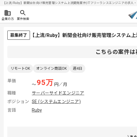
【上流/Ruby】新聞会社向け販売管理システム上流開発案件| ITフリーランスエンジニアの求人・案件(
企業の方
案件検索
【上流/Ruby】新聞会社向け販売管理システム
募集終了
こちらの案件は
リモートOK
オンライン商談OK
週4日
単価
95
万
〜
円／月
職種
サーバーサイドエンジニア
ポジション
SE (システムエンジニア)
言語
Ruby