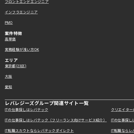
フロントエンドエンジニア
インフラエンジニア
PMO
案件特徴
高単価
実務経験が浅い方OK
エリア
東京都(23区)
大阪
愛知
レバレジーズグループ関連サイト一覧
ITの仕事探しはレバテック
クリエイター
ITの仕事探しはレバテック（フリーランス向けサービス紹介）
ITの仕事探
IT転職スカウトならレバテックダイレクト
IT転職なら