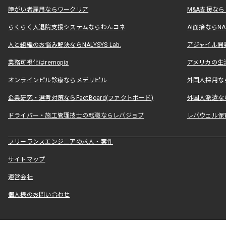
障がい者雇用ならワークリア
M&A支援な
らくらく入退院支援システムならわんコネ
AI面接ならNAL
人と組織のお悩み解決ならNALYSYS Lab.
アジャイル開発なら
業務可視化はremopia
アメリカの生活
オンラインピル診療ならメデリピル
外国人採用ならLe
企業研究・選考対策ならFactBoard(ファクトボード)
外国人派遣なら
ドライバー・施工管理技士の転職ならレバジョブ
レバウェル保
フリーランスエンジニアの求人・案件
サイトマップ
運営会社
個人様のお問い合わせ