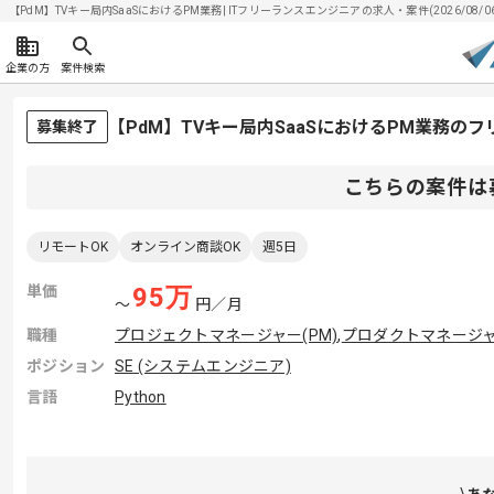
【PdM】TVキー局内SaaSにおけるPM業務| ITフリーランスエンジニアの求人・案件(2026/08/0
企業の方
案件検索
【PdM】TVキー局内SaaSにおけるPM業務の
募集終了
こちらの案件は
リモートOK
オンライン商談OK
週5日
単価
95
万
〜
円／月
職種
プロジェクトマネージャー(PM)
,
プロダクトマネージャー
ポジション
SE (システムエンジニア)
言語
Python