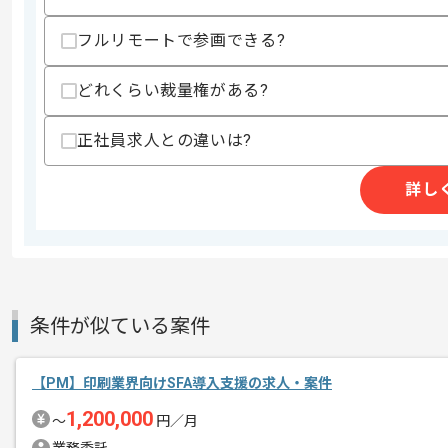
歓迎スキル
・Pythonでのウェブアプリ開発経験
フルリモートで参画できる?
・GAMの経験
・機械学習を用いたウェブアプリの開発
・PMBOK保有者尚可
どれくらい裁量権がある?
・データ分析に用いる統計学の知見
正社員求人との違いは?
スキルに不安がある方へ
上記に似た経験やスキルをお持ちであれば申
詳し
精算条件
有
精算・お支払い
精算基準時間
140時間〜180時間
支払いサイト
15日
条件が似ている案件
【PM】印刷業界向けSFA導入支援の求人・案件
商談回数
1回
1,200,000
その他募集要項
〜
円／月
募集人数
1人