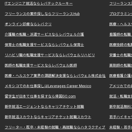
ITエンジニア就活ならレバテックルーキー
フリーランス
フリーランスの案件探しならフリーランスHub
プログラミン
オンライン診療ならレバクリ
医療・ヘルス
介護職の転職・派遣サービスならレバウェル介護
看護師の転職
保育士の転職支援サービスならレバウェル保育士
医療技師の転
リハビリ職の転職支援サービスならレバウェルリハビリ
栄養士の転職
医師の転職支援サービスならレバウェル医師
薬剤師の転職
医療・ヘルスケア業界の課題解決支援ならレバウェル株式会社
医療看護介護の
メキシコでのお仕事探しはLeverages Career Mexico
アメリカでのお仕事
留学生が日本で仕事を探すなら帰国GO.com
就活・転職支
新卒就活エージェントならキャリアチケット就職
新卒就活無料
新卒就活スカウトならキャリアチケット就職スカウト
若手ハイキャ
フリーター・既卒・未経験の就職・再就職ならハタラクティブ
未経験・若手