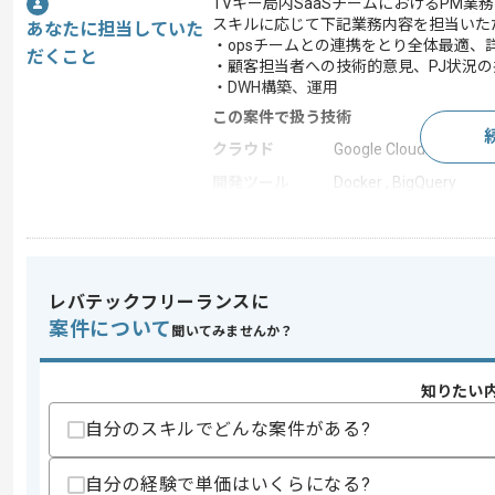
TVキー局内SaaSチームにおけるPM業
スキルに応じて下記業務内容を担当いた
あなたに担当していた
・opsチームとの連携をとり全体最適、
だくこと
・顧客担当者への技術的意見、PJ状況
・DWH構築、運用
この案件で扱う技術
クラウド
Google Cloud Platform
開発ツール
Docker , BigQuery
この案件のポイント
業務内容
新規開発
特徴
20代活躍中 , 30代活躍
レバテックフリーランスに
案件について
聞いてみませんか？
求めるスキル
知りたい
スキル
・PM経験
・Docker使用経験
自分のスキルでどんな案件がある?
・DWH構築経験
・GCPを用いたインフラ構築経験
自分の経験で単価はいくらになる?