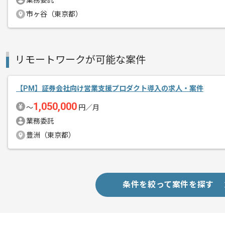
業務委託
作業開始日
2023/01/04
市ヶ谷（東京都）
セールスアウトソーシング事業やヒュー
エージェントからのコ
リモートワークが可能な案件
多角的に事業を展開している企業です。
メント
【PM】証券会社向け営業支援プロダクト導入の求人・案件
より満足度の高いサービスを提供するた
開発チーム内外のコミュニケーションを
1,050,000
〜
円／月
業務委託
風通しが良く、幅広い関係者に積極的に
豊洲（東京都）
プロジェクトにより深く関わる事が可能
基本的にはフルリモートでの作業を想定
条件を絞って案件を探す