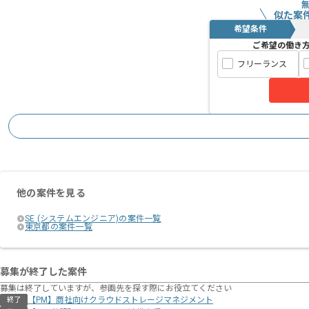
似た案
希望条件
ご希望の働き
フリーランス
他の案件を見る
SE (システムエンジニア)の案件一覧
東京都の案件一覧
募集が終了した案件
募集は終了していますが、参画先を探す際にお役立てください
【PM】商社向けクラウドストレージマネジメント
終了