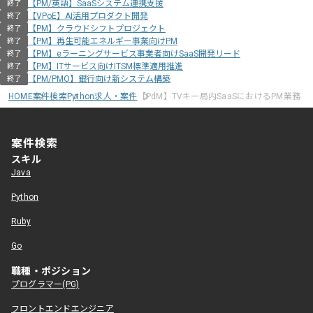
【PM/英語】SaaSシステム連携支援
終了
【VPoE】AI活用プロダクト開発
終了
【PM】クラウドシフトプロジェクト
終了
【PM】再生可能エネルギー事業向けPM
終了
【PM】eラーニングサービス事業者向けSaaS開発リード
終了
【PM】ITサービス向けITSM標準適用推進
終了
【PM/PMO】銀行向け新システム構築
終了
HOME
案件検索
Python求人・案件
【PdM】TVキー局内SaaSにおけるPM業務
案件検索
スキル
Java
Python
Ruby
Go
職種・ポジション
プログラマー(PG)
フロントエンドエンジニア