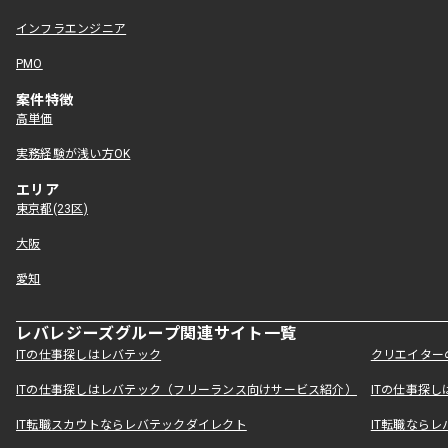
インフラエンジニア
PMO
案件特徴
高単価
実務経験が浅い方OK
エリア
東京都(23区)
大阪
愛知
レバレジーズグループ関連サイト一覧
ITの仕事探しはレバテック
クリエイター
ITの仕事探しはレバテック（フリーランス向けサービス紹介）
ITの仕事探
IT転職スカウトならレバテックダイレクト
IT転職なら