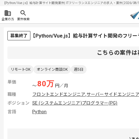
【Python/Vue.js】給与計算サイト開発案件| ITフリーランスエンジニアの求人・案件(2026/08/
企業の方
案件検索
【Python/Vue.js】給与計算サイト開発のフ
募集終了
こちらの案件は
リモートOK
オンライン商談OK
週5日
単価
80
万
〜
円／月
職種
フロントエンドエンジニア
,
サーバーサイドエンジニ
ポジション
SE (システムエンジニア)
プログラマー(PG)
言語
Python