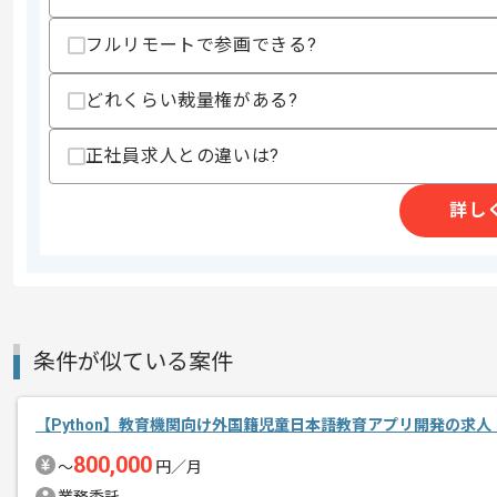
求めるスキル
フルリモートで参画できる?
スキル
・サーバーサイド開発経験3年以上
・JavaもしくはPythonを用いた開発経
どれくらい裁量権がある?
・HTML、CSS、Javascriptに関する知見
歓迎スキル
正社員求人との違いは?
・Vue.js、React、Angularのいず
・Docker、Docker Composeを用いた
詳し
・フロントエンドにおけるレンダリング
パフォーマンス観点での知見
・Git、SVNなどのバージョン管理を用
スキルに不安がある方へ
上記に似た経験やスキルをお持ちであれば申
条件が似ている案件
【Python】教育機関向け外国籍児童日本語教育アプリ開発の求人
精算条件
有
精算・お支払い
800,000
精算基準時間
140時間〜180時間
〜
円／月
支払いサイト
15日