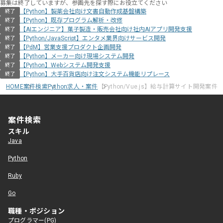
募集は終了していますが、参画先を探す際にお役立てください
【Python】製薬会社向け文書自動作成基盤構築
終了
【Python】既存プログラム解析・改修
終了
【AIエンジニア】菓子製造・販売会社向け社内AIアプリ開発支援
終了
【Python/JavaScript】エンタメ業界向けサービス開発
終了
【PdM】営業支援プロダクト企画開発
終了
【Python】メーカー向け現場システム開発
終了
【Python】Webシステム開発支援
終了
【Python】大手百貨店向け注文システム機能リプレース
終了
HOME
案件検索
Python求人・案件
【Python/Vue.js】給与計算サイト開発案件
案件検索
スキル
Java
Python
Ruby
Go
職種・ポジション
プログラマー(PG)