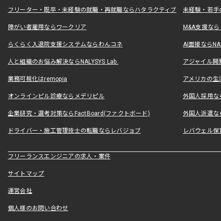
フリーター・既卒・未経験の就職・再就職ならハタラクティブ
未経験・若手
障がい者雇用ならワークリア
M&A支援な
らくらく入退院支援システムならわんコネ
AI面接ならNAL
人と組織のお悩み解決ならNALYSYS Lab.
アジャイル開発なら
業務可視化はremopia
アメリカの生活
オンラインピル診療ならメデリピル
外国人採用ならLe
企業研究・選考対策ならFactBoard(ファクトボード)
外国人派遣なら
ドライバー・施工管理技士の転職ならレバジョブ
レバウェル保
フリーランスエンジニアの求人・案件
サイトマップ
運営会社
個人様のお問い合わせ