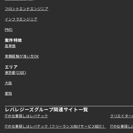
フロントエンドエンジニア
インフラエンジニア
PMO
案件特徴
高単価
実務経験が浅い方OK
エリア
東京都(23区)
大阪
愛知
レバレジーズグループ関連サイト一覧
ITの仕事探しはレバテック
クリエイター
ITの仕事探しはレバテック（フリーランス向けサービス紹介）
ITの仕事探