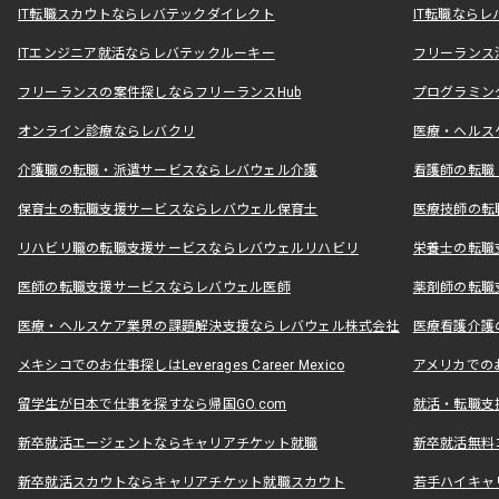
IT転職スカウトならレバテックダイレクト
IT転職なら
ITエンジニア就活ならレバテックルーキー
フリーランス
フリーランスの案件探しならフリーランスHub
プログラミン
オンライン診療ならレバクリ
医療・ヘルス
介護職の転職・派遣サービスならレバウェル介護
看護師の転職
保育士の転職支援サービスならレバウェル保育士
医療技師の転
リハビリ職の転職支援サービスならレバウェルリハビリ
栄養士の転職
医師の転職支援サービスならレバウェル医師
薬剤師の転職
医療・ヘルスケア業界の課題解決支援ならレバウェル株式会社
医療看護介護の
メキシコでのお仕事探しはLeverages Career Mexico
アメリカでのお仕事
留学生が日本で仕事を探すなら帰国GO.com
就活・転職支
新卒就活エージェントならキャリアチケット就職
新卒就活無料
新卒就活スカウトならキャリアチケット就職スカウト
若手ハイキャ