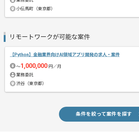
業務委託
小伝馬町（東京都）
商談回数
1回
その他募集要項
募集人数
1人
リモートワークが可能な案件
作業開始日
2023/05/01
【Python】金融業界向けAI領域アプリ開発の求人・案件
1,000,000
〜
円／月
RPA及びAI事業を通じて培った技術と
業務委託
エージェントからのコ
企業の生産性の向上を促すサービスを展
メント
渋谷（東京都）
今回新規プロジェクトに関わることがで
上流から幅広くご担当いただける案件と
条件を絞って案件を探す
レバテック実績があり、現場の雰囲気も
腰を据えて開発をしていきたい方におす