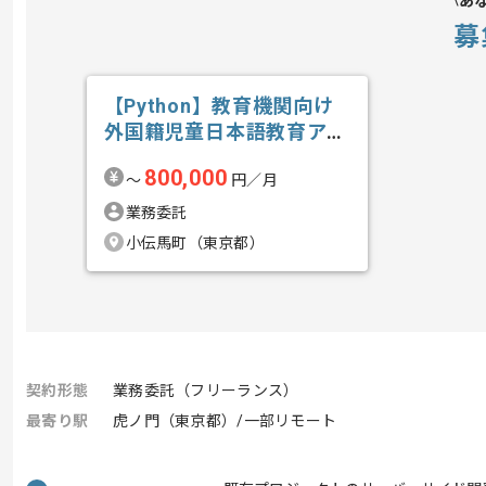
あ
募
【Python】教育機関向け
外国籍児童日本語教育アプ
リ開発の求人・案件
800,000
〜
円／月
業務委託
小伝馬町（東京都）
契約形態
業務委託（フリーランス）
最寄り駅
虎ノ門（東京都）/一部リモート