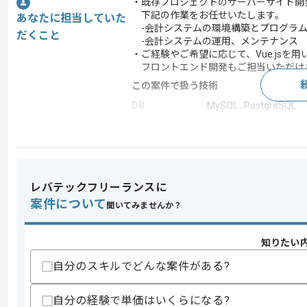
・既存プロジェクトのサーバーサイド開
下記の作業をお任せいたします。
あなたに担当していた
-会計システムの環境構築とプログラ
だくこと
-会計システムの運用、メンテナンス
・ご経験やご希望に応じて、Vue.jsを用
フロントエンド開発もご担当いただけ
この案件で扱う技術
DB
MySQL , PostgreSQL
OS
Linux , Windows
フレームワーク
Django , Vue.js
クラウド
AWS
レバテックフリーランスに
開発ツール
Backlog , Git
案件について
聞いてみませんか？
この案件のポイント
業務内容
新規開発 , 追加開発 ,
知りたい
担当領域/システ
人事・給与・労務シス
ム
自分のスキルでどんな案件がある?
特徴
20代活躍中 , 30代活躍
自分の経験で単価はいくらになる?