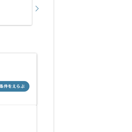
900,000
〜
円／月
業務委託
六本木（東京都）
条件をえらぶ