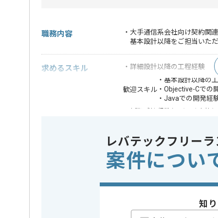
・大手通信系会社向け契約関
職務内容
基本設計以降をご担当いただ
・詳細設計以降の工程経験
求めるスキル
・基本設計以降の
・Objective-Cで
歓迎スキル
・Javaでの開発経
※上記に似た経験やスキルをお持ち
DB
Oracle
この案件で扱う技術
レバテックフリーラ
OS
Linux
案件につい
精算条件
有
精算・お支払い
精算基準時間
150時間
支払いサイト
15日
知り