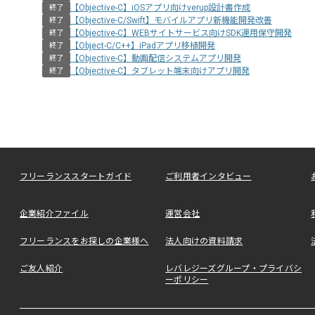
【Objective-C】iOSアプリ向けverup設計書作成
終了
【Objective-C/Swift】モバイルアプリ新機能開発改善
終了
【Objective-C】WEBサイトサービス向けSDK運用保守開発
終了
【Object-C/C++】iPadアプリ移植開発
終了
【Objective-C】動画配信システムアプリ開発
終了
【Objective-C】タブレット端末向けアプリ開発
終了
フリーランススタートガイド
ご利用者インタビュー
企業紹介ファイル
運営会社
フリーランスをお探しの企業様へ
法人向けの資料請求
ご友人紹介
レバレジーズグループ・プライバシ
ーポリシー