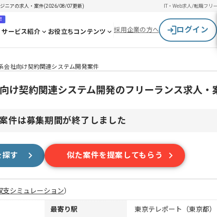
ニアの求人・案件(2026/08/07更新)
IT・Web求人/転職
フリ
！
ログイン
採用企業の方へ
サービス紹介
お役立ちコンテンツ
大手通信系会社向け契約関連システム開発案件
信系会社向け契約関連システム開発のフリーランス求人・
案件は募集期間が終了しました
を探す
似た案件を提案してもらう
収支シミュレーション
）
最寄り駅
東京テレポート（東京都）