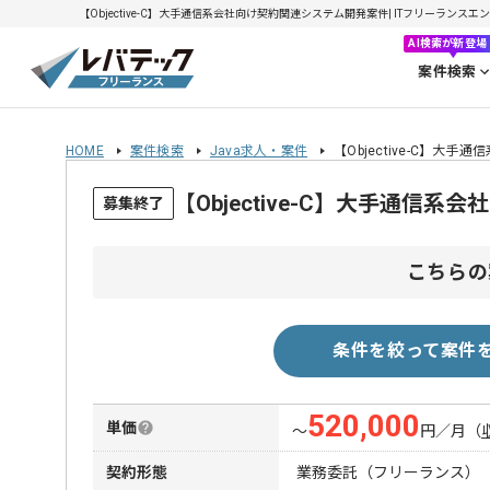
【Objective-C】大手通信系会社向け契約関連システム開発案件| ITフリーランスエンジ
AI検索が新登場
案件検索
HOME
案件検索
Java求人・案件
【Objective-C】
【Objective-C】大手通
募集終了
こちらの
条件を絞って案件
520,000
単価
〜
円／月
（
契約形態
業務委託（フリーランス）