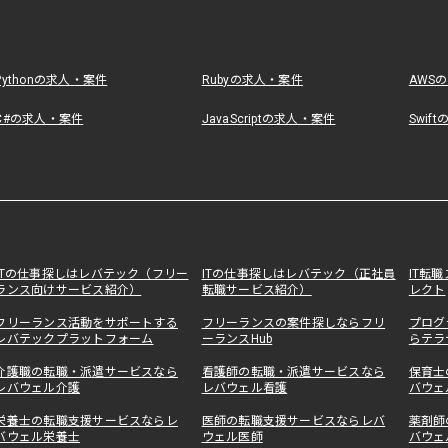
Pythonの求人・案件
Rubyの求人・案件
AWS
C#の求人・案件
JavaScriptの求人・案件
Swif
ITの仕事探しはレバテック（フリー
ITの仕事探しはレバテック（正社員
IT転
ランス向けサービス紹介）
転職サービス紹介）
レクト
フリーランス活動をサポートする
フリーランスの案件探しならフリ
プログ
レバテックプラットフォーム
ーランスHub
らテラ
介護職の転職・派遣サービスなら
看護師の転職・派遣サービスなら
保育士
レバウェル介護
レバウェル看護
バウェ
栄養士の転職支援サービスならレ
医師の転職支援サービスならレバ
薬剤師
バウェル栄養士
ウェル医師
バウェ