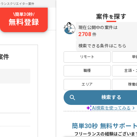
ーランスクリエイター案件
\
簡単30秒
/
案件
探す
を
無料登録
現在公開中の案件は
2708
件
検索できる条件はこちら
案件
リモート
単
職種
言語・
エリア
稼働
検索する
AI検索を使ってみる
簡単30秒 無料サポー
フリーランスの経験はございま