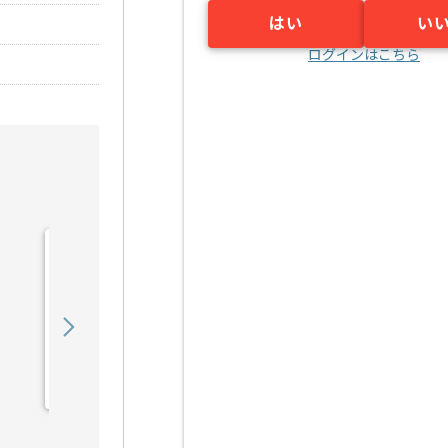
はい
い
ログインはこちら
【Rudy/PHP/React】Web
サービス開発の求人・案件
900,000
〜
円／月
業務委託
六本木（東京都）