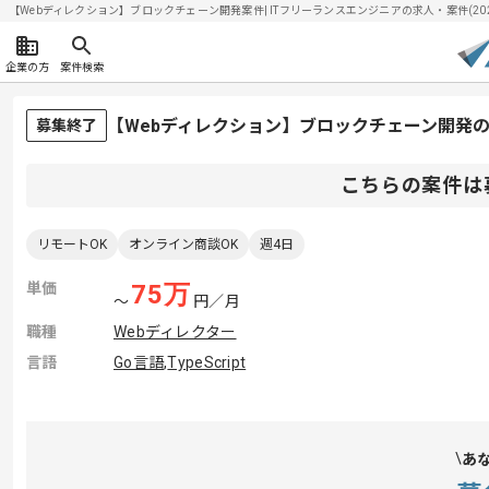
【Webディレクション】ブロックチェーン開発案件| ITフリーランスエンジニアの求人・案件(2026/
企業の方
案件検索
【Webディレクション】ブロックチェーン開発
募集終了
こちらの案件は
リモートOK
オンライン商談OK
週4日
単価
75
万
〜
円／月
職種
Webディレクター
言語
Go言語
,
TypeScript
あ