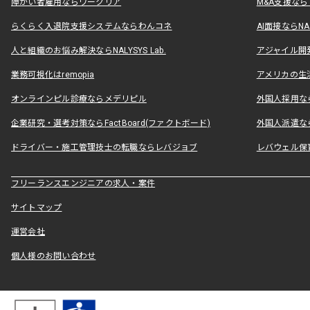
障がい者雇用ならワークリア
M&A支援な
らくらく入退院支援システムならわんコネ
AI面接ならNAL
人と組織のお悩み解決ならNALYSYS Lab.
アジャイル開発なら
業務可視化はremopia
アメリカの生活
オンラインピル診療ならメデリピル
外国人採用ならLe
企業研究・選考対策ならFactBoard(ファクトボード)
外国人派遣なら
ドライバー・施工管理技士の転職ならレバジョブ
レバウェル保
フリーランスエンジニアの求人・案件
サイトマップ
運営会社
個人様のお問い合わせ