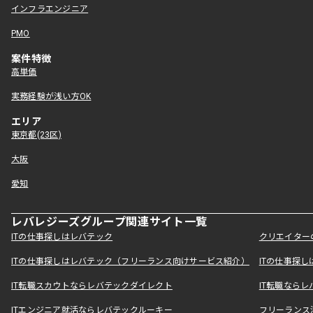
インフラエンジニア
PMO
案件特徴
高単価
実務経験が浅い方OK
エリア
東京都(23区)
大阪
愛知
レバレジーズグループ関連サイト一覧
ITの仕事探しはレバテック
クリエイター
ITの仕事探しはレバテック（フリーランス向けサービス紹介）
ITの仕事探
IT転職スカウトならレバテックダイレクト
IT転職なら
ITエンジニア就活ならレバテックルーキー
フリーランス