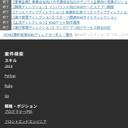
【事業企画】事業会社向け大手通信会社ロボティクス企業向け営業ポジショ
終了
【開発ディレクション】インバウンド向けWebサービスアプリ開発
終了
【クリエイティブディレクション】医療系広告クリエイティブディレクショ
終了
【進行管理ディレクション】スポーツ関連Webサイトディレクション
終了
【上流ディレクション】Webサイト制作運用
終了
【進行管理ディレクション】マンガアプリ向けサービス統合対応
終了
HOME
案件検索
Webディレクター求人・案件
【Webディレクション】ブロック
案件検索
スキル
Java
Python
Ruby
Go
職種・ポジション
プログラマー(PG)
フロントエンドエンジニア