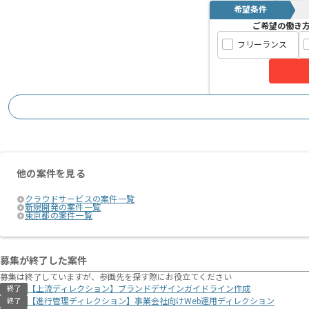
希望条件
ご希望の働き
フリーランス
他の案件を見る
クラウドサービスの案件一覧
新規開発の案件一覧
東京都の案件一覧
募集が終了した案件
募集は終了していますが、参画先を探す際にお役立てください
【上流ディレクション】ブランドデザインガイドライン作成
終了
【進行管理ディレクション】事業会社向けWeb運用ディレクション
終了