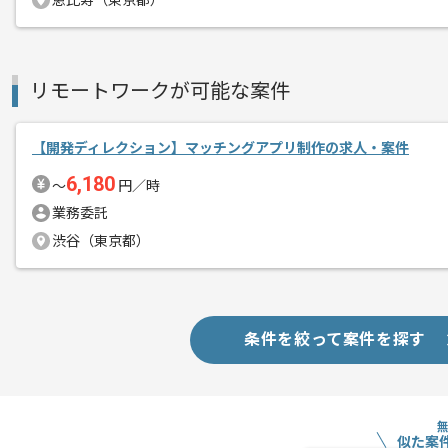
恵比寿（東京都）
小規模チームでの開発となりますが、機
エージェントからのコ
すでにHR tech × Ed tech企業
メント
リモートワークが可能な案件
【開発ディレクション】マッチングアプリ制作の求人・案件
6,180
〜
円／時
業務委託
渋谷（東京都）
条件を絞って案件を探す
似た案