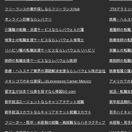
フリーランスの案件探しならフリーランスHub
プログラミン
オンライン診療ならレバクリ
医療・ヘルス
介護職の転職・派遣サービスならレバウェル介護
看護師の転職
保育士の転職支援サービスならレバウェル保育士
医療技師の転
リハビリ職の転職支援サービスならレバウェルリハビリ
栄養士の転職
医師の転職支援サービスならレバウェル医師
薬剤師の転職
医療・ヘルスケア業界の課題解決支援ならレバウェル株式会社
医療看護介護の
メキシコでのお仕事探しはLeverages Career Mexico
アメリカでのお仕事
留学生が日本で仕事を探すなら帰国GO.com
就活・転職支
新卒就活エージェントならキャリアチケット就職
新卒就活無料
新卒就活スカウトならキャリアチケット就職スカウト
若手ハイキャ
フリーター・既卒・未経験の就職・再就職ならハタラクティブ
未経験・若手