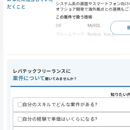
システム系の画面やスマートフォン向け
だくこと
オフショア開発で海外拠点との連携もご
この案件で扱う技術
DB
MySQL
フレームワーク
Node.js , Vue.js
クラウド
AWS
この案件のポイント
業務内容
新規開発 , 追加開発
担当領域/システ
レバテックフリーランスに
クラウドサービス , 
ム
案件について
聞いてみませんか？
特徴
参画実績あり , ベンチ
知りたい
自分のスキルでどんな案件がある?
求めるスキル
スキル
・ブロックチェーンのプロジェクト経験
自分の経験で単価はいくらになる?
歓迎スキル
・要件定義の経験