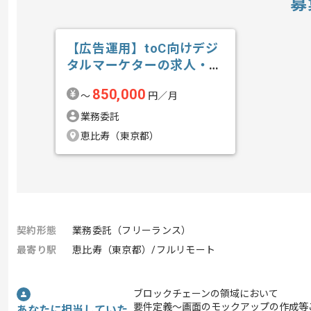
募
【広告運用】toC向けデジ
タルマーケターの求人・案
件
850,000
〜
円／月
業務委託
恵比寿（東京都）
契約形態
業務委託（フリーランス）
最寄り駅
恵比寿（東京都）/フルリモート
ブロックチェーンの領域において
要件定義～画面のモックアップの作成等
あなたに担当していた