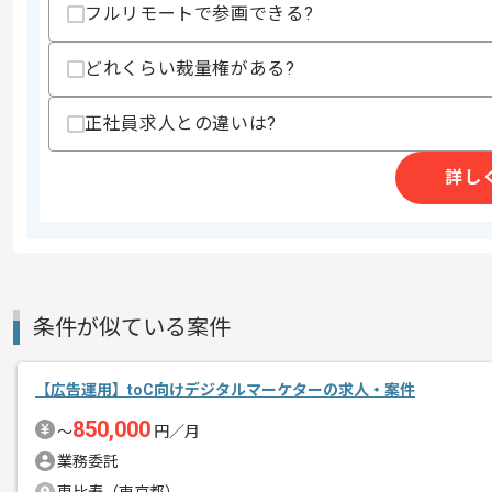
フルリモートで参画できる?
・Figmaでの画面のモックアップ作成経
・UIUXの経験
どれくらい裁量権がある?
スキルに不安がある方へ
上記に似た経験やスキルをお持ちであれば申
正社員求人との違いは?
詳し
精算条件
有
精算・お支払い
精算基準時間
140時間〜180時間
支払いサイト
15日
条件が似ている案件
商談回数
1回
その他募集要項
【広告運用】toC向けデジタルマーケターの求人・案件
募集人数
1人
850,000
作業開始日
2023/02/01
〜
円／月
業務委託