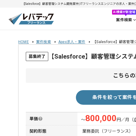
【Salesforce】顧客管理システム開発案件| ITフリーランスエンジニアの求人・案件(20
AI検索が新登場
案件検索
HOME
案件検索
Apex求人・案件
【Salesforce】顧客
【Salesforce】顧客管理
募集終了
こちらの
条件を絞って案件
800,000
単価
〜
円／月
（
契約形態
業務委託（フリーランス）