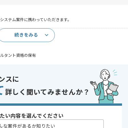
客管理システム案件に携わっていただきます。
続きをみる
験2年以上
コンサルタント資格の保有
であれば申し込み可能なケースもございます！まずはお気軽にご相談ください！
ンスに
, 追加開発
与・労務システム
て
詳しく聞いてみませんか？
 , 30代活躍中 , 長期プロジェクト , 急募 , BtoB向け , 服装自由
たい内容を選んでください
〜180時間
んな案件があるか知りたい