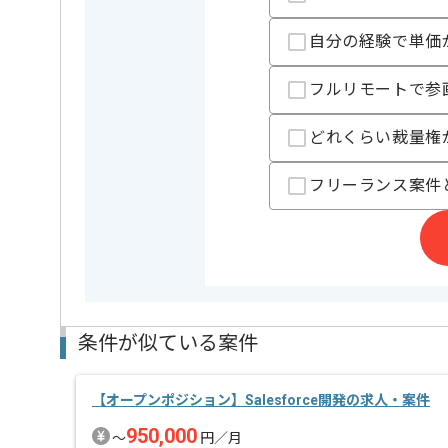
自分の経験で単価
担当者より
フルリモートで参
人事、経理、システム開発や作業の自動化などの
アウトソーシング事業を展開している企業です。
どれくらい裁量権
WEBアプリケーションエンジニアなご経験を活かした
フリーランス案件
基本的にはフルリモートでの作業を見込んでおります
条件が似ている案件
【オープンポジション】Salesforce開発の求人・案件
950,000
〜
円／月