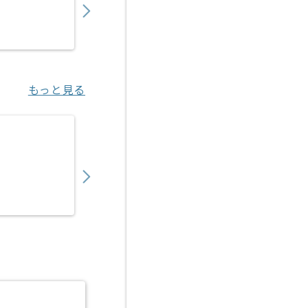
業務委託
四ツ木（東京都）
もっと見る
【Salesforce】現場システム開発支援の求人
950,000
〜
円／月
業務委託
芝公園（東京都）