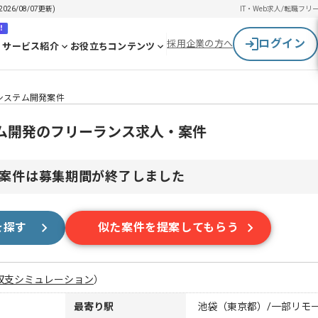
26/08/07更新)
IT・Web求人/転職
フリ
！
ログイン
採用企業の方へ
サービス紹介
お役立ちコンテンツ
管理システム開発案件
システム開発のフリーランス求人・案件
案件は募集期間が終了しました
を探す
似た案件を提案してもらう
収支シミュレーション
）
最寄り駅
池袋（東京都）/一部リモ