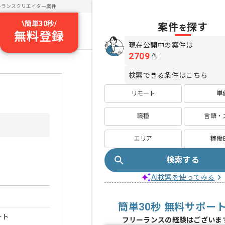
ーランスクリエイター案件
\
簡単30秒
/
案件
探す
を
無料登録
現在公開中の案件は
2709
件
検索できる条件はこちら
リモート
単
職種
言語・
エリア
稼働
検索する
AI検索を使ってみる
簡単30秒 無料サポー
ート
フリーランスの経験はございま