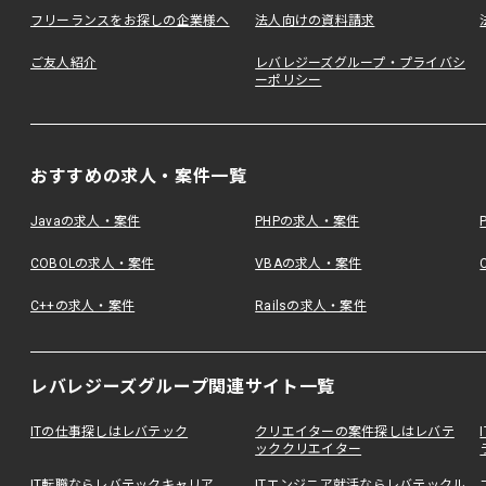
フリーランスをお探しの企業様へ
法人向けの資料請求
ご友人紹介
レバレジーズグループ・プライバシ
ーポリシー
おすすめの求人・案件一覧
Javaの求人・案件
PHPの求人・案件
COBOLの求人・案件
VBAの求人・案件
C++の求人・案件
Railsの求人・案件
レバレジーズグループ関連サイト一覧
ITの仕事探しはレバテック
クリエイターの案件探しはレバテ
ッククリエイター
IT転職ならレバテックキャリア
ITエンジニア就活ならレバテックル