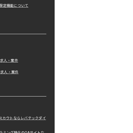
限定機能について
の求人・案件
tの求人・案件
職スカウトならレバテックダイ
ラミング特化のQAサイトな