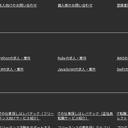
法人向けのお問い合わせ
個人様のお問い合わせ
登録者
Pythonの求人・案件
Rubyの求人・案件
AWS
C#の求人・案件
JavaScriptの求人・案件
Swif
ITの仕事探しはレバテック（フリー
ITの仕事探しはレバテック（正社員
IT転
ランス向けサービス紹介）
転職サービス紹介）
レクト
フリーランス活動をサポートする
フリーランスの案件探しならフリ
プログ