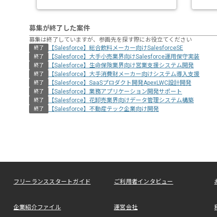
募集が終了した案件
募集は終了していますが、参画先を探す際にお役立てください
【Salesforce】総合飲料メーカー向けSalesforceSE
終了
【Salesforce】大手小売業界向けSalesforce運用保守実装
終了
【Salesforce】生命保険業界向け営業支援システム開発
終了
【Salesforce】大手消費財メーカー向けシステム導入支援
終了
【Salesforce】SaaSプロダクト開発ApexLWC設計開発
終了
【Salesforce】業務アプリケーション開発サポート
終了
【Salesforce】花卸売業界向けデータ管理システム構築
終了
【Salesforce】不動産テック企業向け開発
終了
フリーランススタートガイド
ご利用者インタビュー
企業紹介ファイル
運営会社