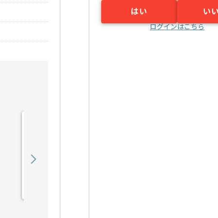
はい
い
ログインはこちら
【C#.NET】物流管理シス
テム保守の求人・案件
530,000
〜
円／月
業務委託
四ツ木（東京都）