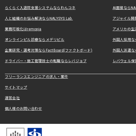
らくらく入退院支援システムならわんコネ
AI面接ならNAL
人と組織のお悩み解決ならNALYSYS Lab.
アジャイル開発なら
業務可視化はremopia
アメリカの生活
オンラインピル診療ならメデリピル
外国人採用ならLe
企業研究・選考対策ならFactBoard(ファクトボード)
外国人派遣なら
ドライバー・施工管理技士の転職ならレバジョブ
レバウェル保
フリーランスエンジニアの求人・案件
サイトマップ
運営会社
個人様のお問い合わせ