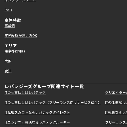
インフラエンジニア
PMO
案件特徴
高単価
実務経験が浅い方OK
エリア
東京都(23区)
大阪
愛知
レバレジーズグループ関連サイト一覧
ITの仕事探しはレバテック
クリエイター
ITの仕事探しはレバテック（フリーランス向けサービス紹介）
ITの仕事探
IT転職スカウトならレバテックダイレクト
IT転職なら
ITエンジニア就活ならレバテックルーキー
フリーランス