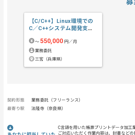
募
【C/C++】Linux環境での
C／C++システム開発支援
の求人・案件
550,000
〜
円／月
業務委託
三宮（兵庫県）
契約形態
業務委託（フリーランス）
最寄り駅
法隆寺（奈良県）
C言語を用いた帳票プリントデータ加工
ご対応いただく作業内容は、封書などの
あなたに担当していた