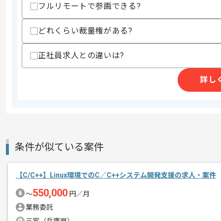
フルリモートで参画できる?
支払いサイト
15日
どれくらい裁量権がある?
商談回数
2回
正社員求人との違いは?
その他募集要項
募集人数
1人
作業開始日
2023/03/01
詳し
週5日常駐での作業を想定しております
エージェントからのコ
メント
条件が似ている案件
これまでのご経験を活かしたい方におす
ぜひ一度、ご商談で雰囲気等掴んでいた
【C/C++】Linux環境でのC／C++システム開発支援の求人・案件
550,000
〜
円／月
業務委託