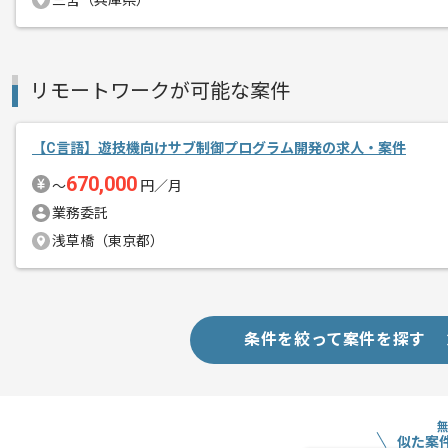
三宮（兵庫県）
リモートワークが可能な案件
【C言語】遊技機向けサブ制御プログラム開発の求人・案件
670,000
〜
円／月
業務委託
浅草橋（東京都）
条件を絞って案件を探す
似た案