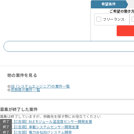
希望条件
ご希望の働き
フリーランス
他の案件を見る
SE (システムエンジニア)の案件一覧
奈良県の案件一覧
募集が終了した案件
募集は終了していますが、参画先を探す際にお役立てください
【C言語】BLEモジュール温湿度センサー開発支援
終了
【C言語】車載システムセンサー開発支援
終了
【C言語】電力会社向けシステム開発
終了