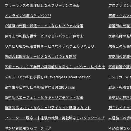
フリーランスの案件探しならフリーランスHub
プログラミン
オンライン診療ならレバクリ
医療・ヘルス
介護職の転職・派遣サービスならレバウェル介護
看護師の転職
保育士の転職支援サービスならレバウェル保育士
医療技師の転
リハビリ職の転職支援サービスならレバウェルリハビリ
栄養士の転職
医師の転職支援サービスならレバウェル医師
薬剤師の転職
医療・ヘルスケア業界の課題解決支援ならレバウェル株式会社
医療看護介護の
メキシコでのお仕事探しはLeverages Career Mexico
アメリカでのお仕事
留学生が日本で仕事を探すなら帰国GO.com
就活・転職支
新卒就活エージェントならキャリアチケット就職
新卒就活無料
新卒就活スカウトならキャリアチケット就職スカウト
若手ハイキャ
フリーター・既卒・未経験の就職・再就職ならハタラクティブ
未経験・若手
障がい者雇用ならワークリア
M&A支援な