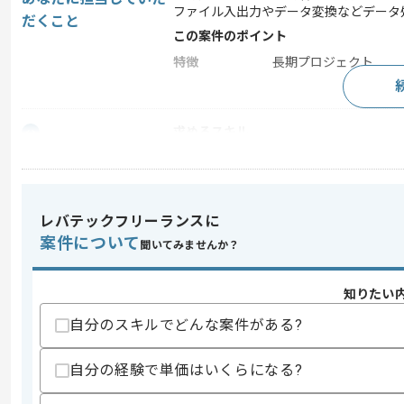
ファイル入出力やデータ変換などデータ
だくこと
この案件のポイント
特徴
長期プロジェクト
求めるスキル
スキル
・C言語を使用したプログラミング経験
歓迎スキル
・VBAの経験
レバテックフリーランスに
・外字や文字コードの知識
案件について
聞いてみませんか？
スキルに不安がある方へ
上記に似た経験やスキルをお持ちであれば申
知りたい
自分のスキルでどんな案件がある?
精算条件
有
自分の経験で単価はいくらになる?
精算・お支払い
精算基準時間
140時間〜180時間