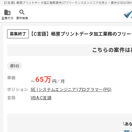
【C言語】帳票プリントデータ加工業務案件| ITフリーランスエンジニアの求人・案件(2026/08/
企業の方
案件検索
【C言語】帳票プリントデータ加工業務のフリー
募集終了
こちらの案件は
週5日
単価
65
万
〜
円／月
ポジション
SE (システムエンジニア)
プログラマー(PG)
言語
VBA
,
C言語
あ