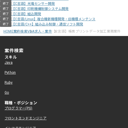
【C言語】光電センサー開発
終了
【C言語】印刷機構制御システム開発
終了
【C言語】組込開発
終了
【C言語/Linux】複合機新機種開発・旧機種メンテンス
終了
【C言語/C++】組み込み制御・通信ソフト開発
終了
HOME
案件検索
VBA求人・案件
【C言語】帳票プリントデータ加工業務案件
案件検索
スキル
Java
Python
Ruby
Go
職種・ポジション
プログラマー(PG)
フロントエンドエンジニア