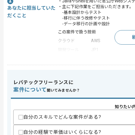
・JavaやShellを用いた官公庁We
・主に下記作業をご担当いただきます。
あなたに担当していた
-基本設計からテスト
だくこと
-移行に伴う改修やテスト
-データ移行の計画や設計
この案件で扱う技術
クラウド
AWS
開発ツール
JP1
この案件のポイント
業務内容
追加開発
特徴
30代活躍中
レバテックフリーランスに
案件について
聞いてみませんか？
求めるスキル
知りたい
スキル
・JavaやShellを用いたデータ移行や
・システム改修やテスト経験
自分のスキルでどんな案件がある?
歓迎スキル
自分の経験で単価はいくらになる?
・フレームワークを利用したWebアプ