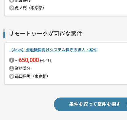
業務委託
エージェントからのコ
オープン系から汎用機まで幅広い領域で
虎ノ門（東京都）
メント
リモートワークが可能な案件
【Java】金融機関向けシステム保守の求人・案件
650,000
〜
円／月
業務委託
高田馬場（東京都）
条件を絞って案件を探す