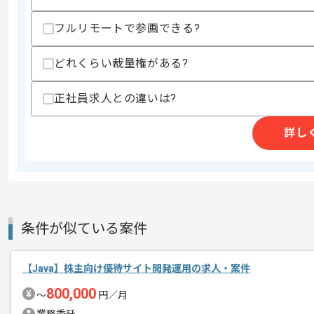
・AWSの使用経験
フルリモートで参画できる?
スキルに不安がある方へ
上記に似た経験やスキルをお持ちであれば申
どれくらい裁量権がある?
正社員求人との違いは?
精算条件
有
精算・お支払い
精算基準時間
140時間〜180時間
詳し
支払いサイト
15日
商談回数
2回
条件が似ている案件
その他募集要項
募集人数
2人
作業開始日
2023/03/01
【Java】株主向け優待サイト開発運用の求人・案件
800,000
〜
円／月
システム受託開発に強みを持っており、