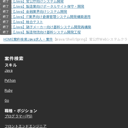
【Java】官公庁向けシステム開発
終了
【Java】製造業向けポータルサイト保守・開発
終了
【Java】金融業界向けシステム開発
終了
【Java】IT業界向け倉庫管理システム開発構築運用
終了
【Java】結合テスト
終了
【Java】硝子メーカー向け基幹システム開発再構築
終了
【Java】製造物流向け基幹システム開発工程
終了
HOME
案件検索
Java求人・案件
【Java/Shell/Spring】官公庁Webシステ
案件検索
スキル
Java
Python
Ruby
Go
職種・ポジション
プログラマー(PG)
フロントエンドエンジニア