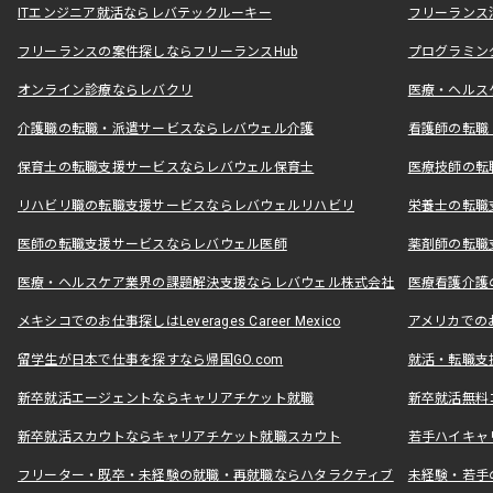
ITエンジニア就活ならレバテックルーキー
フリーランス
フリーランスの案件探しならフリーランスHub
プログラミン
オンライン診療ならレバクリ
医療・ヘルス
介護職の転職・派遣サービスならレバウェル介護
看護師の転職
保育士の転職支援サービスならレバウェル保育士
医療技師の転
リハビリ職の転職支援サービスならレバウェルリハビリ
栄養士の転職
医師の転職支援サービスならレバウェル医師
薬剤師の転職
医療・ヘルスケア業界の課題解決支援ならレバウェル株式会社
医療看護介護の
メキシコでのお仕事探しはLeverages Career Mexico
アメリカでのお仕事
留学生が日本で仕事を探すなら帰国GO.com
就活・転職支
新卒就活エージェントならキャリアチケット就職
新卒就活無料
新卒就活スカウトならキャリアチケット就職スカウト
若手ハイキャ
フリーター・既卒・未経験の就職・再就職ならハタラクティブ
未経験・若手