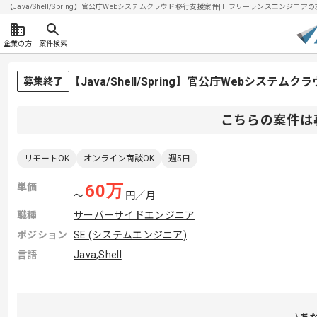
【Java/Shell/Spring】官公庁Webシステムクラウド移行支援案件| ITフリーランスエンジニアの求
企業の方
案件検索
【Java/Shell/Spring】官公庁Webシス
募集終了
こちらの案件は
リモートOK
オンライン商談OK
週5日
単価
60
万
〜
円／月
職種
サーバーサイドエンジニア
ポジション
SE (システムエンジニア)
言語
Java
,
Shell