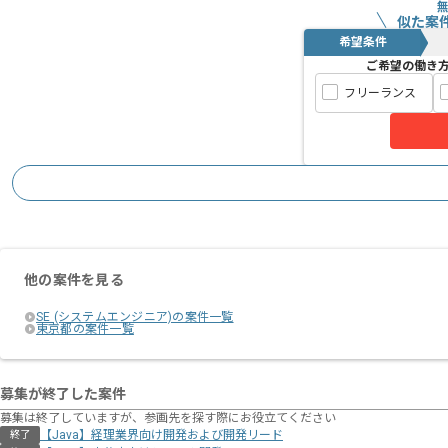
似た案
希望条件
ご希望の働き
フリーランス
他の案件を見る
SE (システムエンジニア)の案件一覧
東京都の案件一覧
募集が終了した案件
募集は終了していますが、参画先を探す際にお役立てください
【Java】経理業界向け開発および開発リード
終了