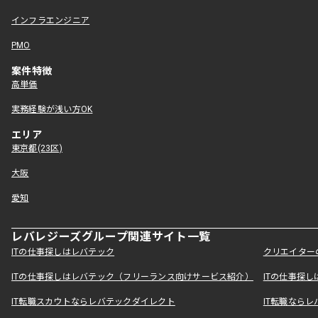
インフラエンジニア
PMO
案件特徴
高単価
実務経験が浅い方OK
エリア
東京都(23区)
大阪
愛知
レバレジーズグループ関連サイト一覧
ITの仕事探しはレバテック
クリエイター
ITの仕事探しはレバテック（フリーランス向けサービス紹介）
ITの仕事探
IT転職スカウトならレバテックダイレクト
IT転職なら