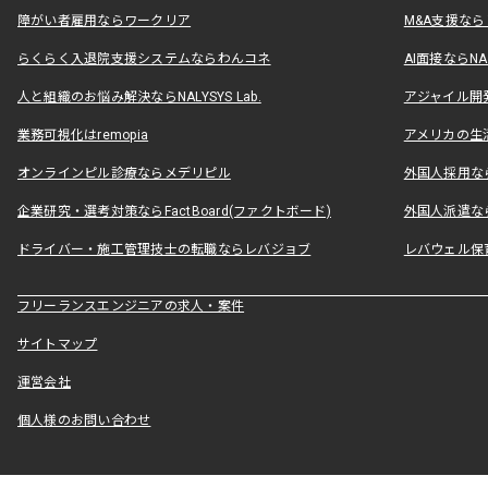
障がい者雇用ならワークリア
M&A支援な
らくらく入退院支援システムならわんコネ
AI面接ならNAL
人と組織のお悩み解決ならNALYSYS Lab.
アジャイル開発なら
業務可視化はremopia
アメリカの生活
オンラインピル診療ならメデリピル
外国人採用ならLe
企業研究・選考対策ならFactBoard(ファクトボード)
外国人派遣なら
ドライバー・施工管理技士の転職ならレバジョブ
レバウェル保
フリーランスエンジニアの求人・案件
サイトマップ
運営会社
個人様のお問い合わせ