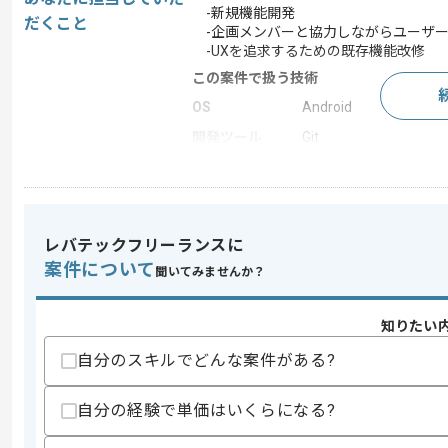
-新規機能開発
だくこと
-企画メンバーと協力しながらユーザー
-UXを追求するための既存機能改修
この案件で扱う技術
OS
Android
開発ツール
Git
この案件のポイント
業界
人材･教育
業務内容
アプリ開発 , 自社製品
レバテックフリーランスに
特徴
参画実績あり , 長期プロ
案件について
聞いてみませんか？
知りたい
求めるスキル
スキル
自分のスキルでどんな案件がある?
・Kotlinを用いたアプリケーションの開
・GitHubを用いた開発経験
・チーム開発でのご経験
自分の経験で単価はいくらになる?
歓迎スキル