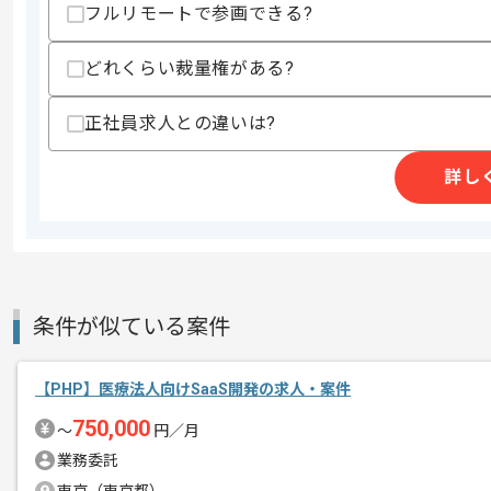
・AWS、GCP環境したでの開発経験
フルリモートで参画できる?
・音声、動画などメディアを利用するア
・チームリーダーのご経験
どれくらい裁量権がある?
スキルに不安がある方へ
正社員求人との違いは?
上記に似た経験やスキルをお持ちであれば申
詳し
精算条件
有
精算・お支払い
精算基準時間
140時間〜180時間
支払いサイト
15日
条件が似ている案件
商談回数
1回
【PHP】医療法人向けSaaS開発の求人・案件
その他募集要項
募集人数
1人
750,000
〜
円／月
作業開始日
2023/03/01
業務委託