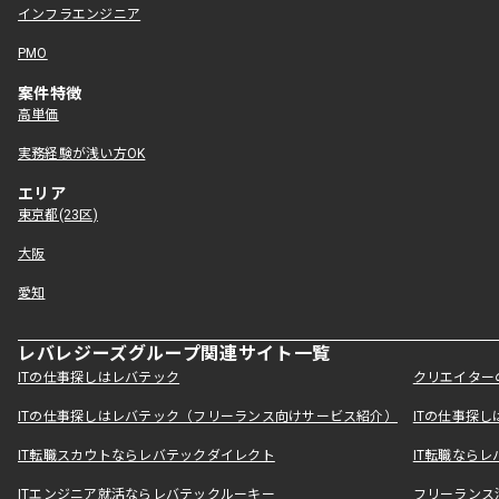
インフラエンジニア
PMO
案件特徴
高単価
実務経験が浅い方OK
エリア
東京都(23区)
大阪
愛知
レバレジーズグループ関連サイト一覧
ITの仕事探しはレバテック
クリエイター
ITの仕事探しはレバテック（フリーランス向けサービス紹介）
ITの仕事探
IT転職スカウトならレバテックダイレクト
IT転職なら
ITエンジニア就活ならレバテックルーキー
フリーランス