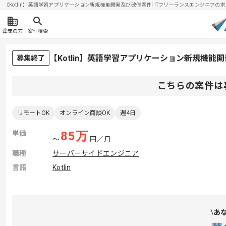
【Kotlin】英語学習アプリケーション新規機能開発及び改修案件| ITフリーランスエンジニアの求人・案
企業の方
案件検索
【Kotlin】英語学習アプリケーション新規機
募集終了
こちらの案件は
リモートOK
オンライン商談OK
週4日
単価
85
万
〜
円／月
職種
サーバーサイドエンジニア
言語
Kotlin
あ