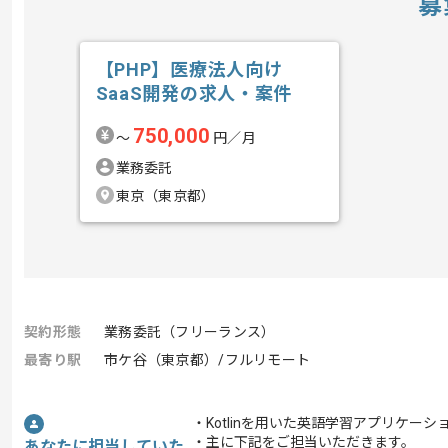
募
【PHP】医療法人向け
SaaS開発の求人・案件
750,000
〜
円／月
業務委託
東京（東京都）
契約形態
業務委託（フリーランス）
最寄り駅
市ケ谷（東京都）/フルリモート
・Kotlinを用いた英語学習アプリケー
・主に下記をご担当いただきます。
あなたに担当していた