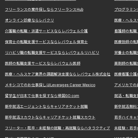
フリーランスの案件探しならフリーランスHub
プログラミン
オンライン診療ならレバクリ
医療・ヘルス
介護職の転職・派遣サービスならレバウェル介護
看護師の転職
保育士の転職支援サービスならレバウェル保育士
医療技師の転
リハビリ職の転職支援サービスならレバウェルリハビリ
栄養士の転職
医師の転職支援サービスならレバウェル医師
薬剤師の転職
医療・ヘルスケア業界の課題解決支援ならレバウェル株式会社
医療看護介護の
メキシコでのお仕事探しはLeverages Career Mexico
アメリカでのお仕事
留学生が日本で仕事を探すなら帰国GO.com
就活・転職支
新卒就活エージェントならキャリアチケット就職
新卒就活無料
新卒就活スカウトならキャリアチケット就職スカウト
若手ハイキャ
フリーター・既卒・未経験の就職・再就職ならハタラクティブ
未経験・若手