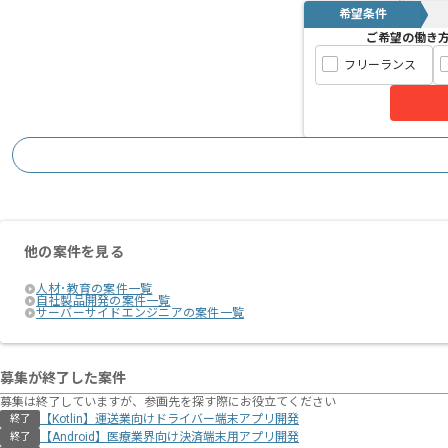
希望条件
ご希望の働き
フリーランス
他の案件を見る
人材･教育の案件一覧
自社製品開発の案件一覧
サーバーサイドエンジニアの案件一覧
募集が終了した案件
募集は終了していますが、参画先を探す際にお役立てください
【Kotlin】運送業向けドライバー端末アプリ開発
終了
【Android】医療業界向け決済端末用アプリ開発
終了