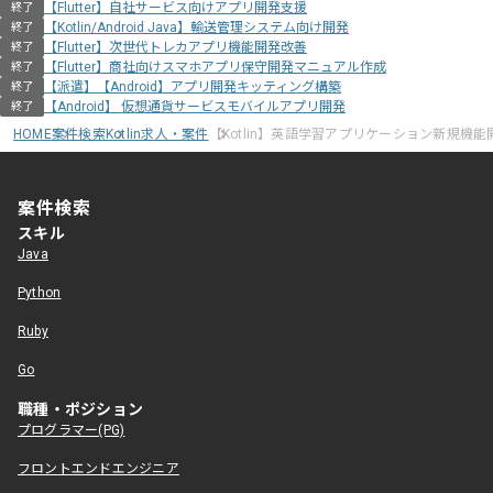
【Flutter】自社サービス向けアプリ開発支援
終了
【Kotlin/Android Java】輸送管理システム向け開発
終了
【Flutter】次世代トレカアプリ機能開発改善
終了
【Flutter】商社向けスマホアプリ保守開発マニュアル作成
終了
【派遣】【Android】アプリ開発キッティング構築
終了
【Android】 仮想通貨サービスモバイルアプリ開発
終了
HOME
案件検索
Kotlin求人・案件
【Kotlin】英語学習アプリケーション新規機
案件検索
スキル
Java
Python
Ruby
Go
職種・ポジション
プログラマー(PG)
フロントエンドエンジニア