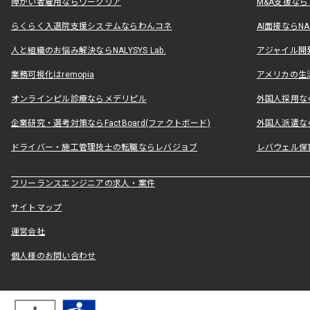
障がい者雇用ならワークリア
M&A支援な
らくらく入退院支援システムならわんコネ
AI面接ならNAL
人と組織のお悩み解決ならNALYSYS Lab.
アジャイル開発なら
業務可視化はremopia
アメリカの生活
オンラインピル診療ならメデリピル
外国人採用ならLe
企業研究・選考対策ならFactBoard(ファクトボード)
外国人派遣なら
ドライバー・施工管理技士の転職ならレバジョブ
レバウェル保
フリーランスエンジニアの求人・案件
サイトマップ
運営会社
個人様のお問い合わせ