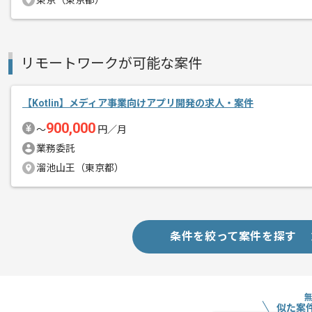
東京（東京都）
英語教育、学習支援のサービスを展開し
エージェントからのコ
現在EdTechベンチャーとして生まれ
メント
リモートワークが可能な案件
開発の内製化やエンジニア組織の拡大を
【Kotlin】メディア事業向けアプリ開発の求人・案件
勢いのある環境下で、
自発的に発言しながら開発を進められる
900,000
〜
円／月
業務委託
関東圏内からリモートにて作業していた
溜池山王（東京都）
条件を絞って案件を探す
似た案