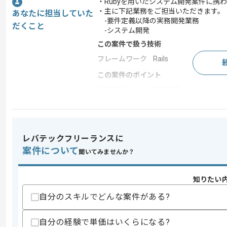
・Rubyを用いたシステム開発案件に携
・主に下記業務をご担当いただきます。
あなたに担当していた
-要件定義以降の実務開発業務
だくこと
-システム開発
この案件で扱う技術
フレームワーク
Rails
この案件のポイント
業務内容
追加開発
担当領域/システ
基幹業務システム
ム
特徴
参画実績あり , 長期プ
レバテックフリーランスに
案件について
聞いてみませんか？
求めるスキル
スキル
知りたい
・Ruby on Railsを用いた実装経験2年以
自分のスキルでどんな案件がある?
スキルに不安がある方へ
上記に似た経験やスキルをお持ちであれば申
自分の経験で単価はいくらになる?