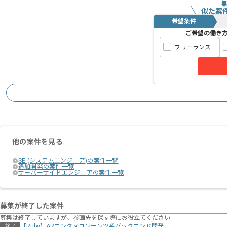
似た案
希望条件
ご希望の働き
フリーランス
他の案件を見る
SE (システムエンジニア)の案件一覧
追加開発の案件一覧
サーバーサイドエンジニアの案件一覧
募集が終了した案件
募集は終了していますが、参画先を探す際にお役立てください
【Ruby】ARエンタメコンテンツ系バックエンド開発
終了