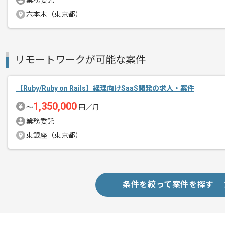
業務委託
新しいアイディアや技術を積極的に導入
六本木（東京都）
経験豊富なエンジニアと成長が出来る環
スキルアップされたい方、長期的に参画
全国各地よりリモートにてご参画いただ
リモートワークが可能な案件
【Ruby/Ruby on Rails】経理向けSaaS開発の求人・案件
1,350,000
〜
円／月
業務委託
東銀座（東京都）
条件を絞って案件を探す