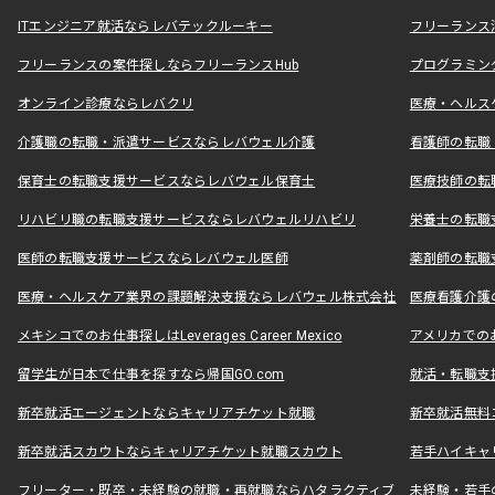
ITエンジニア就活ならレバテックルーキー
フリーランス
フリーランスの案件探しならフリーランスHub
プログラミン
オンライン診療ならレバクリ
医療・ヘルス
介護職の転職・派遣サービスならレバウェル介護
看護師の転職
保育士の転職支援サービスならレバウェル保育士
医療技師の転
リハビリ職の転職支援サービスならレバウェルリハビリ
栄養士の転職
医師の転職支援サービスならレバウェル医師
薬剤師の転職
医療・ヘルスケア業界の課題解決支援ならレバウェル株式会社
医療看護介護の
メキシコでのお仕事探しはLeverages Career Mexico
アメリカでのお仕事
留学生が日本で仕事を探すなら帰国GO.com
就活・転職支
新卒就活エージェントならキャリアチケット就職
新卒就活無料
新卒就活スカウトならキャリアチケット就職スカウト
若手ハイキャ
フリーター・既卒・未経験の就職・再就職ならハタラクティブ
未経験・若手