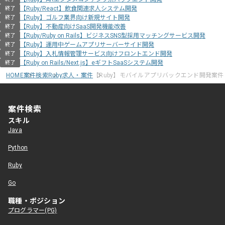
【Ruby/React】飲食関連求人システム開発
終了
【Ruby】ゴルフ業界向け新規サイト開発
終了
【Ruby】不動産向けSaaS開発機能改善
終了
【Ruby/Ruby on Rails】ビジネスSNS型採用マッチングサービス開発
終了
【Ruby】運用中ゲームアプリサーバーサイド開発
終了
【Ruby】入札情報管理サービス向けフロントエンド開発
終了
【Ruby on Rails/Next.js】eギフトSaaSシステム開発
終了
HOME
案件検索
Ruby求人・案件
【Ruby】モバイルアプリバックエンド開発案件
案件検索
スキル
Java
Python
Ruby
Go
職種・ポジション
プログラマー(PG)