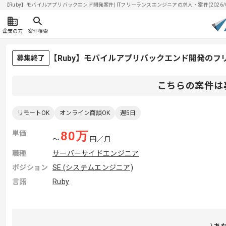
【Ruby】モバイルアプリバックエンド開発案件| ITフリーランスエンジニアの求人・案件(2026/0
企業の方
案件検索
【Ruby】モバイルアプリバックエンド開発のフ
募集終了
こちらの案件は
リモートOK
オンライン商談OK
週5日
単価
80
万
〜
円／月
職種
サーバーサイドエンジニア
ポジション
SE (システムエンジニア)
言語
Ruby