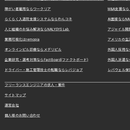
障がい者雇用ならワークリア
M&A支援な
らくらく入退院支援システムならわんコネ
AI面接ならNAL
人と組織のお悩み解決ならNALYSYS Lab.
アジャイル開発なら
業務可視化はremopia
アメリカの生活
オンラインピル診療ならメデリピル
外国人採用ならLe
企業研究・選考対策ならFactBoard(ファクトボード)
外国人派遣なら
ドライバー・施工管理技士の転職ならレバジョブ
レバウェル保
フリーランスエンジニアの求人・案件
サイトマップ
運営会社
個人様のお問い合わせ