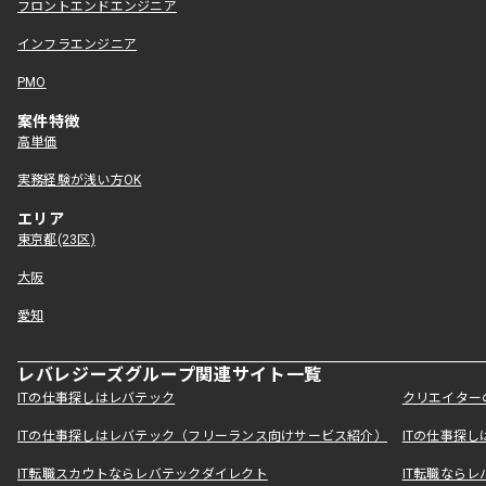
フロントエンドエンジニア
インフラエンジニア
PMO
案件特徴
高単価
実務経験が浅い方OK
エリア
東京都(23区)
大阪
愛知
レバレジーズグループ関連サイト一覧
ITの仕事探しはレバテック
クリエイター
ITの仕事探しはレバテック（フリーランス向けサービス紹介）
ITの仕事探
IT転職スカウトならレバテックダイレクト
IT転職なら