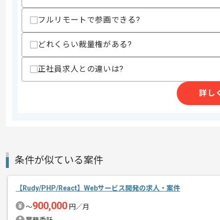
フルリモートで参画できる?
精算条件
有
精算・お支払い
精算基準時間
140時間〜180時間
どれくらい裁量権がある?
支払いサイト
15日
正社員求人との違いは?
詳し
商談回数
1回
その他募集要項
募集人数
1人
作業開始日
2022/05/01
条件が似ている案件
レバテックでの実績がある企業の案件で
エージェントからのコ
Rubyでの開発経験を活かすことができ
【Rudy/PHP/React】Webサービス開発の求人・案件
メント
複数案件を保有している企業ですので、
900,000
〜
円／月
ご経験と実績に応じてスライド案件のご