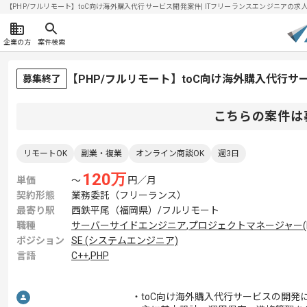
【PHP/フルリモート】toC向け海外購入代行サービス開発案件| ITフリーランスエンジニアの求人・案
企業の方
案件検索
【PHP/フルリモート】toC向け海外購入代行
募集終了
こちらの案件は
リモートOK
副業・複業
オンライン商談OK
週3日
120
万
単価
〜
円／月
契約形態
業務委託（フリーランス）
最寄り駅
西鉄平尾（福岡県）/フルリモート
職種
サーバーサイドエンジニア
,
プロジェクトマネージャー(
ポジション
SE (システムエンジニア)
言語
C++
,
PHP
・toC向け海外購入代行サービスの開発