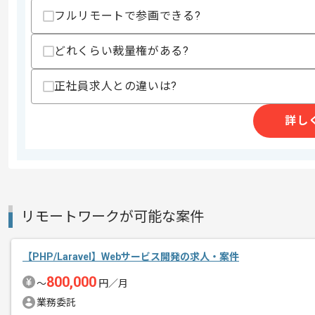
・要件定義経験
フルリモートで参画できる?
・テックリード経験
スキルに不安がある方へ
どれくらい裁量権がある?
上記に似た経験やスキルをお持ちであれば申
正社員求人との違いは?
詳し
精算条件
有
精算・お支払い
精算基準時間
140時間〜180時間
支払いサイト
15日
リモートワークが可能な案件
商談回数
1回
その他募集要項
募集人数
1人
【PHP/Laravel】Webサービス開発の求人・案件
作業開始日
2023/11/01
800,000
〜
円／月
業務委託