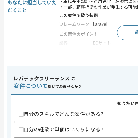
・主に基本設計～運用保守、進捗管理を
あなたに担当していた
・一部、顧客折衝の作業が発生する可能
だくこと
この案件で扱う技術
フレームワーク
Laravel
この案件のポイント
業界
ECサイト
業務内容
追加開発 , サーバーサ
外国籍の方も活躍中 , 外国
特徴
社内開発が多い
レバテックフリーランスに
案件について
聞いてみませんか？
求めるスキル
スキル
・PHPを用いた開発経験
知りたい
・ビジネスレベルの英語力
・進捗管理の経験
自分のスキルでどんな案件がある?
歓迎スキル
・PMの経験
自分の経験で単価はいくらになる?
・Laravelを用いた開発経験