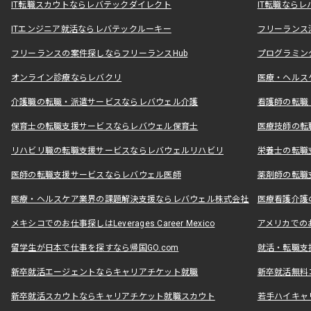
IT転職スカウトならレバテックダイレクト
IT転職なら
ITエンジニア就活ならレバテックルーキー
フリーランス
フリーランスの案件探しならフリーランスHub
プログラミン
オンライン診療ならレバクリ
医療・ヘルス
介護職の転職・派遣サービスならレバウェル介護
看護師の転職
保育士の転職支援サービスならレバウェル保育士
医療技師の転
リハビリ職の転職支援サービスならレバウェルリハビリ
栄養士の転職
医師の転職支援サービスならレバウェル医師
薬剤師の転職
医療・ヘルスケア業界の課題解決支援ならレバウェル株式会社
医療看護介護の
メキシコでのお仕事探しはLeverages Career Mexico
アメリカでのお仕事
留学生が日本で仕事を探すなら帰国GO.com
就活・転職支
新卒就活エージェントならキャリアチケット就職
新卒就活無料
新卒就活スカウトならキャリアチケット就職スカウト
若手ハイキャ