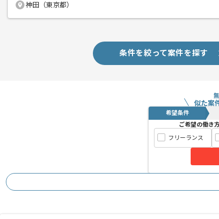
神田（東京都）
ウェブ購入代行事業や越境EC事業を展
エージェントからのコ
メント
テックリードのご経験を活かしたい方に
チームでの開発が得意な方にマッチしま
条件を絞って案件を探す
基本的にはリモートでの作業を見込んで
※初日のみ又は初日から1週間程度、P
似た案
希望条件
ご希望の働き
フリーランス