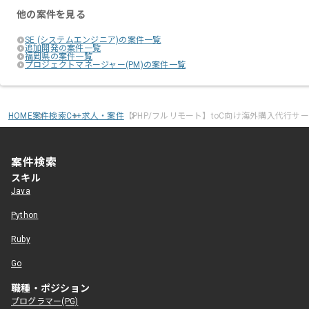
他の案件を見る
SE (システムエンジニア)の案件一覧
追加開発の案件一覧
福岡県の案件一覧
プロジェクトマネージャー(PM)の案件一覧
HOME
案件検索
C++求人・案件
【PHP/フルリモート】toC向け海外購入代行サ
案件検索
スキル
Java
Python
Ruby
Go
職種・ポジション
プログラマー(PG)