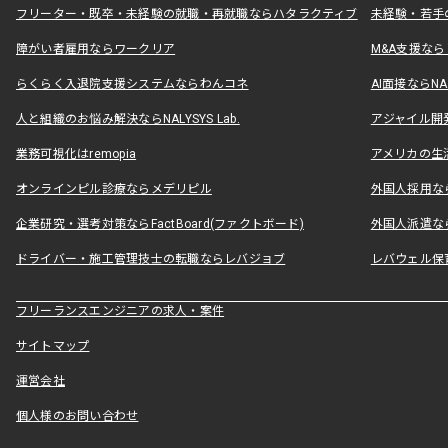
フリーター・既卒・未経験の就職・再就職ならハタラクティブ
未経験・若手
障がい者雇用ならワークリア
M&A支援な
らくらく入退院支援システムならわんコネ
AI面接ならNAL
人と組織のお悩み解決ならNALYSYS Lab.
アジャイル開発なら
業務可視化はremopia
アメリカの生活
オンラインピル診療ならメデリピル
外国人採用ならLe
企業研究・選考対策ならFactBoard(ファクトボード)
外国人派遣なら
ドライバー・施工管理技士の転職ならレバジョブ
レバウェル保
フリーランスエンジニアの求人・案件
サイトマップ
運営会社
個人様のお問い合わせ