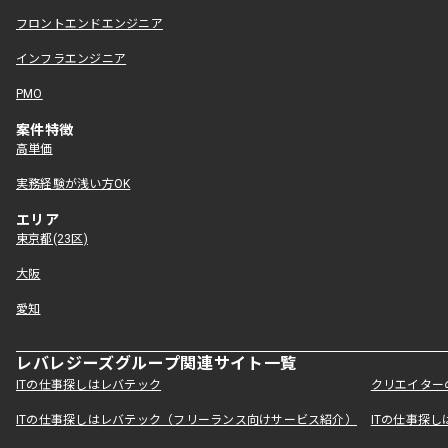
フロントエンドエンジニア
インフラエンジニア
PMO
案件特徴
高単価
実務経験が浅い方OK
エリア
東京都(23区)
大阪
愛知
レバレジーズグループ関連サイト一覧
ITの仕事探しはレバテック
クリエイター
ITの仕事探しはレバテック（フリーランス向けサービス紹介）
ITの仕事探