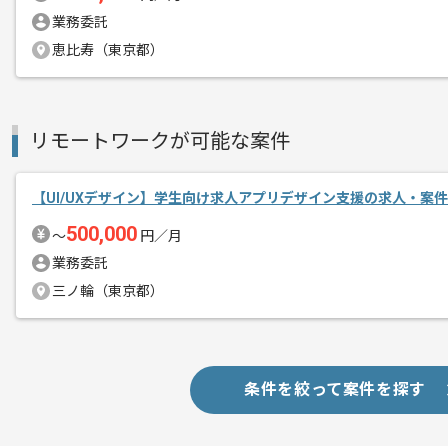
業務委託
恵比寿（東京都）
自動車アフターマーケット関連のクラウ
エージェントからのコ
メント
自動車のアフターマーケット関連の事業
リモートワークが可能な案件
ロトタイピング及びフロントエンド開発
【UI/UXデザイン】学生向け求人アプリデザイン支援の求人・案件
フルリモートでの作業が可能な案件でご
500,000
これまでのご経験を活かしたい方におす
〜
円／月
業務委託
三ノ輪（東京都）
条件を絞って案件を探す