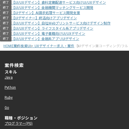
【UI/UXデザイン】食料定期配達サービス向けUI/UXデザイン
終了
【UI/UXデザイン】金融機関マッチングサービス開発
終了
【UIデザイン】AI請求処理サービス開発支援
終了
【UIデザイナー】終活向けアプリデザイン
終了
【UI/UXデザイン】自社Webプリントサービス向けデザイン制作
終了
【UI/UXデザイン】ライフスタイル系アプリデザイン
終了
【UI/UXデザイン】電子書籍向けUI/UXデザイン
終了
【UI/UXデザイン】金融系アプリUIデザイン
終了
HOME
案件検索
UI・UXデザイナー求人・案件
【UIデザイン兼コーディング/フ
案件検索
スキル
Java
Python
Ruby
Go
職種・ポジション
プログラマー(PG)