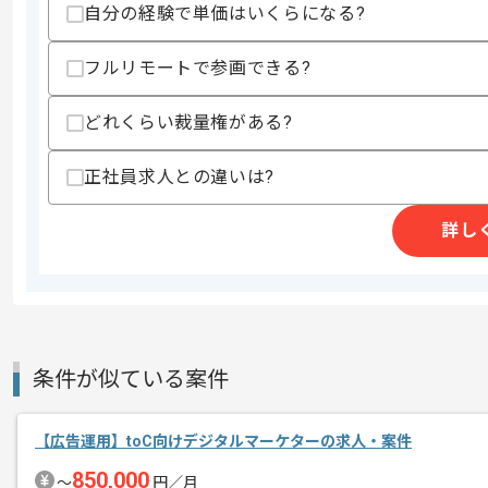
歓迎スキル
自分の経験で単価はいくらになる?
UXエンジニアリングに関する実績
・フロントエンド→データモデル設計等
フルリモートで参画できる?
・バックエンド→APIに関するI/F設計等
どれくらい裁量権がある?
スキルに不安がある方へ
上記に似た経験やスキルをお持ちであれば申
正社員求人との違いは?
詳し
精算条件
精算・お支払い
精算基準時間
140時間〜180時間
支払いサイト
15日
条件が似ている案件
商談回数
1回
その他募集要項
募集人数
2人
【広告運用】toC向けデジタルマーケターの求人・案件
作業開始日
2023/05/01
850,000
〜
円／月