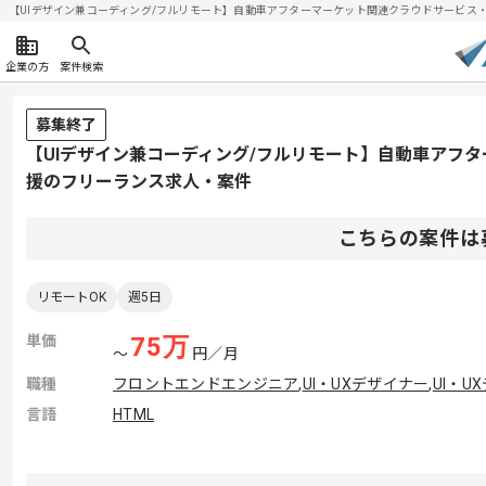
【UIデザイン兼コーディング/フルリモート】自動車アフターマーケット関連クラウドサービス・Web
企業の方
案件検索
募集終了
【UIデザイン兼コーディング/フルリモート】自動車アフ
援のフリーランス求人・案件
こちらの案件は
リモートOK
週5日
単価
75
万
〜
円／月
職種
フロントエンドエンジニア
,
UI・UXデザイナー
,
UI・U
言語
HTML