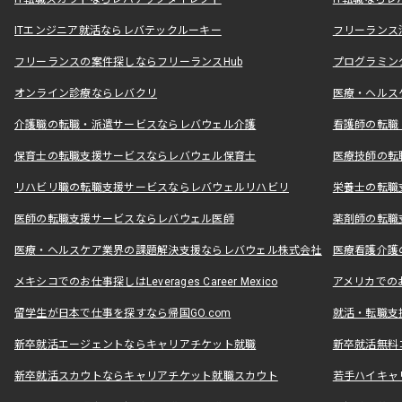
ITエンジニア就活ならレバテックルーキー
フリーランス
フリーランスの案件探しならフリーランスHub
プログラミン
オンライン診療ならレバクリ
医療・ヘルス
介護職の転職・派遣サービスならレバウェル介護
看護師の転職
保育士の転職支援サービスならレバウェル保育士
医療技師の転
リハビリ職の転職支援サービスならレバウェルリハビリ
栄養士の転職
医師の転職支援サービスならレバウェル医師
薬剤師の転職
医療・ヘルスケア業界の課題解決支援ならレバウェル株式会社
医療看護介護の
メキシコでのお仕事探しはLeverages Career Mexico
アメリカでのお仕事
留学生が日本で仕事を探すなら帰国GO.com
就活・転職支
新卒就活エージェントならキャリアチケット就職
新卒就活無料
新卒就活スカウトならキャリアチケット就職スカウト
若手ハイキャ