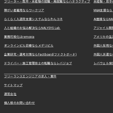
フリーター・既卒・未経験の就職・再就職ならハタラクティブ
未経験・若手
障がい者雇用ならワークリア
M&A支援な
らくらく入退院支援システムならわんコネ
AI面接ならNAL
人と組織のお悩み解決ならNALYSYS Lab.
アジャイル開発なら
業務可視化はremopia
アメリカの生活
オンラインピル診療ならメデリピル
外国人採用ならLe
企業研究・選考対策ならFactBoard(ファクトボード)
外国人派遣なら
ドライバー・施工管理技士の転職ならレバジョブ
レバウェル保
フリーランスエンジニアの求人・案件
サイトマップ
運営会社
個人様のお問い合わせ