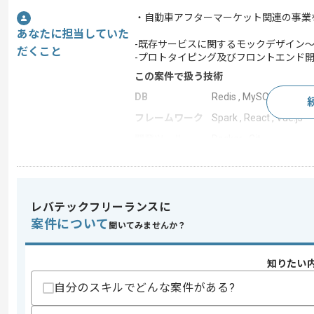
・自動車アフターマーケット関連の事業
あなたに担当していた
-既存サービスに関するモックデザイン～
だくこと
-プロトタイピング及びフロントエンド
この案件で扱う技術
DB
Redis , MySQL
フレームワーク
Spark , React , Vue.js
開発ツール
Docker , Git
この案件のポイント
担当領域/システ
クラウドサービス
ム
レバテックフリーランスに
特徴
参画実績あり , 急募
案件について
聞いてみませんか？
知りたい
求めるスキル
スキル
・UI/UXを考慮した設計、デザインの経
自分のスキルでどんな案件がある?
・ React、Vue.js等のフレームワ