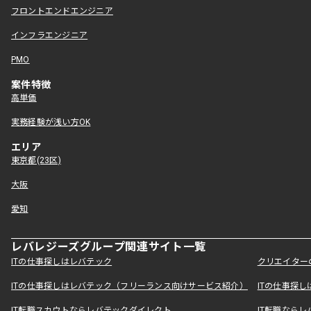
フロントエンドエンジニア
インフラエンジニア
PMO
案件特徴
高単価
実務経験が浅い方OK
エリア
東京都(23区)
大阪
愛知
レバレジーズグループ関連サイト一覧
ITの仕事探しはレバテック
クリエイター
ITの仕事探しはレバテック（フリーランス向けサービス紹介）
ITの仕事探
IT転職スカウトならレバテックダイレクト
IT転職なら