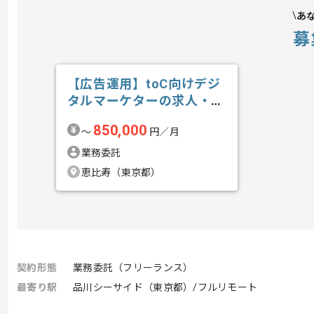
あ
募
【広告運用】toC向けデジ
タルマーケターの求人・案
件
850,000
〜
円／月
業務委託
恵比寿（東京都）
契約形態
業務委託（フリーランス）
最寄り駅
品川シーサイド（東京都）/フルリモート