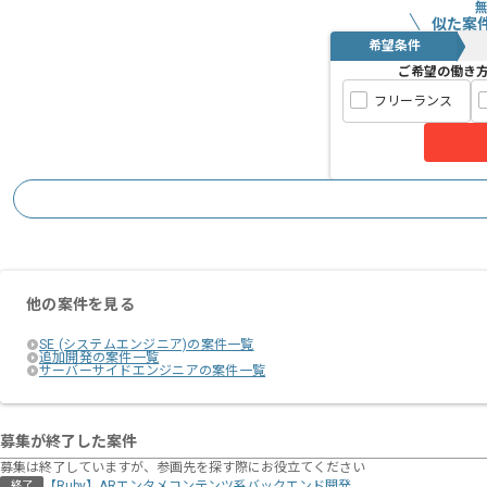
似た案
希望条件
ご希望の働き
フリーランス
他の案件を見る
SE (システムエンジニア)の案件一覧
追加開発の案件一覧
サーバーサイドエンジニアの案件一覧
募集が終了した案件
募集は終了していますが、参画先を探す際にお役立てください
【Ruby】ARエンタメコンテンツ系バックエンド開発
終了