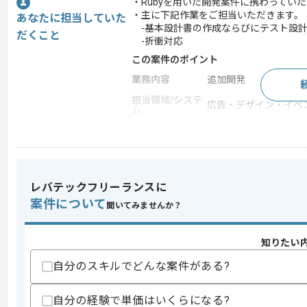
・Rubyを用いた開発案件に携わってい
・主に下記作業をご担当いただきます。
あなたに担当していた
-基本設計書の作成ならびにテスト設計
だくこと
-折衝対応
この案件のポイント
業務内容
追加開発
担当領域/システ
広告・デザイン・イベ
ム
特徴
参画実績あり , 長期プ
求めるスキル
レバテックフリーランスに
スキル
・エンジニア経験5年以上
案件について
聞いてみませんか？
・Rubyを用いた開発経験5年以上
・設計経験
・アジャイル又はスクラムでの開発経験
知りたい
歓迎スキル
自分のスキルでどんな案件がある?
・AWS上での開発運用経験
・APIを用いたWebシステムの開発運用
自分の経験で単価はいくらになる?