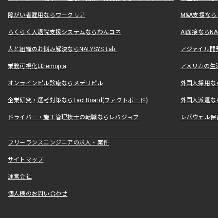
障がい者雇用ならワークリア
M&A支援な
らくらく入退院支援システムならわんコネ
AI面接ならNAL
人と組織のお悩み解決ならNALYSYS Lab.
アジャイル開発なら
業務可視化はremopia
アメリカの生活
オンラインピル診療ならメデリピル
外国人採用ならLe
企業研究・選考対策ならFactBoard(ファクトボード)
外国人派遣なら
ドライバー・施工管理技士の転職ならレバジョブ
レバウェル保
フリーランスエンジニアの求人・案件
サイトマップ
運営会社
個人様のお問い合わせ