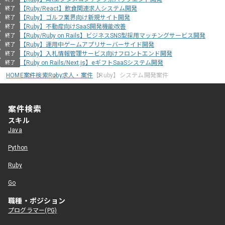
【Ruby/React】飲食関連求人システム開発
終了
【Ruby】ゴルフ業界向け新規サイト開発
終了
【Ruby】不動産向けSaaS開発機能改善
終了
【Ruby/Ruby on Rails】ビジネスSNS型採用マッチングサービス開発
終了
【Ruby】運用中ゲームアプリサーバーサイド開発
終了
【Ruby】入札情報管理サービス向けフロントエンド開発
終了
【Ruby on Rails/Next.js】eギフトSaaSシステム開発
終了
HOME
案件検索
Ruby求人・案件
【Ruby】システム開発案件
案件検索
スキル
Java
Python
Ruby
Go
職種・ポジション
プログラマー(PG)