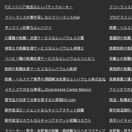
ITエンジニア就活ならレバテックルーキー
フリーランス
フリーランスの案件探しならフリーランスHub
プログラミン
オンライン診療ならレバクリ
医療・ヘルス
介護職の転職・派遣サービスならレバウェル介護
看護師の転職
保育士の転職支援サービスならレバウェル保育士
医療技師の転
リハビリ職の転職支援サービスならレバウェルリハビリ
栄養士の転職
医師の転職支援サービスならレバウェル医師
薬剤師の転職
医療・ヘルスケア業界の課題解決支援ならレバウェル株式会社
医療看護介護の
メキシコでのお仕事探しはLeverages Career Mexico
アメリカでのお仕事
留学生が日本で仕事を探すなら帰国GO.com
就活・転職支
新卒就活エージェントならキャリアチケット就職
新卒就活無料
新卒就活スカウトならキャリアチケット就職スカウト
若手ハイキャ
フリーター・既卒・未経験の就職・再就職ならハタラクティブ
未経験・若手