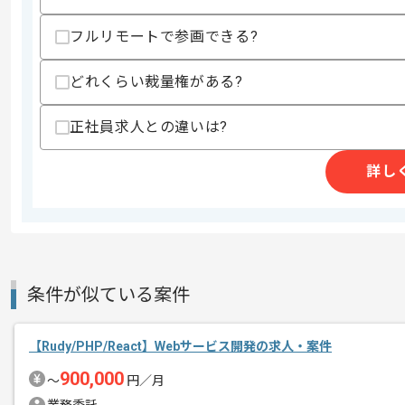
スキルに不安がある方へ
フルリモートで参画できる?
上記に似た経験やスキルをお持ちであれば申
どれくらい裁量権がある?
精算条件
有
正社員求人との違いは?
精算・お支払い
精算基準時間
140時間〜180時間
詳し
支払いサイト
15日
商談回数
1回
その他募集要項
募集人数
1人
条件が似ている案件
作業開始日
2023/04/24
【Rudy/PHP/React】Webサービス開発の求人・案件
900,000
自社クラウド型マーケティングシステム
〜
円／月
エージェントからのコ
BtoBマーケティング分野で急成長をし