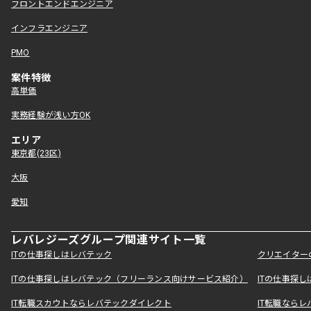
フロントエンドエンジニア
インフラエンジニア
PMO
案件特徴
高単価
実務経験が浅い方OK
エリア
東京都(23区)
大阪
愛知
レバレジーズグループ関連サイト一覧
ITの仕事探しはレバテック
クリエイター
ITの仕事探しはレバテック（フリーランス向けサービス紹介）
ITの仕事探
IT転職スカウトならレバテックダイレクト
IT転職なら