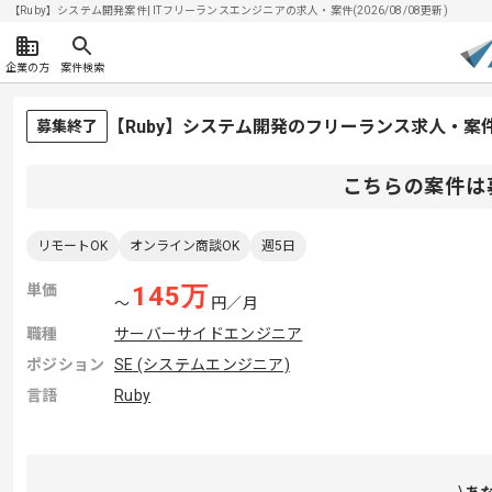
【Ruby】システム開発案件| ITフリーランスエンジニアの求人・案件(2026/08/08更新)
企業の方
案件検索
【Ruby】システム開発のフリーランス求人・案
募集終了
こちらの案件は
リモートOK
オンライン商談OK
週5日
単価
145
万
〜
円／月
職種
サーバーサイドエンジニア
ポジション
SE (システムエンジニア)
言語
Ruby