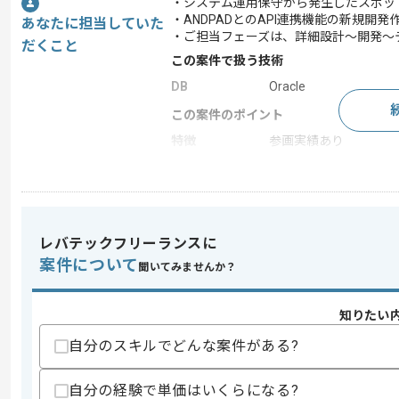
・システム運用保守から発生したスポッ
・ANDPADとのAPI連携機能の新規開
あなたに担当していた
・ご担当フェーズは、詳細設計～開発～
だくこと
この案件で扱う技術
DB
Oracle
この案件のポイント
特徴
参画実績あり
求めるスキル
スキル
・C＃、ORACLEのご経験
レバテックフリーランスに
・詳細設計書を作成できる方
案件について
聞いてみませんか？
歓迎スキル
・PL/SQLのご経験（もしくはPL/SQL
知りたい
・List Creator、Excel（VBA）のご経験
自分のスキルでどんな案件がある?
スキルに不安がある方へ
上記に似た経験やスキルをお持ちであれば申
自分の経験で単価はいくらになる?