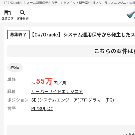
【C#/Oracle】システム運用保守から発生したスポット開発案件| ITフリーランスエンジニアの求人・
企業の方
案件検索
【C#/Oracle】システム運用保守から発生し
募集終了
こちらの案件は
週5日
単価
55
万
〜
円／月
職種
サーバーサイドエンジニア
ポジション
SE (システムエンジニア)
プログラマー(PG)
言語
PL/SQL
,
C#