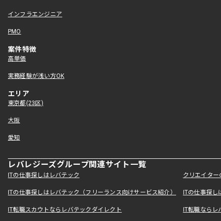
インフラエンジニア
PMO
案件特徴
高単価
実務経験が浅い方OK
エリア
東京都(23区)
大阪
愛知
レバレジーズグループ関連サイト一覧
ITの仕事探しはレバテック
クリエイター
ITの仕事探しはレバテック（フリーランス向けサービス紹介）
ITの仕事探
IT転職スカウトならレバテックダイレクト
IT転職なら