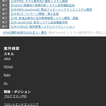
【C#/PHP】ホテル業界向け基幹システム開発
終了
【Flutter】建機向け故障診断システム改修機能追加
終了
【C#/AWS/JavaScript】商品マスターメンテナンスシステム開発
終了
【C#.NET】パッケージ開発・導入支援
終了
【C#】鉄道企業向け社内業務管理システム開発・調査
終了
【C#/JavaScript】既存システム追加機能改修
終了
【C#/COBOL】販売管理システムマイグレーション
終了
HOME
案件検索
PL/SQL求人・案件
【C#/Oracle】システム運用保守から発生
案件検索
スキル
Java
Python
Ruby
Go
職種・ポジション
プログラマー(PG)
フロントエンドエンジニア