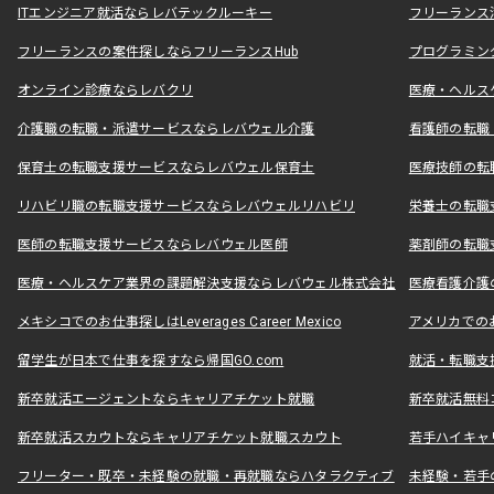
ITエンジニア就活ならレバテックルーキー
フリーランス
フリーランスの案件探しならフリーランスHub
プログラミン
オンライン診療ならレバクリ
医療・ヘルス
介護職の転職・派遣サービスならレバウェル介護
看護師の転職
保育士の転職支援サービスならレバウェル保育士
医療技師の転
リハビリ職の転職支援サービスならレバウェルリハビリ
栄養士の転職
医師の転職支援サービスならレバウェル医師
薬剤師の転職
医療・ヘルスケア業界の課題解決支援ならレバウェル株式会社
医療看護介護の
メキシコでのお仕事探しはLeverages Career Mexico
アメリカでのお仕事
留学生が日本で仕事を探すなら帰国GO.com
就活・転職支
新卒就活エージェントならキャリアチケット就職
新卒就活無料
新卒就活スカウトならキャリアチケット就職スカウト
若手ハイキャ
フリーター・既卒・未経験の就職・再就職ならハタラクティブ
未経験・若手