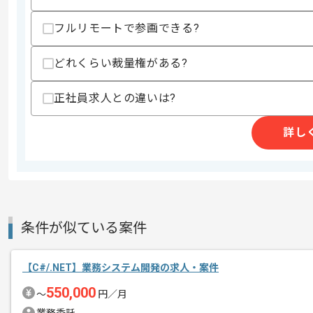
フルリモートで参画できる?
精算条件
有
精算・お支払い
どれくらい裁量権がある?
精算基準時間
150時間〜180時間
支払いサイト
15日
正社員求人との違いは?
詳し
商談回数
1回
その他募集要項
募集人数
1人
作業開始日
2023/05/15
条件が似ている案件
週5日常駐での作業を想定しております
エージェントからのコ
【C#/.NET】業務システム開発の求人・案件
メント
これまでのご経験を活かしてご活躍いた
550,000
〜
円／月