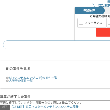
似た案
希望条件
ご希望の働き
フリーランス
他の案件を見る
SE (システムエンジニア)の案件一覧
大阪府の案件一覧
募集が終了した案件
募集は終了していますが、参画先を探す際にお役立てください
【C#.NET】商品マスターメンテナンスシステム開発
終了