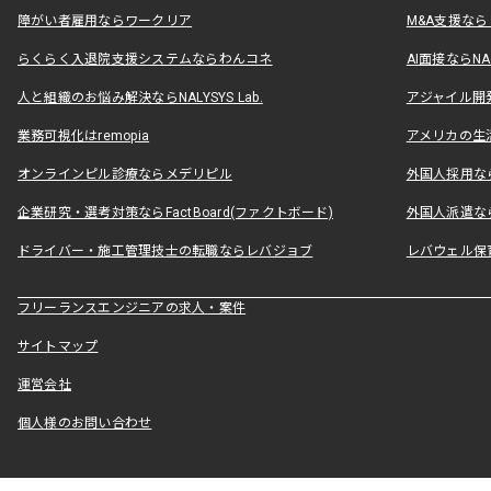
障がい者雇用ならワークリア
M&A支援な
らくらく入退院支援システムならわんコネ
AI面接ならNAL
人と組織のお悩み解決ならNALYSYS Lab.
アジャイル開発なら
業務可視化はremopia
アメリカの生活
オンラインピル診療ならメデリピル
外国人採用ならLe
企業研究・選考対策ならFactBoard(ファクトボード)
外国人派遣なら
ドライバー・施工管理技士の転職ならレバジョブ
レバウェル保
フリーランスエンジニアの求人・案件
サイトマップ
運営会社
個人様のお問い合わせ