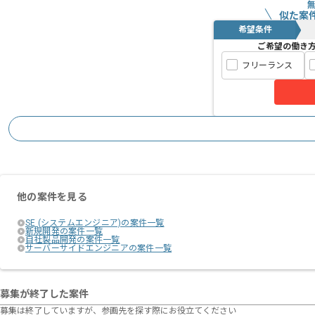
似た案
希望条件
ご希望の働き
フリーランス
他の案件を見る
SE (システムエンジニア)の案件一覧
新規開発の案件一覧
自社製品開発の案件一覧
サーバーサイドエンジニアの案件一覧
募集が終了した案件
募集は終了していますが、参画先を探す際にお役立てください