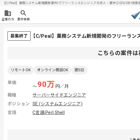
【C/Peal】業務システム新規開発案件| ITフリーランスエンジニアの求人・案件(2026/08/08更
企業の方
案件検索
【C/Peal】業務システム新規開発のフリーラン
募集終了
こちらの案件は
リモートOK
オンライン商談OK
週5日
単価
90
万
〜
円／月
職種
サーバーサイドエンジニア
ポジション
SE (システムエンジニア)
言語
C言語
,
Perl
,
Shell