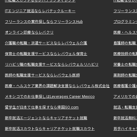
IT転職スカウトならレバテックダイレクト
IT転職なら
ITエンジニア就活ならレバテックルーキー
フリーランス
フリーランスの案件探しならフリーランスHub
プログラミン
オンライン診療ならレバクリ
医療・ヘルス
介護職の転職・派遣サービスならレバウェル介護
看護師の転職
保育士の転職支援サービスならレバウェル保育士
医療技師の転
リハビリ職の転職支援サービスならレバウェルリハビリ
栄養士の転職
医師の転職支援サービスならレバウェル医師
薬剤師の転職
医療・ヘルスケア業界の課題解決支援ならレバウェル株式会社
医療看護介護の
メキシコでのお仕事探しはLeverages Career Mexico
アメリカでのお仕事
留学生が日本で仕事を探すなら帰国GO.com
就活・転職支
新卒就活エージェントならキャリアチケット就職
新卒就活無料
新卒就活スカウトならキャリアチケット就職スカウト
若手ハイキャ