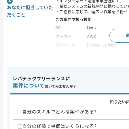
・インターネット通信事業会社にて、
業務システムの新規開発に携わってい
あなたに担当していた
・ご経験に応じて、幅広い作業をお任せ
だくこと
この案件で扱う技術
OS
Linux
クラウド
AWS
開発ツール
Docker , Jenkins
この案件のポイント
業界
通信
業務内容
新規開発 , 追加開発 ,
レバテックフリーランスに
特徴
長期プロジェクト , 急募
案件について
聞いてみませんか？
知りたい
求めるスキル
スキル
・C言語およびPerlを用いた開発経験2年
自分のスキルでどんな案件がある?
・シェルを用いた開発経験
・メールサービスの開発経験
自分の経験で単価はいくらになる?
・技術調査の経験