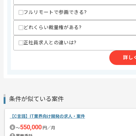
歓迎スキル
フルリモートで参画できる?
・Dockerを用いた開発経験
どれくらい裁量権がある?
スキルに不安がある方へ
上記に似た経験やスキルをお持ちであれば申
正社員求人との違いは?
詳し
精算条件
有
精算・お支払い
精算基準時間
140時間〜180時間
支払いサイト
15日
条件が似ている案件
商談回数
1回
その他募集要項
募集人数
1人
【C言語】IT業界向け開発の求人・案件
作業開始日
2023/06/05
550,000
〜
円／月