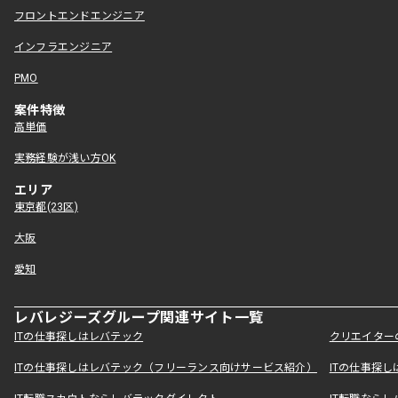
フロントエンドエンジニア
インフラエンジニア
PMO
案件特徴
高単価
実務経験が浅い方OK
エリア
東京都(23区)
大阪
愛知
レバレジーズグループ関連サイト一覧
ITの仕事探しはレバテック
クリエイター
ITの仕事探しはレバテック（フリーランス向けサービス紹介）
ITの仕事探