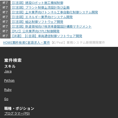
【C言語】建設ロボット施工機械制御
終了
【C言語】プラント制御上流設計及び企画
終了
【C言語】土木業界向けトンネル工事自動化制御システム開発
終了
【C言語】エネルギー業界向けシステム開発
終了
【C言語】組込制御ソフトウェア開発
終了
【C言語】鉄道領域向け検測車基盤設計構築マネジメント
終了
【PLC】公共業界向けPLC制御開発
終了
【派遣】【C言語】車両通信制御ソフトウェア開発
終了
HOME
案件検索
C言語求人・案件
【C/Peal】業務システム新規開発案件
案件検索
スキル
Java
Python
Ruby
Go
職種・ポジション
プログラマー(PG)