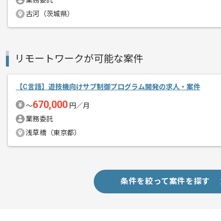
業務委託
古河（茨城県）
創業時から20年続く通信関連事業を運
エージェントからのコ
高い技術力を有しており、クライアント
メント
リモートワークが可能な案件
インターネットに関わるコアテクノロジ
大規模システムの開発、運用といった技
【C言語】遊技機向けサブ制御プログラム開発の求人・案件
インターネット関連サービスを法人向け
670,000
〜
円／月
プロジェクトは長期を想定しており、
業務委託
中長期的に腰をすえての参画を希望され
浅草橋（東京都）
条件を絞って案件を探す