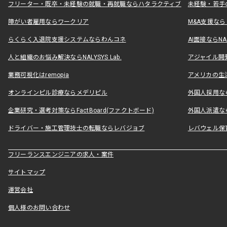
フリーター・既卒・未経験の就職・再就職ならハタラクティブ
未経験・若手
障がい者雇用ならワークリア
M&A支援な
らくらく入退院支援システムならわんコネ
AI面接ならNAL
人と組織のお悩み解決ならNALYSYS Lab.
アジャイル開発なら
業務可視化はremopia
アメリカの生活
オンラインピル診療ならメデリピル
外国人採用ならLe
企業研究・選考対策ならFactBoard(ファクトボード)
外国人派遣なら
ドライバー・施工管理技士の転職ならレバジョブ
レバウェル保
フリーランスエンジニアの求人・案件
サイトマップ
運営会社
個人様のお問い合わせ