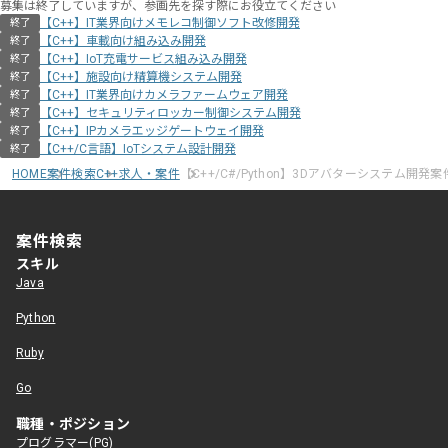
募集は終了していますが、参画先を探す際にお役立てください
【C++】IT業界向けメモレコ制御ソフト改修開発
終了
【C++】車載向け組み込み開発
終了
【C++】IoT充電サービス組み込み開発
終了
【C++】施設向け精算機システム開発
終了
【C++】IT業界向けカメラファームウェア開発
終了
【C++】セキュリティロッカー制御システム開発
終了
【C++】IPカメラエッジゲートウェイ開発
終了
【C++/C言語】IoTシステム設計開発
終了
HOME
案件検索
C++求人・案件
【C++/C#/Python】3Dアバターシステム開発案
案件検索
スキル
Java
Python
Ruby
Go
職種・ポジション
プログラマー(PG)