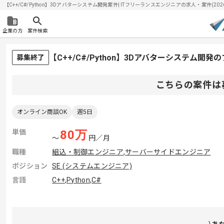
【C++/C#/Python】3Dアバターシステム開発案件| ITフリーランスエンジニアの求人・案件(2026/
企業の方
案件検索
【C++/C#/Python】3Dアバターシステム開
募集終了
こちらの案件は
オンライン商談OK
週5日
単価
80
万
〜
円／月
職種
組込・制御エンジニア
,
サーバーサイドエンジニア
ポジション
SE (システムエンジニア)
言語
C++
,
Python
,
C#