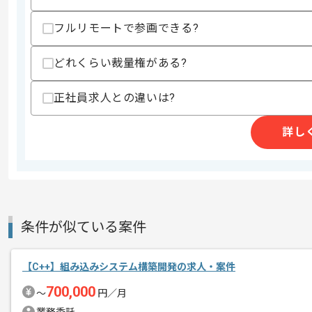
スキルに不安がある方へ
フルリモートで参画できる?
上記に似た経験やスキルをお持ちであれば申
どれくらい裁量権がある?
正社員求人との違いは?
精算条件
有
精算・お支払い
精算基準時間
140時間〜180時間
詳し
支払いサイト
15日
商談回数
1回
その他募集要項
募集人数
1人
条件が似ている案件
作業開始日
2023/06/02
【C++】組み込みシステム構築開発の求人・案件
700,000
〜
円／月
ハードウェア事業、クラウド型プラット
エージェントからのコ