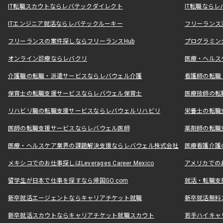
IT転職スカウトならレバテックダイレクト
IT転職なら
ITエンジニア就活ならレバテックルーキー
フリーランス
フリーランスの案件探しならフリーランスHub
プログラミン
オンライン診療ならレバクリ
医療・ヘルス
介護職の転職・派遣サービスならレバウェル介護
看護師の転職
保育士の転職支援サービスならレバウェル保育士
医療技師の転
リハビリ職の転職支援サービスならレバウェルリハビリ
栄養士の転職
医師の転職支援サービスならレバウェル医師
薬剤師の転職
医療・ヘルスケア業界の課題解決支援ならレバウェル株式会社
医療看護介護の
メキシコでのお仕事探しはLeverages Career Mexico
アメリカでのお仕事
留学生が日本で仕事を探すなら帰国GO.com
就活・転職支
新卒就活エージェントならキャリアチケット就職
新卒就活無料
新卒就活スカウトならキャリアチケット就職スカウト
若手ハイキャ