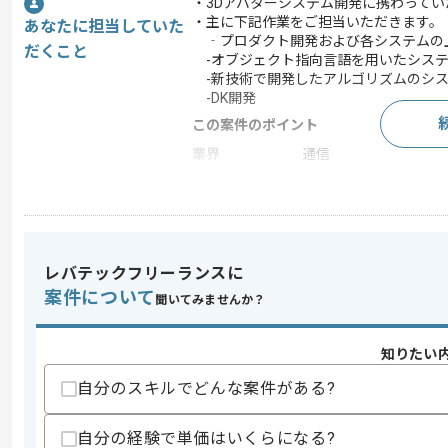
・3Dアバターシステム開発に携わってい
・主に下記作業をご担当いただきます。
あなたに担当していた
‐プロダクト開発および各システムの
だくこと
-オブジェクト指向言語を用いたシス
-新技術で開発したアルゴリズムのシス
-DK開発
この案件のポイント
業界
通信
業務内容
新規開発 , 自社製品開発
担当領域/システ
クラウドサービス
ム
特徴
20代活躍中 , 30代活
レバテックフリーランスに
案件について
聞いてみませんか？
求めるスキル
知りたい
スキル
・C++、C#、Pythonのいずれかを用い
自分のスキルでどんな案件がある?
歓迎スキル
・開発業務において上流から下流まで担
自分の経験で単価はいくらになる?
・​3D技術への興味