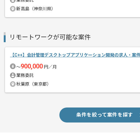
業務委託
展開している企業になります。
メント
新高島（神奈川県）
今回は3D アバターシステムの開発をご
基本的には一部リモートでの作業を見込
リモートワークが可能な案件
C++、C#、Pythonのいずれかを用いた
【C++】会計管理デスクトップアプリケーション開発の求人・案
活かしたい方にはおすすめでございます
900,000
〜
円／月
業務委託
秋葉原（東京都）
条件を絞って案件を探す