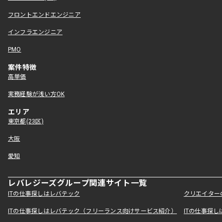
フロントエンドエンジニア
インフラエンジニア
PMO
案件特徴
高単価
実務経験が浅い方OK
エリア
東京都(23区)
大阪
愛知
レバレジーズグループ関連サイト一覧
ITの仕事探しはレバテック
クリエイター
ITの仕事探しはレバテック（フリーランス向けサービス紹介）
ITの仕事探