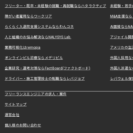
フリーター・既卒・未経験の就職・再就職ならハタラクティブ
未経験・若手
障がい者雇用ならワークリア
M&A支援な
らくらく入退院支援システムならわんコネ
AI面接ならNAL
人と組織のお悩み解決ならNALYSYS Lab.
アジャイル開発なら
業務可視化はremopia
アメリカの生活
オンラインピル診療ならメデリピル
外国人採用ならLe
企業研究・選考対策ならFactBoard(ファクトボード)
外国人派遣なら
ドライバー・施工管理技士の転職ならレバジョブ
レバウェル保
フリーランスエンジニアの求人・案件
サイトマップ
運営会社
個人様のお問い合わせ