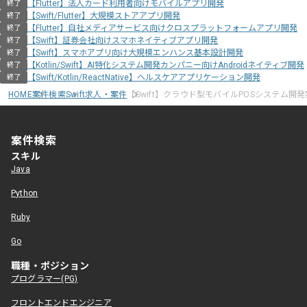
【Flutter】法人カード利用者向けモバイルアプリ開発
終了
【Swift/Flutter】大規模ストアアプリ開発
終了
【Flutter】自社メディアサービス向けクロスプラットフォームアプリ開発
終了
【Swift】証券会社向けスマホネイティブアプリ開発
終了
【Swift】スマホアプリ向け大規模エンハンス基本設計開発
終了
【Kotlin/Swift】AI特化システム開発カンパニー向けAndroidネイティブ開発
終了
【Swift/Kotlin/ReactNative】ヘルスケアアプリケーション開発
終了
HOME
案件検索
Swift求人・案件
【Swift】クラウド型モバイルPOSシステム開
案件検索
スキル
Java
Python
Ruby
Go
職種・ポジション
プログラマー(PG)
フロントエンドエンジニア