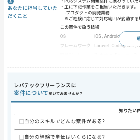
・POSシステム開発案件に携わっていた
・主に下記作業をご担当いただきます。
あなたに担当していた
-プロダクトの開発業務
だくこと
※ご経験に応じて対応範囲が変動する
この案件で扱う技術
OS
iOS , Android
フレームワーク
Laravel , CodeIgniter , N
開発ツール
Redmine , Backlog , Git
この案件のポイント
業務内容
追加開発
特徴
参画実績あり , 長期プ
レバテックフリーランスに
案件について
聞いてみませんか？
求めるスキル
知りたい
スキル
・WEBアプリケーション開発経験
自分のスキルでどんな案件がある?
-Swiftを用いたOS/iPadOSの開発
歓迎スキル
自分の経験で単価はいくらになる?