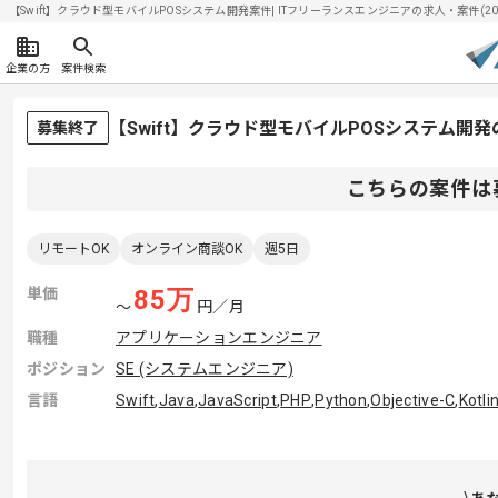
【Swift】クラウド型モバイルPOSシステム開発案件| ITフリーランスエンジニアの求人・案件(2026
企業の方
案件検索
【Swift】クラウド型モバイルPOSシステム開
募集終了
こちらの案件は
リモートOK
オンライン商談OK
週5日
単価
85
万
〜
円／月
職種
アプリケーションエンジニア
ポジション
SE (システムエンジニア)
言語
Swift
,
Java
,
JavaScript
,
PHP
,
Python
,
Objective-C
,
Kotli