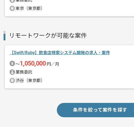
業務委託
飲食、小売、理美容業向けのクラウド型
東京（東京都）
エージェントからのコ
企業様の案件です。
メント
よりよいサービスの提供を目指して、
リモートワークが可能な案件
提案を積極的に取り入れながらプロジェ
【Swift/Ruby】飲食店検索システム開発の求人・案件
縦割り文化ではなく風通しも良い環境の
1,050,000
〜
円／月
改善案や意見が歓迎され、活発なコミュ
業務委託
渋谷（東京都）
入社後のキャリアは本人の意思を尊重し
ご自身で柔軟に描くことができます。
アプリ開発の経験を活かしつつ、さらな
特におすすめの案件でございます。
条件を絞って案件を探す