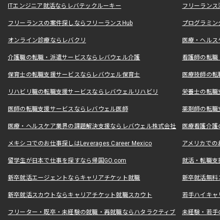
ITエンジニア就活ならレバテックルーキー
フリーランス
フリーランスの案件探しならフリーランスHub
プログラミン
オンライン診療ならレバクリ
医療・ヘルス
介護職の転職・派遣サービスならレバウェル介護
看護師の転職
保育士の転職支援サービスならレバウェル保育士
医療技師の転
リハビリ職の転職支援サービスならレバウェルリハビリ
栄養士の転職
医師の転職支援サービスならレバウェル医師
薬剤師の転職
医療・ヘルスケア業界の課題解決支援ならレバウェル株式会社
医療看護介護の
メキシコでのお仕事探しはLeverages Career Mexico
アメリカでのお仕事
留学生が日本で仕事を探すなら帰国GO.com
就活・転職支
新卒就活エージェントならキャリアチケット就職
新卒就活無料
新卒就活スカウトならキャリアチケット就職スカウト
若手ハイキャ
フリーター・既卒・未経験の就職・再就職ならハタラクティブ
未経験・若手