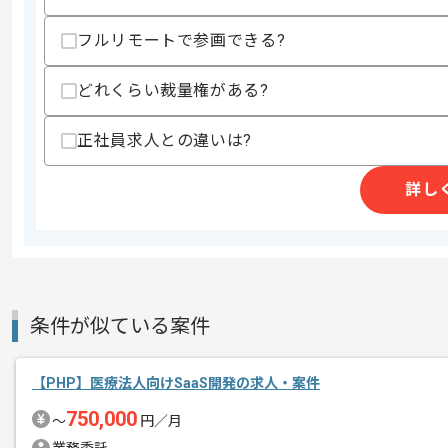
・AndroidStudioを用いた開発および
・クロスプラットフォームの経験(Kotlin/Flut
・モバイルアプリの開発経験
フルリモートで参画できる?
スキルに不安がある方へ
どれくらい裁量権がある?
上記に似た経験やスキルをお持ちであれば申
正社員求人との違いは?
精算条件
有
詳し
精算・お支払い
精算基準時間
140時間〜180時間
支払いサイト
15日
条件が似ている案件
商談回数
1回
その他募集要項
募集人数
4人
【PHP】医療法人向けSaaS開発の求人・案件
作業開始日
2023/09/01
750,000
〜
円／月