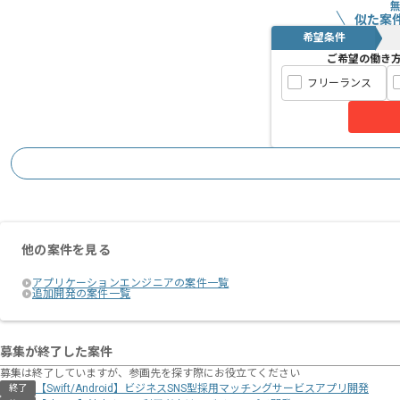
似た案
希望条件
ご希望の働き
フリーランス
他の案件を見る
アプリケーションエンジニアの案件一覧
追加開発の案件一覧
募集が終了した案件
募集は終了していますが、参画先を探す際にお役立てください
【Swift/Android】ビジネスSNS型採用マッチングサービスアプリ開発
終了