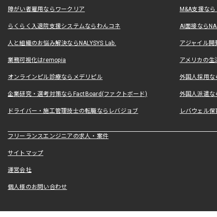
障がい者雇用ならワークリア
M&A支援な
らくらく入退院支援システムならわんコネ
AI面接ならNAL
人と組織のお悩み解決ならNALYSYS Lab.
アジャイル開発なら
業務可視化はremopia
アメリカの生活
オンラインピル診療ならメデリピル
外国人採用ならLe
企業研究・選考対策ならFactBoard(ファクトボード)
外国人派遣なら
ドライバー・施工管理技士の転職ならレバジョブ
レバウェル保
フリーランスエンジニアの求人・案件
サイトマップ
運営会社
個人様のお問い合わせ