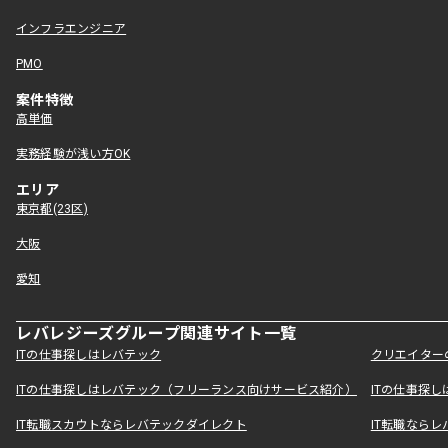
インフラエンジニア
PMO
案件特徴
高単価
実務経験が浅い方OK
エリア
東京都(23区)
大阪
愛知
レバレジーズグループ関連サイト一覧
ITの仕事探しはレバテック
クリエイター
ITの仕事探しはレバテック（フリーランス向けサービス紹介）
ITの仕事探
IT転職スカウトならレバテックダイレクト
IT転職なら