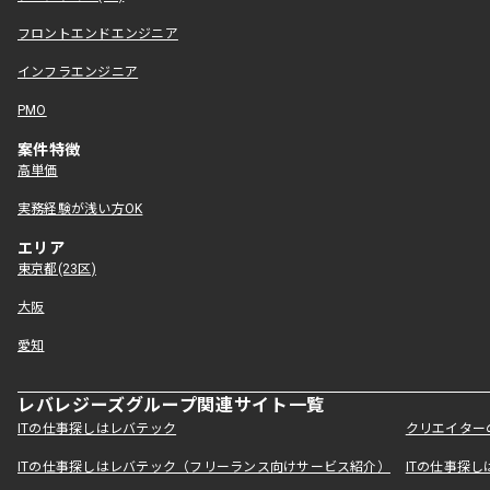
フロントエンドエンジニア
インフラエンジニア
PMO
案件特徴
高単価
実務経験が浅い方OK
エリア
東京都(23区)
大阪
愛知
レバレジーズグループ関連サイト一覧
ITの仕事探しはレバテック
クリエイター
ITの仕事探しはレバテック（フリーランス向けサービス紹介）
ITの仕事探