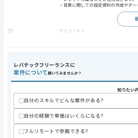
・背景に関しての設定資料の作成やデー
求めるスキル
スキル
・イラストディレクション経験
・Photoshopを使用した実務経験
・イラスト制作経験
・チームでの作業経験
レバテックフリーランスに
スキルに不安がある方へ
案件について
聞いてみませんか？
上記に似た経験やスキルをお持ちであれば申
知りたい
自分のスキルでどんな案件がある?
精算条件
有
精算・お支払い
精算基準時間
140時間〜180時間
自分の経験で単価はいくらになる?
支払いサイト
15日
フルリモートで参画できる?