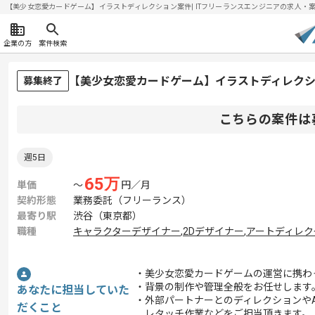
【美少女恋愛カードゲーム】イラストディレクション案件| ITフリーランスエンジニアの求人・案件(2
企業の方
案件検索
【美少女恋愛カードゲーム】イラストディレク
募集終了
こちらの案件は
週5日
65
万
単価
〜
円／月
契約形態
業務委託（フリーランス）
最寄り駅
渋谷（東京都）
職種
キャラクターデザイナー
,
2Dデザイナー
,
アートディレク
・美少女恋愛カードゲームの運営に携わ
・背景の制作や管理全般をお任せします
あなたに担当していた
・外部パートナーとのディレクションやA
だくこと
レタッチ作業などをご担当頂きます。