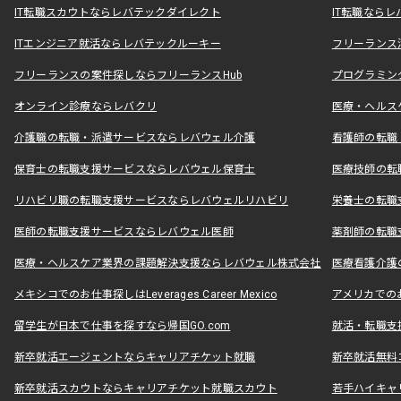
IT転職スカウトならレバテックダイレクト
IT転職なら
ITエンジニア就活ならレバテックルーキー
フリーランス
フリーランスの案件探しならフリーランスHub
プログラミン
オンライン診療ならレバクリ
医療・ヘルス
介護職の転職・派遣サービスならレバウェル介護
看護師の転職
保育士の転職支援サービスならレバウェル保育士
医療技師の転
リハビリ職の転職支援サービスならレバウェルリハビリ
栄養士の転職
医師の転職支援サービスならレバウェル医師
薬剤師の転職
医療・ヘルスケア業界の課題解決支援ならレバウェル株式会社
医療看護介護の
メキシコでのお仕事探しはLeverages Career Mexico
アメリカでのお仕事
留学生が日本で仕事を探すなら帰国GO.com
就活・転職支
新卒就活エージェントならキャリアチケット就職
新卒就活無料
新卒就活スカウトならキャリアチケット就職スカウト
若手ハイキャ