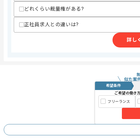
どれくらい裁量権がある?
商談回数
1回
その他募集要項
募集人数
1人
正社員求人との違いは?
作業開始日
2016/12/07
詳し
スマホアプリや広告配信業等、多角的に
エージェントからのコ
大手コンテンツプロバイダ企業での募集
メント
似た案
技術への好奇心が強く、成長意欲の高い
希望条件
周囲と協力しながら、自主的に動ける方
ご希望の働き
非常にご満足いただける環境かと思いま
フリーランス