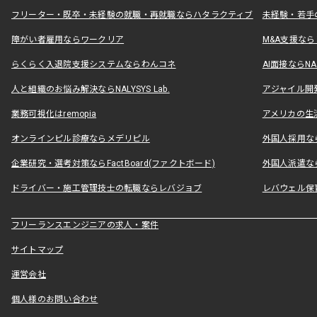
フリーター・既卒・未経験の就職・再就職ならハタラクティブ
未経験・若手
障がい者雇用ならワークリア
M&A支援な
らくらく入退院支援システムならわんコネ
AI面接ならNAL
人と組織のお悩み解決ならNALYSYS Lab.
アジャイル開発なら
業務可視化はremopia
アメリカの生活
オンラインピル診療ならメデリピル
外国人採用ならLe
企業研究・選考対策ならFactBoard(ファクトボード)
外国人派遣なら
ドライバー・施工管理技士の転職ならレバジョブ
レバウェル保
フリーランスエンジニアの求人・案件
サイトマップ
運営会社
個人様のお問い合わせ