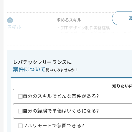
求めるスキル
スキル
・DTPデザイン制作実務経験
・ロゴやパッケージ等のグラフィックデ
歓迎スキル
・PC/SPサイトデザイン制作実務経験
レバテックフリーランスに
スキルに不安がある方へ
案件について
上記に似た経験やスキルをお持ちであれば申
聞いてみませんか？
知りたい
精算条件
有
自分のスキルでどんな案件がある?
精算・お支払い
精算基準時間
140時間〜180時間
自分の経験で単価はいくらになる?
支払いサイト
15日
フルリモートで参画できる?