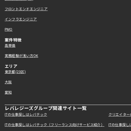
フロントエンドエンジニア
インフラエンジニア
PMO
案件特徴
高単価
実務経験が浅い方OK
エリア
東京都(23区)
大阪
愛知
レバレジーズグループ関連サイト一覧
ITの仕事探しはレバテック
クリエイター
ITの仕事探しはレバテック（フリーランス向けサービス紹介）
ITの仕事探