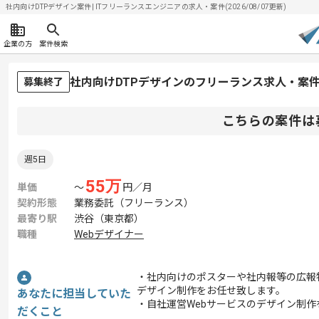
社内向けDTPデザイン案件| ITフリーランスエンジニアの求人・案件(2026/08/07更新)
企業の方
案件検索
社内向けDTPデザインのフリーランス求人・案
募集終了
こちらの案件は
週5日
55
万
単価
〜
円／月
契約形態
業務委託（フリーランス）
最寄り駅
渋谷（東京都）
職種
Webデザイナー
・社内向けのポスターや社内報等の広報
デザイン制作をお任せ致します。
あなたに担当していた
・自社運営Webサービスのデザイン制
だくこと