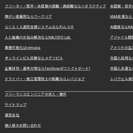
フリーター・既卒・未経験の就職・再就職ならハタラクティブ
未経験・若手
障がい者雇用ならワークリア
M&A支援な
らくらく入退院支援システムならわんコネ
AI面接ならNAL
人と組織のお悩み解決ならNALYSYS Lab.
アジャイル開発なら
業務可視化はremopia
アメリカの生活
オンラインピル診療ならメデリピル
外国人採用ならLe
企業研究・選考対策ならFactBoard(ファクトボード)
外国人派遣なら
ドライバー・施工管理技士の転職ならレバジョブ
レバウェル保
フリーランスエンジニアの求人・案件
サイトマップ
運営会社
個人様のお問い合わせ