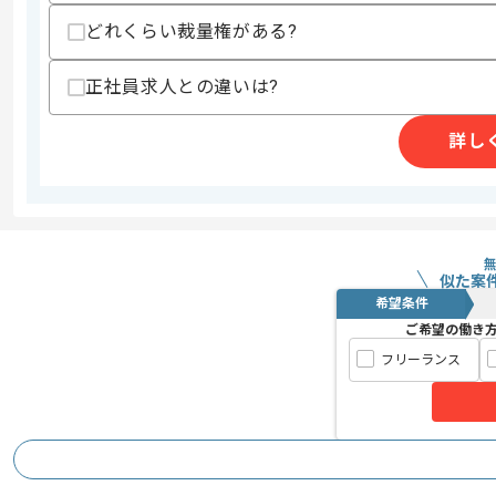
商談回数
1回
どれくらい裁量権がある?
その他募集要項
募集人数
1人
正社員求人との違いは?
作業開始日
2016/09/12
詳し
ゲーム/SNS等、コミュニティサービス
エージェントからのコ
技術力豊富な企業です。
メント
社内の雰囲気も明るく、交流会や勉強会
似た案
新しいアイディアを積極的に取り組む文
希望条件
ご希望の働き
フリーランス
また、スペックの高いPCやディスプレ
ジュースの飲み放題等、働きやすい環境
メンバーと密に対話し、 かなりのスピ
開発を進めていくため、 周りを巻き込