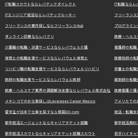
IT転職スカウトならレバテックダイレクト
IT転職なら
ITエンジニア就活ならレバテックルーキー
フリーランス
フリーランスの案件探しならフリーランスHub
プログラミン
オンライン診療ならレバクリ
医療・ヘルス
介護職の転職・派遣サービスならレバウェル介護
看護師の転職
保育士の転職支援サービスならレバウェル保育士
医療技師の転
リハビリ職の転職支援サービスならレバウェルリハビリ
栄養士の転職
医師の転職支援サービスならレバウェル医師
薬剤師の転職
医療・ヘルスケア業界の課題解決支援ならレバウェル株式会社
医療看護介護の
メキシコでのお仕事探しはLeverages Career Mexico
アメリカでのお仕事
留学生が日本で仕事を探すなら帰国GO.com
就活・転職支
新卒就活エージェントならキャリアチケット就職
新卒就活無料
新卒就活スカウトならキャリアチケット就職スカウト
若手ハイキャ