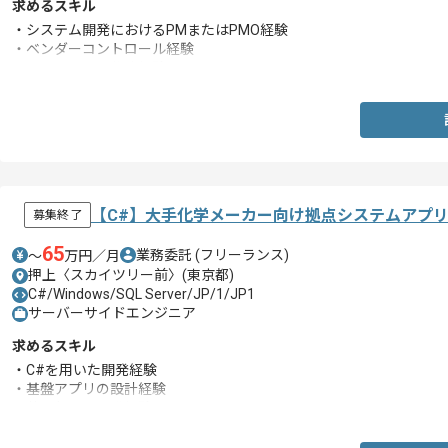
求めるスキル
・システム開発におけるPMまたはPMO経験
・ベンダーコントロール経験
・ドキュメント作成経験
【C#】大手化学メーカー向け拠点システムアプ
募集終了
65
業務委託
(フリーランス)
〜
万円／月
押上〈スカイツリー前〉(東京都)
C#/Windows/SQL Server/JP/1/JP1
サーバーサイドエンジニア
求めるスキル
・C#を用いた開発経験
・基盤アプリの設計経験
・共通部品の開発経験