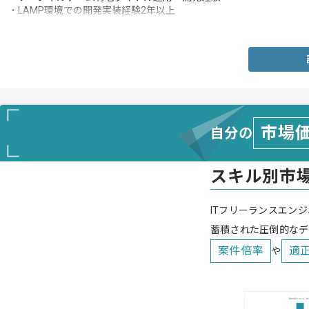
・LAMP環境での開発実装経験2年以上
・環境構築からプログラミング、テストと一通りの実施経験
市場
自分の
スキル別市
ITフリーランスエンジ
蓄積された圧倒的なデ
案件倍率
適
や