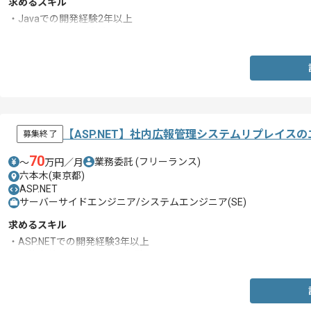
求めるスキル
・Javaでの開発経験2年以上
・実務での開発経験5年以上
【ASP.NET】社内広報管理システムリプレイス
募集終了
70
業務委託
(フリーランス)
〜
万円／月
六本木(東京都)
ASP.NET
サーバーサイドエンジニア/システムエンジニア(SE)
求めるスキル
・ASP.NETでの開発経験3年以上
・要件定義～テストまでの経験