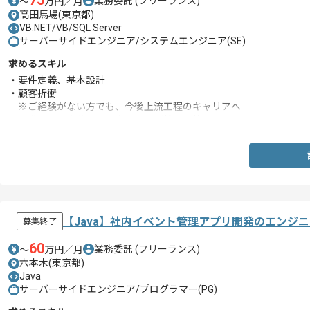
75
業務委託
(フリーランス)
〜
万円／月
高田馬場(東京都)
VB.NET/VB/SQL Server
サーバーサイドエンジニア/システムエンジニア(SE)
求めるスキル
・要件定義、基本設計
・顧客折衝
※ご経験がない方でも、今後上流工程のキャリアへ
進みたい意欲のある方であれば検討可能。
【Java】社内イベント管理アプリ開発のエンジ
募集終了
60
業務委託
(フリーランス)
〜
万円／月
六本木(東京都)
Java
サーバーサイドエンジニア/プログラマー(PG)