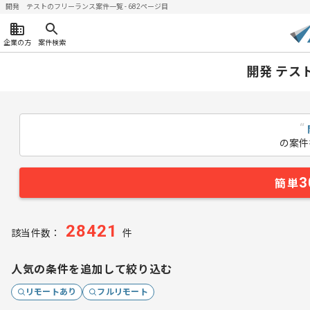
開発 テストのフリーランス案件一覧 - 682ページ目
企業の方
案件検索
開発 テス
“
の案件
3
簡単
28421
該当件数：
件
人気の条件を追加して絞り込む
リモートあり
フルリモート