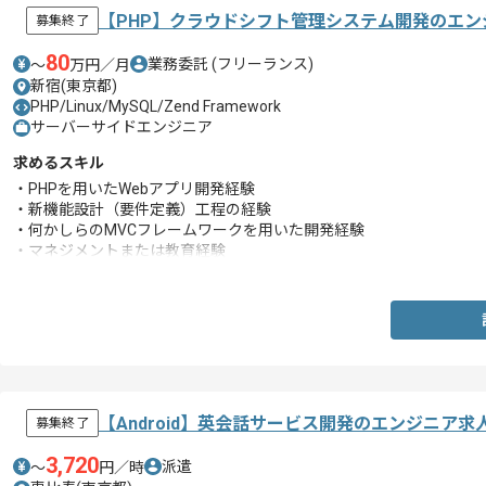
【PHP】クラウドシフト管理システム開発のエン
募集終了
80
業務委託
(フリーランス)
〜
万円／月
新宿(東京都)
PHP/Linux/MySQL/Zend Framework
サーバーサイドエンジニア
求めるスキル
・PHPを用いたWebアプリ開発経験
・新機能設計（要件定義）工程の経験
・何かしらのMVCフレームワークを用いた開発経験
・マネジメントまたは教育経験
・サービスの立ち上げ経験
・システムリニューアルの経験
【Android】英会話サービス開発のエンジニア求
募集終了
3,720
派遣
〜
円／時