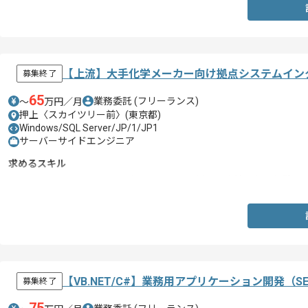
【上流】大手化学メーカー向け拠点システムイン
募集終了
65
業務委託
(フリーランス)
〜
万円／月
押上〈スカイツリー前〉(東京都)
Windows/SQL Server/JP/1/JP1
サーバーサイドエンジニア
求めるスキル
・ASTERIA、DataStageなどのEAIツールを用いた上流工程の経験
【VB.NET/C#】業務用アプリケーション開発（
募集終了