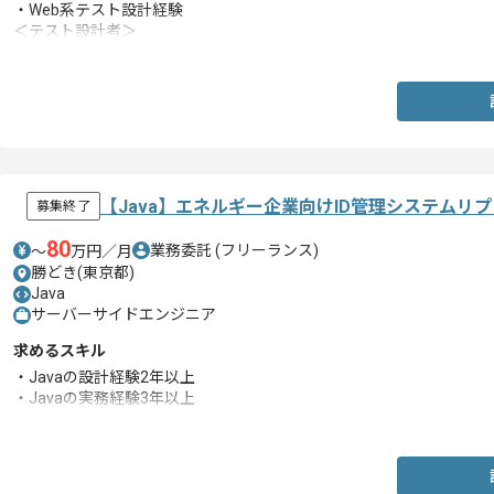
・Web系テスト設計経験
＜テスト設計者＞
・Web系のテスト設計経験
【Java】エネルギー企業向けID管理システムリ
募集終了
80
業務委託
(フリーランス)
〜
万円／月
勝どき(東京都)
Java
サーバーサイドエンジニア
求めるスキル
・Javaの設計経験2年以上
・Javaの実務経験3年以上
・リーダー経験