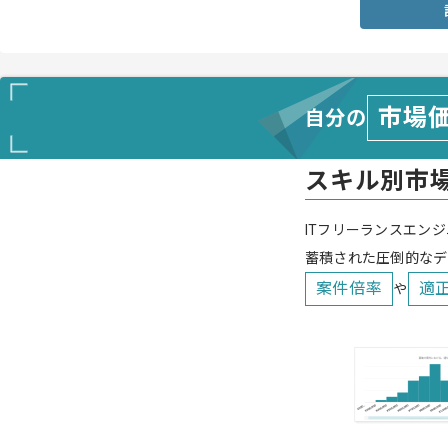
市場
自分の
スキル別市
ITフリーランスエンジ
蓄積された圧倒的なデ
案件倍率
適
や