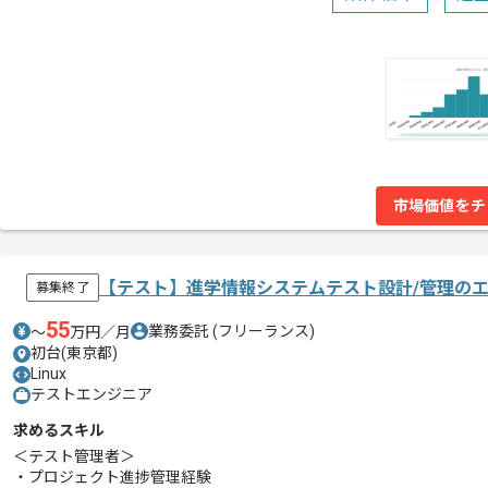
市場価値をチ
【テスト】進学情報システムテスト設計/管理の
募集終了
55
業務委託
(フリーランス)
〜
万円／月
初台(東京都)
Linux
テストエンジニア
求めるスキル
＜テスト管理者＞
・プロジェクト進捗管理経験