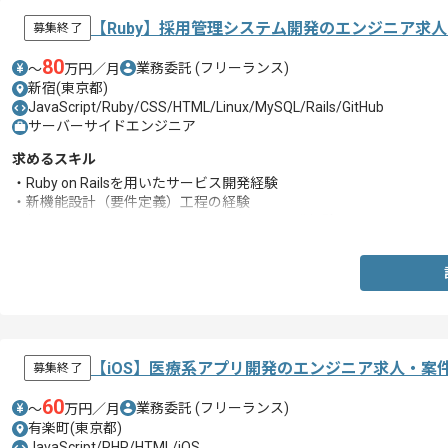
【Ruby】採用管理システム開発のエンジニア求
募集終了
80
業務委託
(フリーランス)
〜
万円／月
新宿(東京都)
JavaScript/Ruby/CSS/HTML/Linux/MySQL/Rails/GitHub
サーバーサイドエンジニア
求めるスキル
・Ruby on Railsを用いたサービス開発経験
・新機能設計（要件定義）工程の経験
・何かしらのMVCフレームワークを用いた開発経験
【iOS】医療系アプリ開発のエンジニア求人・案
募集終了
60
業務委託
(フリーランス)
〜
万円／月
有楽町(東京都)
JavaScript/PHP/HTML/iOS