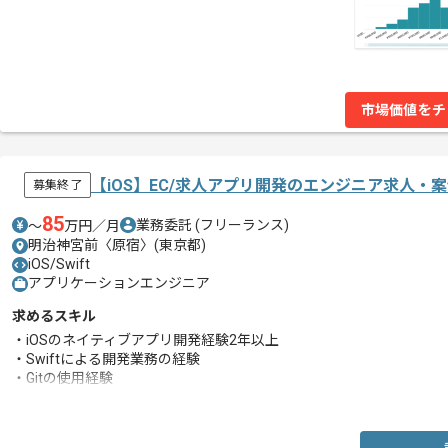
市場価値をチ
【iOS】EC/求人アプリ開発のエンジニア求人・
募集終了
85
業務委託
(フリーランス)
〜
万円／月
明治神宮前〈原宿〉(東京都)
iOS/Swift
アプリケーションエンジニア
求めるスキル
・iOSのネイティブアプリ開発経験2年以上
・Swiftによる開発業務の経験
・Gitの使用経験
・テストコードを書いたことがある方