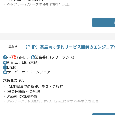
・PHPフレームワークの使用経験1年以上
・LAMP環境での開発経験
【PHP】薬局向け予約サービス開発のエンジニア
募集終了
75
業務委託
(フリーランス)
〜
万円／月
新宿三丁目(東京都)
Linux
サーバーサイドエンジニア
求めるスキル
・LAMP環境での開発、テストの経験
・DBの理論設計の経験
・WebAPIの構築経験
・Webサーバ、RDBMS、KVS、Linuxに関する基本的な知見
・セキュリティに関する基本的な知見
・リーダーの経験