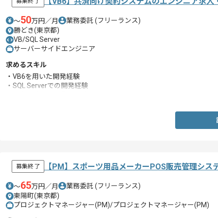
【VB6】共済向け契約システムのエンジニア求人
募集終了
50
業務委託
(フリーランス)
〜
万円／月
勝どき(東京都)
VB/SQL Server
サーバーサイドエンジニア
求めるスキル
・VB6を用いた開発経験
・SQL Serverでの開発経験
・基本設計以降の業務経験
【PM】スポーツ用品メーカーPOS販売管理シス
募集終了
65
業務委託
(フリーランス)
〜
万円／月
東陽町(東京都)
プロジェクトマネージャー(PM)/プロジェクトマネージャー(PM)