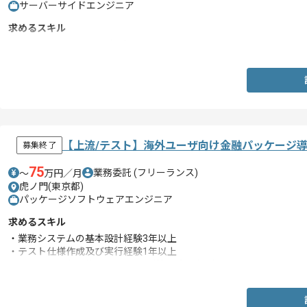
サーバーサイドエンジニア
求めるスキル
・Access VBAでの開発経験
【上流/テスト】海外ユーザ向け金融パッケージ
募集終了
75
業務委託
(フリーランス)
〜
万円／月
虎ノ門(東京都)
パッケージソフトウェアエンジニア
求めるスキル
・業務システムの基本設計経験3年以上
・テスト仕様作成及び実行経験1年以上
・英語を問題なく使用できること(特に読み書き)