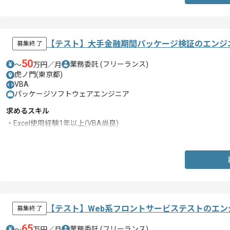
【テスト】大手金融期間パッケージ検証のエンジ
募集終了
50
業務委託
(フリーランス)
〜
万円／月
虎ノ門(東京都)
VBA
パッケージソフトウェアエンジニア
求めるスキル
・Excel使用経験1年以上(VBA尚良)
・テスト経験(数値検証的なものに限らず)
【テスト】Web系フロントサービステストのエン
募集終了
65
業務委託
(フリーランス)
〜
万円／月