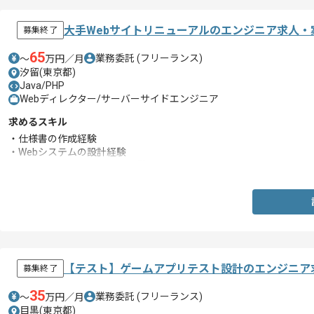
大手Webサイトリニューアルのエンジニア求人・
募集終了
65
業務委託
(フリーランス)
〜
万円／月
汐留(東京都)
Java/PHP
Webディレクター/サーバーサイドエンジニア
求めるスキル
・仕様書の作成経験
・Webシステムの設計経験
・JavaまたはPHPでの開発経験
【テスト】ゲームアプリテスト設計のエンジニア
募集終了
35
業務委託
(フリーランス)
〜
万円／月
目黒(東京都)