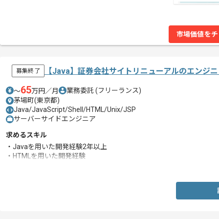
市場価値をチ
【Java】証券会社サイトリニューアルのエンジ
募集終了
65
業務委託
(フリーランス)
〜
万円／月
茅場町(東京都)
Java/JavaScript/Shell/HTML/Unix/JSP
サーバーサイドエンジニア
求めるスキル
・Javaを用いた開発経験2年以上
・HTMLを用いた開発経験
・JSPを用いた開発経験