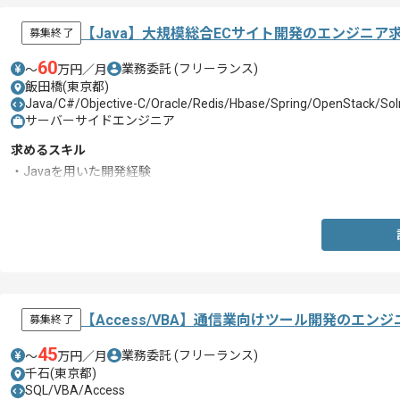
【Java】大規模総合ECサイト開発のエンジニア
募集終了
60
業務委託
(フリーランス)
〜
万円／月
飯田橋(東京都)
Java/C#/Objective-C/Oracle/Redis/Hbase/Spring/OpenStack/Sol
サーバーサイドエンジニア
求めるスキル
・Javaを用いた開発経験
・エンジニア経験5年以上
【Access/VBA】通信業向けツール開発のエン
募集終了
45
業務委託
(フリーランス)
〜
万円／月
千石(東京都)
SQL/VBA/Access