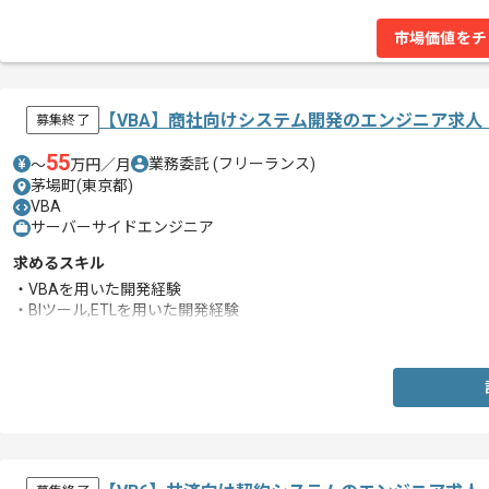
市場価値をチ
【VBA】商社向けシステム開発のエンジニア求人
募集終了
55
業務委託
(フリーランス)
〜
万円／月
茅場町(東京都)
VBA
サーバーサイドエンジニア
求めるスキル
・VBAを用いた開発経験
・BIツール,ETLを用いた開発経験
・基本設計以降の業務経験