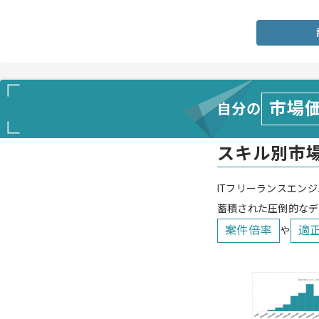
・PM業務においてPowerPoint,Excelを問題なく使用できること
・会議でのファシリテーション経験
市場
自分の
スキル別市
ITフリーランスエンジ
蓄積された圧倒的なデ
案件倍率
適
や