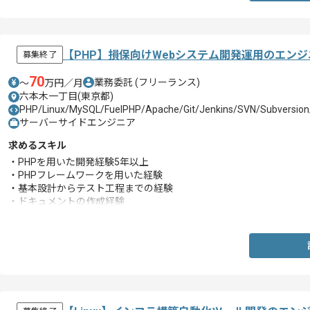
【PHP】損保向けWebシステム開発運用のエン
募集終了
70
業務委託
(フリーランス)
〜
万円／月
六本木一丁目(東京都)
PHP/Linux/MySQL/FuelPHP/Apache/Git/Jenkins/SVN/Subversio
サーバーサイドエンジニア
求めるスキル
・PHPを用いた開発経験5年以上
・PHPフレームワークを用いた経験
・基本設計からテスト工程までの経験
・ドキュメントの作成経験
・テストの自動化を行った経験
・テストコードの作成経験