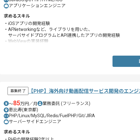
アプリケーションエンジニア
求めるスキル
・iOSアプリの開発経験
・AFNetworkingなど、ライブラリを用いた、
サーバサイドプログラムとAPI連携したアプリの開発経験
・WebViewの実装経験
・storyboardやxibを用いた画面開発の経験
・非エンジニアと折衝し開発を行った経験
【PHP】海外向け動画配信サービス開発のエンジ
募集終了
85
業務委託
(フリーランス)
〜
万円／月
恵比寿(東京都)
PHP/Linux/MySQL/Redis/FuelPHP/Git/JIRA
サーバーサイドエンジニア
求めるスキル
・PHPの開発経験2年以上