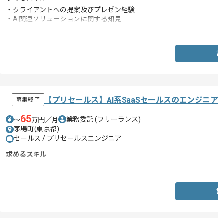
・クライアントへの提案及びプレゼン経験
・AI関連ソリューションに関する知見
・SaaS製品の導入またはプリセールス経験
【プリセールス】AI系SaaSセールスのエンジニ
募集終了
65
業務委託
(フリーランス)
〜
万円／月
茅場町(東京都)
セールス / プリセールスエンジニア
求めるスキル
・プリセールス経験