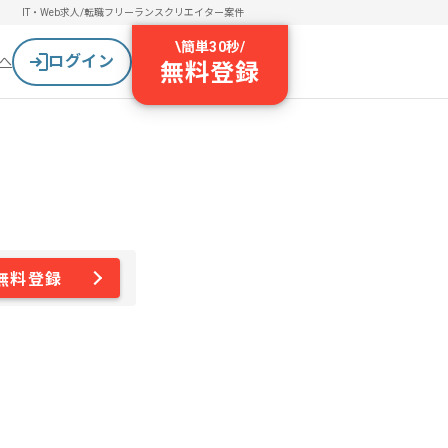
IT・Web求人/転職
フリーランスクリエイター案件
\
簡単30秒
/
ログイン
へ
無料登録
無料登録