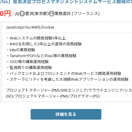
E/Go】意思決定プロセスマネジメントシステムサービス開発
00円
豊洲(東京都)
業務委託
(フリーランス)
／月
JavaScript/Go/AWS/Docker
・Webシステムの開発経験5年以上
・AWSを利用した3年以上の運用の実務経験
・k8sの業務経験
・TerraformやCFnなどのIaC等の業務経験
・CICD等の構築運用経験
・監視周りの構築運用経験
・バックエンドおよびフロントエンドのWebサービス開発運用経験
・スケーラビリティを考慮した大規模Webアプリケーションの運用経験
プロジェクトマネージャー(PM)/SREエンジニア/クラウドエンジニア/シ
(SE)/プロジェクトマネージャー(PM)/プログラマー(PG)
詳細を見る