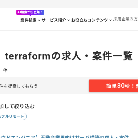
AI検索が新登場！
採用企業の方
案件検索
サービス紹介
お役立ちコンテンツ
terraformの求人・案件一覧
5
件
30
簡単
秒！
件を提案してもらう
加して絞り込む
フルリモート
ラウドエンジニア】不動産業界向けサーバ構築の求人・案件