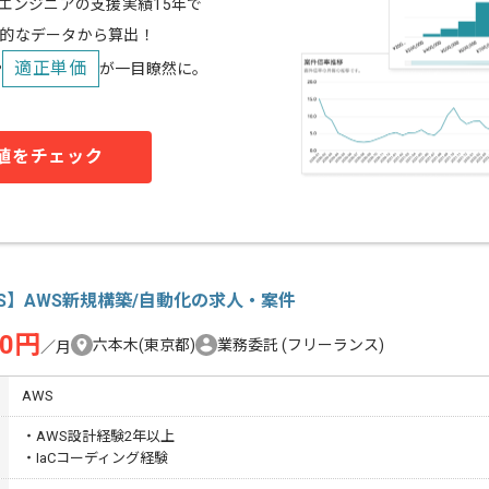
スエンジニアの支援実績15年で
的なデータから算出！
適正単価
や
が一目瞭然に。
値をチェック
S】AWS新規構築/自動化の求人・案件
00円
六本木(東京都)
業務委託
(フリーランス)
／月
AWS
・AWS設計経験2年以上
・IaCコーディング経験