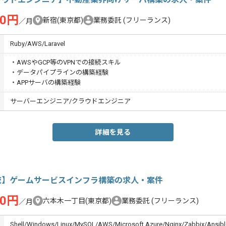
00円
新宿(東京都)
業務委託
(フリーランス)
／月
Ruby/AWS/Laravel
・AWSやGCP等のVPNでの接続スキル
・データパイプラインの構築経験
・APPサーバの構築経験
サーバーエンジニア/クラウドエンジニア
詳細を見る
流】ゲームサービスインフラ構築の求人・案件
00円
六本木一丁目(東京都)
業務委託
(フリーランス)
／月
Shell/Windows/Linux/MySQL/AWS/Microsoft Azure/Nginx/Zabbix/Ansib