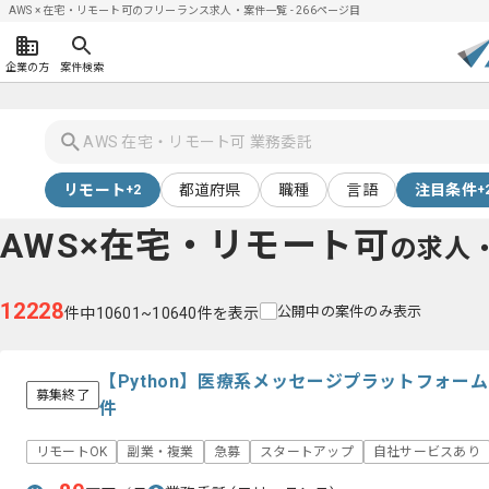
AWS × 在宅・リモート可のフリーランス求人・案件一覧 - 266ページ目
企業の方
案件検索
リモート
都道府県
職種
言語
注目条件
+2
+
AWS×在宅・リモート可
の求人
12228
公開中の案件のみ表示
件中10601~10640件を表示
【Python】医療系メッセージプラットフォー
募集終了
件
リモートOK
副業・複業
急募
スタートアップ
自社サービスあり