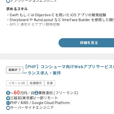
アプリケーションエンジニア
求めるスキル
・Swift もしくは Objective-C を用いた iOS アプリの開発経験
・Storyboard や AutoLayout など Interface Builder を使用し
・API と通信するアプリ開発経験
・Git を使った Pull Request ベースの開発経験
詳細を見る
【PHP】コンシューマ向けWebアプリサービ
募集終了
ーランス求人・案件
リモートOK
長期案件
急募
60
業務委託
(フリーランス)
〜
万円／月
三越前(東京都)/一部リモート
PHP / AWS / Google Cloud Platform
サーバーサイドエンジニア