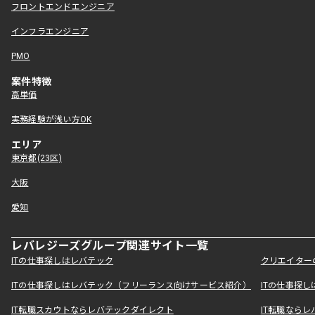
フロントエンドエンジニア
インフラエンジニア
PMO
案件特徴
高単価
実務経験が浅い方OK
エリア
東京都(23区)
大阪
愛知
レバレジーズグループ関連サイト一覧
ITの仕事探しはレバテック
クリエイター
ITの仕事探しはレバテック（フリーランス向けサービス紹介）
ITの仕事探
IT転職スカウトならレバテックダイレクト
IT転職なら