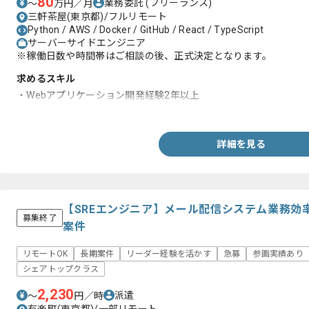
80
業務委託
(フリーランス)
〜
万円／月
三軒茶屋(東京都)/フルリモート
Python / AWS / Docker / GitHub / React / TypeScript
サーバーサイドエンジニア
※稼働日数や時間帯はご相談の後、正式決定となります。
求めるスキル
・Webアプリケーション開発経験2年以上
・Pythonでの開発経験
詳細を見る
【SREエンジニア】メール配信システム業務効
募集終了
案件
リモートOK
長期案件
リーダー経験を活かす
急募
参画実績あり
シェアトップクラス
2,230
派遣
〜
円／時