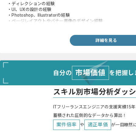
・ディレクションの経験
・UI、UXの設計の経験
・Photoshop、Illustratorの経験
・ページレイアウトやバナー画像のデザイン経験
・コーディングの経験
詳細を見る
市場価値
自分の
を把握し
スキル別市場分析ダッ
ITフリーランスエンジニアの支援実績15年
蓄積された圧倒的なデータから算出！
案件倍率
適正単価
や
が一目瞭然