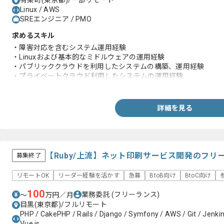
有楽町(東京都)/一部リモート
Linux / AWS
SREエンジニア / PMO
求めるスキル
・障害対応を含むシステム運用経験
・Linuxおよび基本的なミドルウェアの運用経験
・パブリッククラウドを利用したシステムの構築、運用経験
・プライベートクラウド利用したシステムの運用経験
・CI/CD（ツール、構成管理ツールの利用経験
・24時間稼働のSaaSサービス保守、運用経験
・BtoB向けWebサービス保守、運用経験
詳細を見る
・ネットワーク(TCP/IP)の知識
・クラウドサービス(AWS)の知識
【Ruby/上流】ネット印刷サービス開発のフリ
募集終了
リモートOK
リーダー経験を活かす
急募
BtoB向け
BtoC向け
100
業務委託
(フリーランス)
〜
万円／月
目黒(東京都)/フルリモート
PHP / CakePHP / Rails / Django / Symfony / AWS / Git / Jenkins
Vue.js