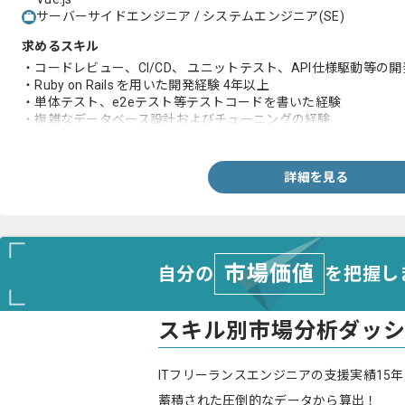
サーバーサイドエンジニア / システムエンジニア(SE)
求めるスキル
・コードレビュー、CI/CD、 ユニットテスト、API仕様駆動等の
・Ruby on Rails を用いた開発経験 4年以上
・単体テスト、e2eテスト等テストコードを書いた経験
・複雑なデータベース設計およびチューニングの経験
・Gitを利用したチーム開発経験
・チーム開発におけるリーダー経験及びレビューワー経験
詳細を見る
市場価値
自分の
を把握し
スキル別市場分析ダッ
ITフリーランスエンジニアの支援実績15年
蓄積された圧倒的なデータから算出！