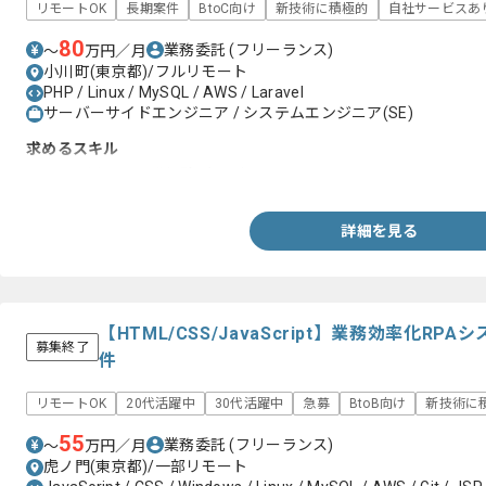
リモートOK
長期案件
BtoC向け
新技術に積極的
自社サービスあ
80
業務委託
(フリーランス)
〜
万円／月
小川町(東京都)/フルリモート
PHP / Linux / MySQL / AWS / Laravel
サーバーサイドエンジニア / システムエンジニア(SE)
求めるスキル
・PHPを用いた開発経験2年以上
詳細を見る
【HTML/CSS/JavaScript】業務効率化R
募集終了
件
リモートOK
20代活躍中
30代活躍中
急募
BtoB向け
新技術に
55
業務委託
(フリーランス)
〜
万円／月
虎ノ門(東京都)/一部リモート