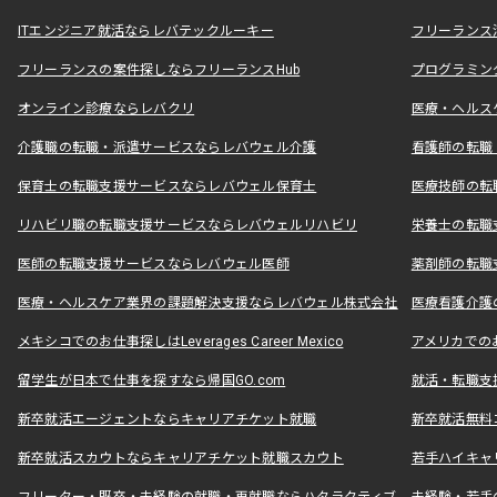
ITエンジニア就活ならレバテックルーキー
フリーランス
フリーランスの案件探しならフリーランスHub
プログラミン
オンライン診療ならレバクリ
医療・ヘルス
介護職の転職・派遣サービスならレバウェル介護
看護師の転職
保育士の転職支援サービスならレバウェル保育士
医療技師の転
リハビリ職の転職支援サービスならレバウェルリハビリ
栄養士の転職
医師の転職支援サービスならレバウェル医師
薬剤師の転職
医療・ヘルスケア業界の課題解決支援ならレバウェル株式会社
医療看護介護の
メキシコでのお仕事探しはLeverages Career Mexico
アメリカでのお仕事
留学生が日本で仕事を探すなら帰国GO.com
就活・転職支
新卒就活エージェントならキャリアチケット就職
新卒就活無料
新卒就活スカウトならキャリアチケット就職スカウト
若手ハイキャ