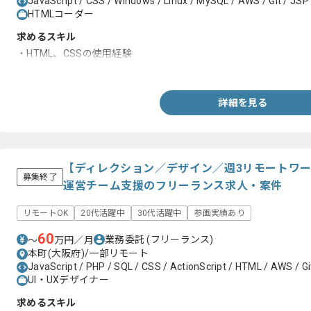
JavaScript / CSS / Windows / Linux / MySQL / AWS / Git / JSP
HTMLコーダー
求めるスキル
・HTML、CSSの使用経験
・JavaScriptを用いた開発経験1年以上
詳細を見る
【ディレクション／デザイン／週3リモートワー
募集終了
運営チーム支援のフリーランス求人・案件
リモートOK
20代活躍中
30代活躍中
参画実績あり
60
業務委託
(フリーランス)
〜
万円／月
本町(大阪府)/一部リモート
JavaScript / PHP / SQL / CSS / ActionScript / HTML / AWS / Gi
UI・UXデザイナー
求めるスキル