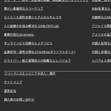
フリーター・既卒・未経験の就職・再就職ならハタラクティブ
未経験・若手
障がい者雇用ならワークリア
M&A支援な
らくらく入退院支援システムならわんコネ
AI面接ならNAL
人と組織のお悩み解決ならNALYSYS Lab.
アジャイル開発なら
業務可視化はremopia
アメリカの生活
オンラインピル診療ならメデリピル
外国人採用ならLe
企業研究・選考対策ならFactBoard(ファクトボード)
外国人派遣なら
ドライバー・施工管理技士の転職ならレバジョブ
レバウェル保
フリーランスエンジニアの求人・案件
サイトマップ
運営会社
個人様のお問い合わせ