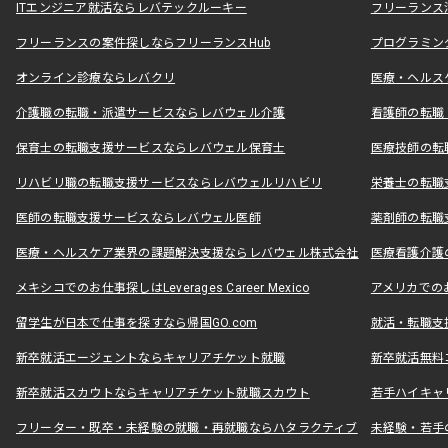
ITエンジニア就活ならレバテックルーキー
フリーランス
フリーランスの案件探しならフリーランスHub
プログラミン
オンライン診療ならレバクリ
医療・ヘルス
介護職の転職・派遣サービスならレバウェル介護
看護師の転職
保育士の転職支援サービスならレバウェル保育士
医療技師の転
リハビリ職の転職支援サービスならレバウェルリハビリ
栄養士の転職
医師の転職支援サービスならレバウェル医師
薬剤師の転職
医療・ヘルスケア業界の課題解決支援ならレバウェル株式会社
医療看護介護の
メキシコでのお仕事探しはLeverages Career Mexico
アメリカでのお仕事
留学生が日本で仕事を探すなら帰国GO.com
就活・転職支
新卒就活エージェントならキャリアチケット就職
新卒就活無料
新卒就活スカウトならキャリアチケット就職スカウト
若手ハイキャ
フリーター・既卒・未経験の就職・再就職ならハタラクティブ
未経験・若手