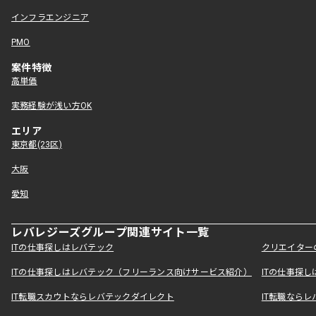
インフラエンジニア
PMO
案件特徴
高単価
実務経験が浅い方OK
エリア
東京都(23区)
大阪
愛知
レバレジーズグループ関連サイト一覧
ITの仕事探しはレバテック
クリエイター
ITの仕事探しはレバテック（フリーランス向けサービス紹介）
ITの仕事探
IT転職スカウトならレバテックダイレクト
IT転職なら