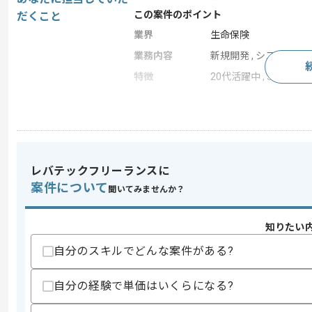
この案件のポイント
だくこと
業界
生命保険
業務内容
新規開発 , システム開発
特徴
20代活躍中 , 30代活躍
求めるスキル
スキル
・COBOL、PL/1のいすれかを用いたI
・生保基幹系業務システム開発経験3年
レバテックフリーランスに
歓迎スキル
案件について
聞いてみませんか？
・料金収納の経験
・SCRUMシステム経験
知りたい
スキルに不安がある方へ
自分のスキルでどんな案件がある?
上記に似た経験やスキルをお持ちであれば申
自分の経験で単価はいくらになる?