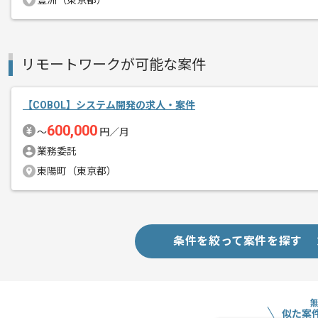
豊洲（東京都）
リモートワークが可能な案件
【COBOL】システム開発の求人・案件
600,000
〜
円／月
業務委託
東陽町（東京都）
条件を絞って案件を探す
似た案