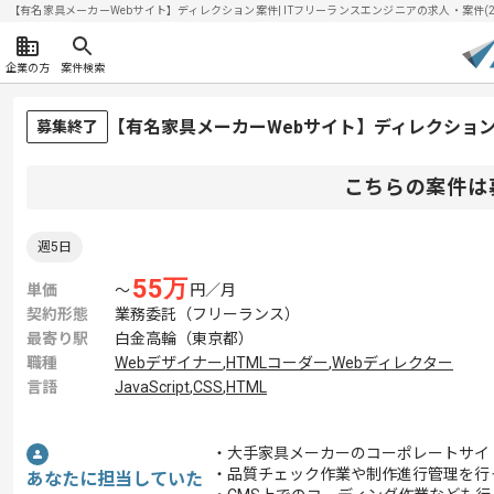
【有名家具メーカーWebサイト】ディレクション案件| ITフリーランスエンジニアの求人・案件(202
企業の方
案件検索
【有名家具メーカーWebサイト】ディレクショ
募集終了
こちらの案件は
週5日
55
万
単価
〜
円／月
契約形態
業務委託（フリーランス）
最寄り駅
白金高輪（東京都）
職種
Webデザイナー
,
HTMLコーダー
,
Webディレクター
言語
JavaScript
,
CSS
,
HTML
・大手家具メーカーのコーポレートサイ
・品質チェック作業や制作進行管理を行
あなたに担当していた