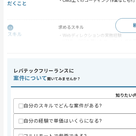
・CMS上でのコーディング作業なども行
だくこと
求めるスキル
スキル
・Webディレクションの実務経験
・HTML、CSSを用いたコーディングの
歓迎スキル
・CMSを用いたサイト運用、制作に携
・JavaScriptを用いた実装経験
レバテックフリーランスに
スキルに不安がある方へ
案件について
聞いてみませんか？
上記に似た経験やスキルをお持ちであれば申
知りたい
自分のスキルでどんな案件がある?
精算条件
有
精算・お支払い
精算基準時間
140時間〜200時間
自分の経験で単価はいくらになる?
支払いサイト
15日