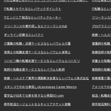
ITの仕事探しはレバテック（フリーランス向けサービス紹介）
ITの仕事探
IT転職スカウトならレバテックダイレクト
IT転職なら
ITエンジニア就活ならレバテックルーキー
フリーランス
フリーランスの案件探しならフリーランスHub
プログラミン
オンライン診療ならレバクリ
医療・ヘルス
介護職の転職・派遣サービスならレバウェル介護
看護師の転職
保育士の転職支援サービスならレバウェル保育士
医療技師の転
リハビリ職の転職支援サービスならレバウェルリハビリ
栄養士の転職
医師の転職支援サービスならレバウェル医師
薬剤師の転職
医療・ヘルスケア業界の課題解決支援ならレバウェル株式会社
医療看護介護の
メキシコでのお仕事探しはLeverages Career Mexico
アメリカでのお仕事
留学生が日本で仕事を探すなら帰国GO.com
就活・転職支
新卒就活エージェントならキャリアチケット就職
新卒就活無料