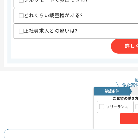
フルリモートで参画できる?
どれくらい裁量権がある?
商談回数
1回
その他募集要項
募集人数
1人
正社員求人との違いは?
作業開始日
2016/12/21
詳し
世界的に有名な大手家具メーカーの
エージェントからのコ
コーポレートサイトの運用に携わって頂
メント
似た案
品質チェック、制作進行管理などのディ
希望条件
サイト運用におけるコーディング作業も
ご希望の働き
フリーランス
多くの人の目に触れるWebサイトに携わ
非常にやりがいのある現場です。