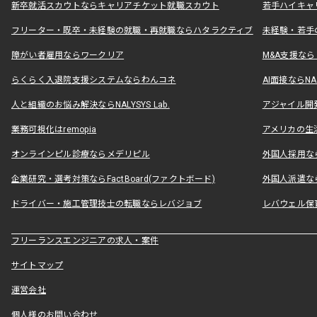
新卒就活スカウトならキャリアチケット就職スカウト
若手ハイキャ
フリーター・既卒・未経験の就職・再就職ならハタラクティブ
未経験・若手
障がい者雇用ならワークリア
M&A支援な
らくらく入退院支援システムならわんコネ
AI面接ならNAL
人と組織のお悩み解決ならNALYSYS Lab.
アジャイル開発なら
業務可視化はremopia
アメリカの生活
オンラインピル診療ならメデリピル
外国人採用ならLe
企業研究・選考対策ならFactBoard(ファクトボード)
外国人派遣なら
ドライバー・施工管理技士の転職ならレバジョブ
レバウェル保
フリーランスエンジニアの求人・案件
サイトマップ
運営会社
個人様のお問い合わせ