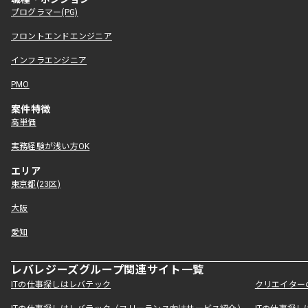
プログラマー(PG)
フロントエンドエンジニア
インフラエンジニア
PMO
案件特徴
高単価
実務経験が浅い方OK
エリア
東京都(23区)
大阪
愛知
レバレジーズグループ関連サイト一覧
ITの仕事探しはレバテック
クリエイター