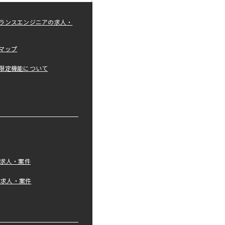
ランスエンジニアの求人・
マップ
限定機能について
の求人・案件
tの求人・案件