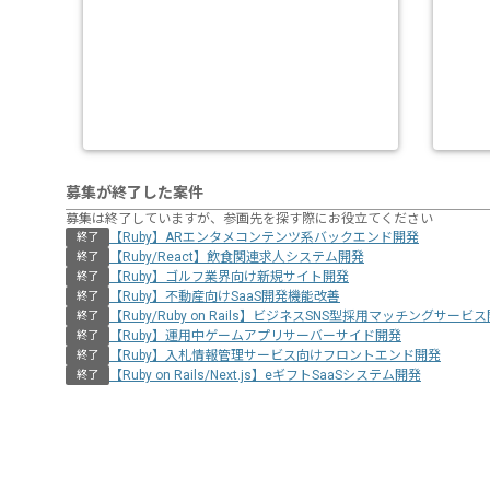
募集が終了した案件
募集は終了していますが、参画先を探す際にお役立てください
【Ruby】ARエンタメコンテンツ系バックエンド開発
終了
【Ruby/React】飲食関連求人システム開発
終了
【Ruby】ゴルフ業界向け新規サイト開発
終了
【Ruby】不動産向けSaaS開発機能改善
終了
【Ruby/Ruby on Rails】ビジネスSNS型採用マッチングサービ
終了
【Ruby】運用中ゲームアプリサーバーサイド開発
終了
【Ruby】入札情報管理サービス向けフロントエンド開発
終了
【Ruby on Rails/Next.js】eギフトSaaSシステム開発
終了