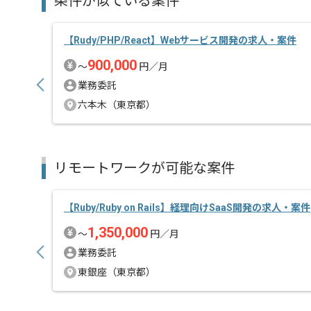
条件が似ている案件
スキルアップされたい方、長期的に参画されたい方に
オススメの案件です。
【Rudy/PHP/React】Webサービス開発の求人・案件
全国各地よりリモートにてご参画いただけます。
900,000
〜
円／月
業務委託
六本木（東京都）
リモートワークが可能な案件
【Ruby/Ruby on Rails】経理向けSaaS開発の求人・案件
1,350,000
〜
円／月
業務委託
東銀座（東京都）