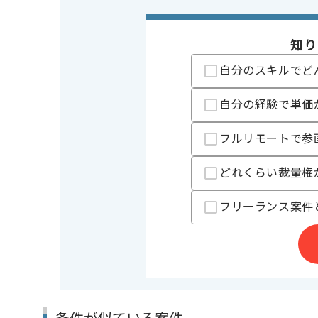
業界
ビッグデ
この案件のポイント
知り
業務内容
新規開発 ,
担当領域/システム
スマート
自分のスキルでど
特徴
20代活躍中
い
自分の経験で単価
精算条件
有
精算・お支払い
フルリモートで参
精算基準時間
140時間
どれくらい裁量権
支払いサイト
15日
フリーランス案件
担当者より
ベンチャーキャピタルから大型の出資を受け、
大変勢いのある会社です。
新しいアイディアや技術を積極的に導入し、
経験豊富なエンジニアと成長が出来る環境でございま