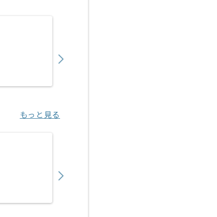
【PHP】医療法人向けSaaS開発の求人・案件
750,000
〜
円／月
業務委託
東京（東京都）
もっと見る
【Ruby】物流マッチングサービス開発の求人
950,000
〜
円／月
業務委託
八丁堀（東京都）