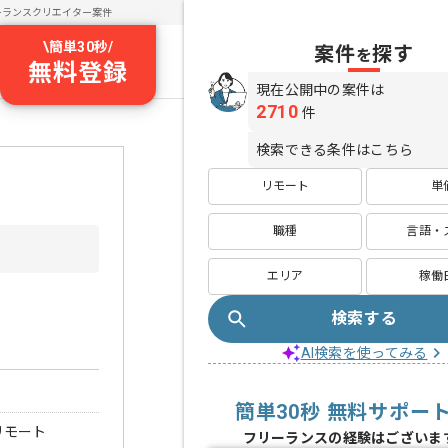
ーランスクリエイター案件
\
簡単30秒
/
案件
探す
を
無料登録
現在公開中の案件は
2710
件
検索できる条件はこちら
リモート
単
職種
言語・
エリア
稼働
検索する
AI検索を使ってみる
簡単30秒 無料サポー
リモート
フリーランスの経験はございま