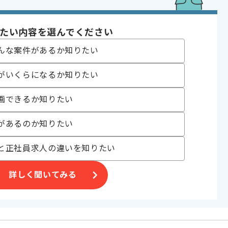
ータ
たい内容を選んでください
 追加開発 , アプリ開発 , サーバ構築
フォンアプリ
んな案件があるか知りたい
 , 30代活躍中 , 長期プロジェクト , 急募 , BtoC向け , 自社サービスあり
がいくらになるか知りたい
画できるか知りたい
〜180時間
があるのか知りたい
と正社員求人の違いを知りたい
詳しく聞いてみる
す。