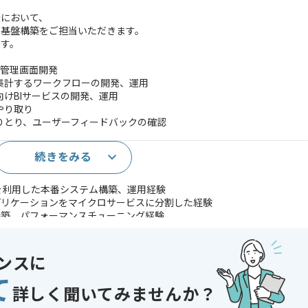
発において、
基盤構築をご担当いただきます。
ます。
、管理画面開発
集計するワークフローの開発、運用
けBIサービスの開発、運用
やり取り
りとり、ユーザーフィードバックの確認
続きをみる
経験
Pを利用した本番システム構築、運用経験
プリケーションをマイクロサービスに分割した経験
Lの構築、パフォーマンスチューニング経験
立ち上げ経験
であれば申し込み可能なケースもございます！まずはお気軽にご相談ください！
ンスに
て
詳しく聞いてみませんか？