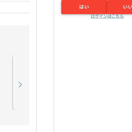
はい
い
ログインはこちら
【PHP】医療法人向け
SaaS開発の求人・案件
750,000
〜
円／月
業務委託
東京（東京都）