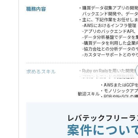
・購買データ収集アプリの開
職務内容
バックエンド開発や、データ
・主に、下記作業をお任せし
-AWSにおけるインフラ管理
-アプリのバックエンドAPI
-データ分析基盤でデータを
-購買データを利用した企業向
-協力会社との分析データの
-カスタマーサポートとのや
・Ruby on Railsを用いた開発
求めるスキル
・フロントエンドの開発経験
・AWSまたはGC
・モノリシックア
歓迎スキル
・RDBやNoSQ
・新規サービスの
※上記に似た経験やスキルをお持ち
レバテックフリーラ
案件につい
フレームワーク
Rails
この案件で扱う技術
クラウド
AWS