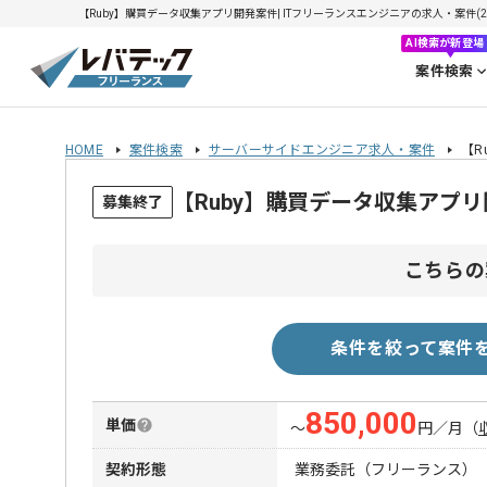
【Ruby】購買データ収集アプリ開発案件| ITフリーランスエンジニアの求人・案件(202
AI検索が新登場
案件検索
HOME
案件検索
サーバーサイドエンジニア求人・案件
【R
【Ruby】購買データ収集アプ
募集終了
こちらの
条件を絞って案件
850,000
単価
〜
円／月
（
契約形態
業務委託（フリーランス）