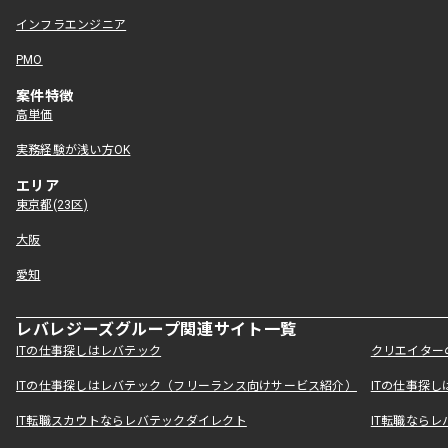
インフラエンジニア
PMO
案件特徴
高単価
実務経験が浅い方OK
エリア
東京都(23区)
大阪
愛知
レバレジーズグループ関連サイト一覧
ITの仕事探しはレバテック
クリエイター
ITの仕事探しはレバテック（フリーランス向けサービス紹介）
ITの仕事探
IT転職スカウトならレバテックダイレクト
IT転職なら