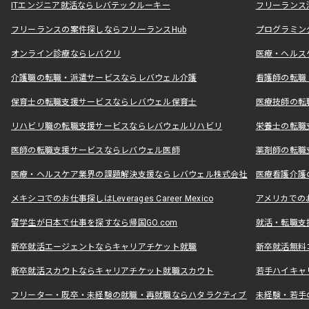
ITエンジニア就活ならレバテックルーキー
フリーランス
フリーランスの案件探しならフリーランスHub
プログラミン
オンライン診療ならレバクリ
医療・ヘルス
介護職の転職・派遣サービスならレバウェル介護
看護師の転職
保育士の転職支援サービスならレバウェル保育士
医療技師の転
リハビリ職の転職支援サービスならレバウェルリハビリ
栄養士の転職
医師の転職支援サービスならレバウェル医師
薬剤師の転職
医療・ヘルスケア業界の課題解決支援ならレバウェル株式会社
医療看護介護の
メキシコでのお仕事探しはLeverages Career Mexico
アメリカでのお仕事
留学生が日本で仕事を探すなら帰国GO.com
就活・転職支
新卒就活エージェントならキャリアチケット就職
新卒就活無料
新卒就活スカウトならキャリアチケット就職スカウト
若手ハイキャ
フリーター・既卒・未経験の就職・再就職ならハタラクティブ
未経験・若手