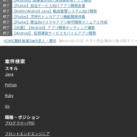
【Android】医療業界向け決済端末用アプリ開発
終了
【Flutter】自社サービス向けアプリ開発支援
終了
【Kotlin/Android Java】輸送管理システム向け開発
終了
【Flutter】次世代トレカアプリ機能開発改善
終了
【Flutter】商社向けスマホアプリ保守開発マニュアル作成
終了
【派遣】【Android】アプリ開発キッティング構築
終了
【Android】 仮想通貨サービスモバイルアプリ開発
終了
HOME
案件検索
Swift求人・案件
【Android/iOS】大手小売企業向け複合型モ
案件検索
スキル
Java
Python
Ruby
Go
職種・ポジション
プログラマー(PG)
フロントエンドエンジニア