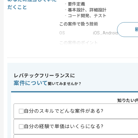
‐要件定義
だくこと
‐基本設計、詳細設計
‐コード開発、テスト
この案件で扱う技術
OS
iOS , Android
この案件のポイント
業界
通信
業務内容
新規開発 , アプリ開発 , 
特徴
20代活躍中 , 30代活躍
レバテックフリーランスに
案件について
聞いてみませんか？
求めるスキル
知りたい
スキル
・SwiftやKotlin、Javaを用いたモバ
・Webサービスの設計開発経験3年以上
自分のスキルでどんな案件がある?
・サーバーサイド開発経験
・3名以上のチーム開発経験
・コードレビュー、設計レビューの経験
自分の経験で単価はいくらになる?
・事業会社におけるサービス開発経験
・方式設計、基本設計の経験