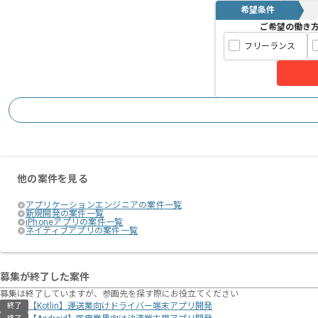
希望条件
ご希望の働き
フリーランス
他の案件を見る
アプリケーションエンジニアの案件一覧
新規開発の案件一覧
iPhoneアプリの案件一覧
ネイティブアプリの案件一覧
募集が終了した案件
募集は終了していますが、参画先を探す際にお役立てください
【Kotlin】運送業向けドライバー端末アプリ開発
終了