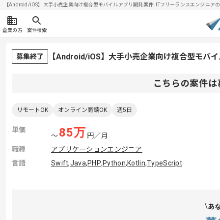
【Android/iOS】大手小売企業向け複合型モバイルアプリ開発案件| ITフリーランスエンジニアの求人
企業の方
案件検索
【Android/iOS】大手小売企業向け複合型
募集終了
こちらの案件は
リモートOK
オンライン商談OK
週5日
単価
85
万
〜
円／月
職種
アプリケーションエンジニア
言語
Swift
,
Java
,
PHP
,
Python
,
Kotlin
,
TypeScript
あ