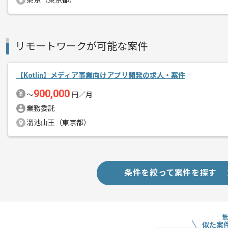
東京（東京都）
商談回数
1回
その他募集要項
募集人数
1人
リモートワークが可能な案件
作業開始日
2023/08/28
【Kotlin】メディア事業向けアプリ開発の求人・案件
大手小売企業のグループ会社でグループ
900,000
〜
円／月
エージェントからのコ
従業員向けのシステム開発を行っている
業務委託
メント
溜池山王（東京都）
基本的にはフルリモートでの作業を見込
モバイルアプリの開発経験を活かしたい
条件を絞って案件を探す
おすすめの案件となっております。
似た案