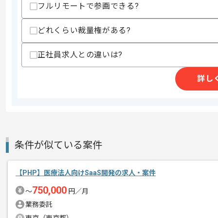
フルリモートで参画できる?
・アジャイル開発の知見
歓迎スキル
どれくらい裁量権がある?
・Azure DevOpsの経験
・NewRelicを用いたAlertチェックと
正社員求人との違いは?
・CI/CD環境の構築経験
・UIのテスト自動化経験
・クロスコンパイル可能なフレームワー
詳し
・Android、iOSの知見
・AppleStoreやGoogleStorre等の
スキルに不安がある方へ
上記に似た経験やスキルをお持ちであれば申
条件が似ている案件
精算条件
有
【PHP】医療法人向けSaaS開発の求人・案件
精算・お支払い
精算基準時間
140時間〜180時間
750,000
〜
円／月
支払いサイト
15日
業務委託