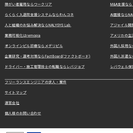
障がい者雇用ならワークリア
M&A支援な
らくらく入退院支援システムならわんコネ
AI面接ならNAL
人と組織のお悩み解決ならNALYSYS Lab.
アジャイル開発なら
業務可視化はremopia
アメリカの生活
オンラインピル診療ならメデリピル
外国人採用ならLe
企業研究・選考対策ならFactBoard(ファクトボード)
外国人派遣なら
ドライバー・施工管理技士の転職ならレバジョブ
レバウェル保
フリーランスエンジニアの求人・案件
サイトマップ
運営会社
個人様のお問い合わせ