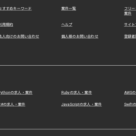
おすすめキーワード
案件一覧
フリー
案件
利用規約
ヘルプ
サイト
法人向けのお問い合わせ
個人様のお問い合わせ
登録者
Pythonの求人・案件
Rubyの求人・案件
AWS
C#の求人・案件
JavaScriptの求人・案件
Swif