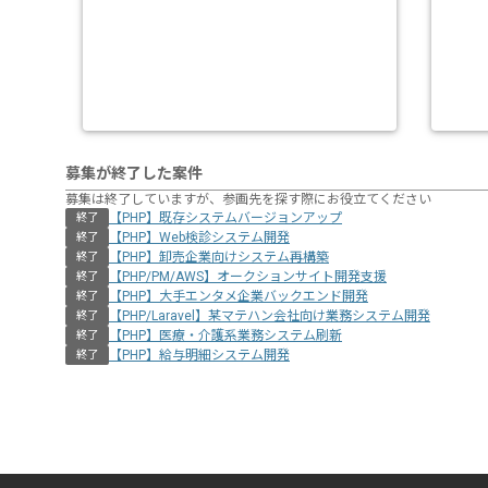
募集が終了した案件
募集は終了していますが、参画先を探す際にお役立てください
【PHP】既存システムバージョンアップ
終了
【PHP】Web検診システム開発
終了
【PHP】卸売企業向けシステム再構築
終了
【PHP/PM/AWS】オークションサイト開発支援
終了
【PHP】大手エンタメ企業バックエンド開発
終了
【PHP/Laravel】某マテハン会社向け業務システム開発
終了
【PHP】医療・介護系業務システム刷新
終了
【PHP】給与明細システム開発
終了