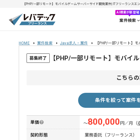
【PHP/一部リモート】モバイルゲームサーバーサイド開発案件| ITフリーランスエンジニ
AI検索が新登場
案件検索
HOME
案件検索
Java求人・案件
【PHP/一部リモート】
【PHP/一部リモート】モバイ
募集終了
こちらの
条件を絞って案件
800,000
単価
〜
円／月
（
契約形態
業務委託（フリーランス）