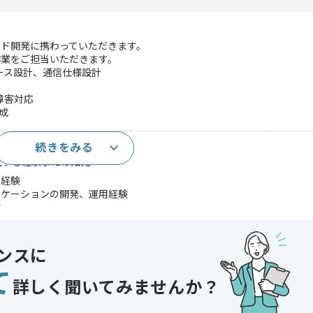
イド開発に携わっていただきます。
作業をご担当いただきます。
ース設計、通信仕様設計
障害対応
成
続きをみる
を用いたサーバサイド開発経験
関する経験または知見
用経験
リケーションの開発、運用経験
験
であれば申し込み可能なケースもございます！まずはお気軽にご相談ください！
ンスに
r , MySQL , Oracle , PostgreSQL
て
詳しく聞いてみませんか？
ゲーム , 通信 , コンシューマーゲーム