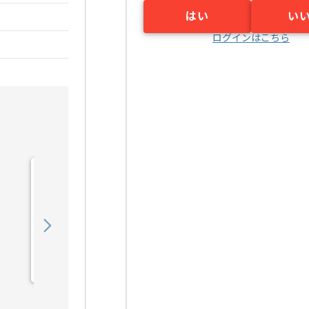
はい
い
ログインはこちら
【PHP/JavaScript
/SQL】放送局向けWEB
シ...の求人・案件
450,000
〜
円／月
業務委託
福島（大阪府）