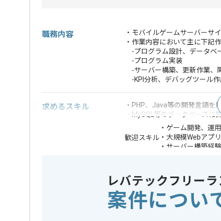
・モバイルゲームサーバーサ
職務内容
・作業内容において主に下記
-プログラム設計、データベ
-プログラム実装
-サーバー構築、更新作業、
-KPI分析、デバッグツール作
・PHP、Java等の開発言語
求めるスキル
・MySQL等のデータベースに
・ゲーム開発、運
・大規模Webアプ
歓迎スキル
・サーバー構築経
※上記に似た経験やスキルをお持ち
レバテックフリーラ
DB
この案件で扱う技術
SQL Serve
案件につい
業界
ソーシャル
この案件のポイント