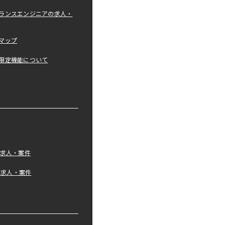
ランスエンジニアの求人・
マップ
限定機能について
の求人・案件
tの求人・案件