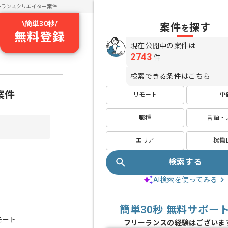
ーランスクリエイター案件
\
簡単30秒
/
案件
探す
を
無料登録
現在公開中の案件は
2743
件
検索できる条件はこちら
案件
リモート
単
職種
言語・
エリア
稼働
検索する
AI検索を使ってみる
簡単30秒 無料サポー
モート
フリーランスの経験はございま