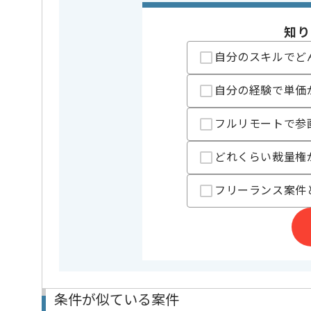
業務内容
新規開発 
特徴
20代活躍中
知り
自分のスキルでど
精算条件
有
精算・お支払い
精算基準時間
140時間
自分の経験で単価
支払いサイト
15日
フルリモートで参
担当者より
どれくらい裁量権
コンシューマゲーム開発、モバイルゲーム制作、WEB
フリーランス案件
事業を展開している企業になります。
基本的には常駐での作業を想定していますが、
状況によって一部リモートでの作業は相談に応じます
プロジェクトは長期を想定しており、
中長期的に腰をすえての参画を希望される方にマッチ
サーバーサイド開発経験を
条件が似ている案件
活かしたい方にはおすすめの案件となっております。