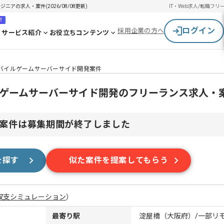
アの求人・案件(2026/08/08更新)
IT・Web求人/転職
フリ
！
ログイン
採用企業の方へ
サービス紹介
お役立ちコンテンツ
モバイルゲームサーバーサイド開発案件
ルゲームサーバーサイド開発のフリーランス求人・
案件は募集期間が終了しました
を探す
似た案件を提案してもらう
収支シミュレーション
）
最寄り駅
淀屋橋（大阪府）/一部リ