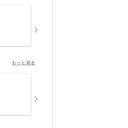
【PHP/JavaScript /SQL】放送局向けW
450,000
〜
円／月
業務委託
福島（大阪府）
もっと見る
【PHP/Java】保険業界向けWebシステム
700,000
〜
円／月
業務委託
神谷町（東京都）