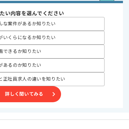
, 受託開発
 , 30代活躍中 , 長期プロジェクト , 新技術に積極的 , 急募 , ゲーム好き
たい内容を選んでください
んな案件があるか知りたい
〜180時間
がいくらになるか知りたい
画できるか知りたい
があるのか知りたい
サイト制作等の
と正社員求人の違いを知りたい
詳しく聞いてみる
。
します。