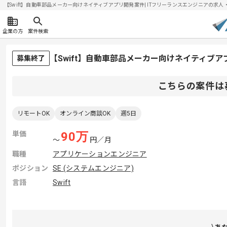
【Swift】自動車部品メーカー向けネイティブアプリ開発案件| ITフリーランスエンジニアの求人・案件
企業の方
案件検索
【Swift】自動車部品メーカー向けネイティブ
募集終了
こちらの案件は
リモートOK
オンライン商談OK
週5日
単価
90
万
〜
円／月
職種
アプリケーションエンジニア
ポジション
SE (システムエンジニア)
言語
Swift