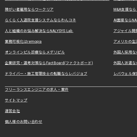
障がい者雇用ならワークリア
M&A支援な
らくらく入退院支援システムならわんコネ
AI面接ならNAL
人と組織のお悩み解決ならNALYSYS Lab.
アジャイル開発なら
業務可視化はremopia
アメリカの生活
オンラインピル診療ならメデリピル
外国人採用ならLe
企業研究・選考対策ならFactBoard(ファクトボード)
外国人派遣なら
ドライバー・施工管理技士の転職ならレバジョブ
レバウェル保
フリーランスエンジニアの求人・案件
サイトマップ
運営会社
個人様のお問い合わせ