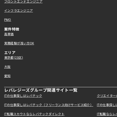
フロントエンドエンジニア
インフラエンジニア
PMO
案件特徴
高単価
実務経験が浅い方OK
エリア
東京都(23区)
大阪
愛知
レバレジーズグループ関連サイト一覧
ITの仕事探しはレバテック
クリエイター
ITの仕事探しはレバテック（フリーランス向けサービス紹介）
ITの仕事探
IT転職スカウトならレバテックダイレクト
IT転職なら