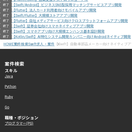
【Swift/Android】ビジネスSNS型採用マッチングサービスアプリ開発
終了
【Flutter】法人カード利用者向けモバイルアプリ開発
終了
【Swift/Flutter】大規模ストアアプリ開発
終了
【Flutter】自社メディアサービス向けクロスプラットフォームアプリ開発
終了
【Swift】証券会社向けスマホネイティブアプリ開発
終了
【Swift】スマホアプリ向け大規模エンハンス基本設計開発
終了
【Kotlin/Swift】AI特化システム開発カンパニー向けAndroidネイティブ開発
終了
HOME
案件検索
Swift求人・案件
【Swift】自動車部品メーカー向けネイティブ
案件検索
スキル
Java
Python
Ruby
Go
職種・ポジション
プログラマー(PG)