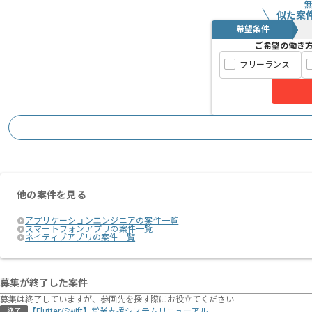
似た案
希望条件
ご希望の働き
フリーランス
他の案件を見る
アプリケーションエンジニアの案件一覧
スマートフォンアプリの案件一覧
ネイティブアプリの案件一覧
募集が終了した案件
募集は終了していますが、参画先を探す際にお役立てください
【Flutter/Swift】営業支援システムリニューアル
終了