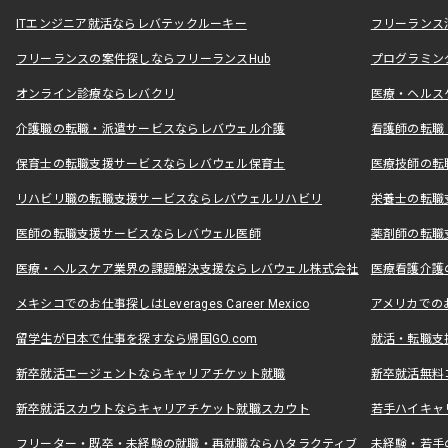
ITエンジニア就活ならレバテックルーキー
フリーランス
フリーランスの案件探しならフリーランスHub
プログラミン
オンライン診療ならレバクリ
医療・ヘルス
介護職の転職・派遣サービスならレバウェル介護
看護師の転職
保育士の転職支援サービスならレバウェル保育士
医療技師の転
リハビリ職の転職支援サービスならレバウェルリハビリ
栄養士の転職
医師の転職支援サービスならレバウェル医師
薬剤師の転職
医療・ヘルスケア業界の課題解決支援ならレバウェル株式会社
医療看護介護の
メキシコでのお仕事探しはLeverages Career Mexico
アメリカでのお仕事
留学生が日本で仕事を探すなら帰国GO.com
就活・転職支
新卒就活エージェントならキャリアチケット就職
新卒就活無料
新卒就活スカウトならキャリアチケット就職スカウト
若手ハイキャ
フリーター・既卒・未経験の就職・再就職ならハタラクティブ
未経験・若手