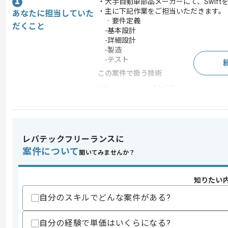
・大手自動車部品メーカーにて、Swif
・主に下記作業をご担当いただきます。
あなたに担当していた
‐要件定義
だくこと
-基本設計
-詳細設計
-製造
-テスト
この案件で扱う技術
DB
MySQL
クラウド
AWS
この案件のポイント
業務内容
システム開発 , ネイテ
レバテックフリーランスに
担当領域/システ
案件について
聞いてみませんか？
スマートフォンアプリ
ム
特徴
長期プロジェクト
知りたい
自分のスキルでどんな案件がある?
求めるスキル
スキル
自分の経験で単価はいくらになる?
・RDBを用いたソフトウェアの開発経験