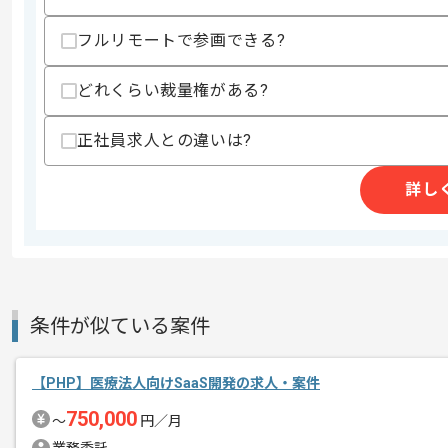
・Pythonを用いた開発経験
・AWSを用いた開発経験
フルリモートで参画できる?
・Swiftを用いた開発経験
・スクラム開発の経験
どれくらい裁量権がある?
スキルに不安がある方へ
上記に似た経験やスキルをお持ちであれば申
正社員求人との違いは?
詳し
精算条件
有
精算・お支払い
精算基準時間
140時間〜180時間
支払いサイト
15日
条件が似ている案件
商談回数
1回
【PHP】医療法人向けSaaS開発の求人・案件
その他募集要項
募集人数
1人
750,000
〜
円／月
作業開始日
2023/11/01