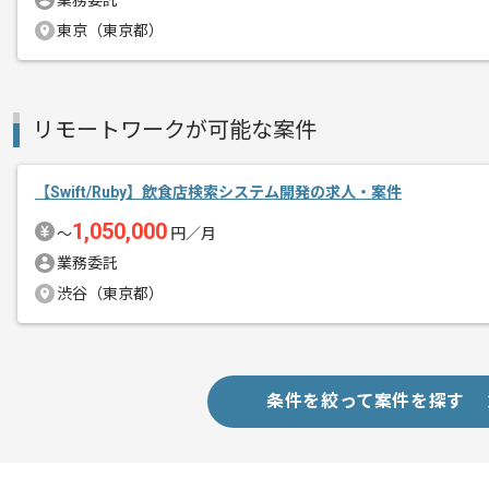
業務委託
東京（東京都）
大手自動車部品メーカーにて、ネイティ
エージェントからのコ
Swiftの経験を活かしていただけます。
メント
リモートワークが可能な案件
複数案件を保有している企業ですので、
ご経験と実績に応じてスライド案件のご
新しいアイディアや技術を積極的に導入
【Swift/Ruby】飲食店検索システム開発の求人・案件
経験豊富なエンジニアと成長が出来る環
1,050,000
〜
円／月
スキルアップされたい方、長期的に参画
業務委託
渋谷（東京都）
リモート作業を導入しております。
条件を絞って案件を探す