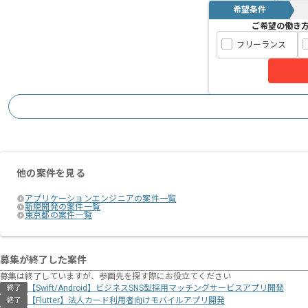
希望条件
ご希望の働き
フリーランス
他の案件を見る
アプリケーションエンジニアの案件一覧
新規開発の案件一覧
東京都の案件一覧
募集が終了した案件
募集は終了していますが、参画先を探す際にお役立てください
【Swift/Android】ビジネスSNS型採用マッチングサービスアプリ開発
終了
【Flutter】法人カード利用者向けモバイルアプリ開発
終了