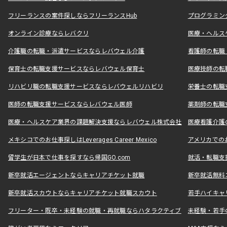
フリーランスの案件探しならフリーランスHub
プログラミン
オンライン診療ならレバクリ
医療・ヘルス
介護職の転職・派遣サービスならレバウェル介護
看護師の転職
保育士の転職支援サービスならレバウェル保育士
医療技師の転
リハビリ職の転職支援サービスならレバウェルリハビリ
栄養士の転職
医師の転職支援サービスならレバウェル医師
薬剤師の転職
医療・ヘルスケア業界の課題解決支援ならレバウェル株式会社
医療看護介護の
メキシコでのお仕事探しはLeverages Career Mexico
アメリカでのお仕事
留学生が日本で仕事を探すなら帰国GO.com
就活・転職支
新卒就活エージェントならキャリアチケット就職
新卒就活無料
新卒就活スカウトならキャリアチケット就職スカウト
若手ハイキャ
フリーター・既卒・未経験の就職・再就職ならハタラクティブ
未経験・若手