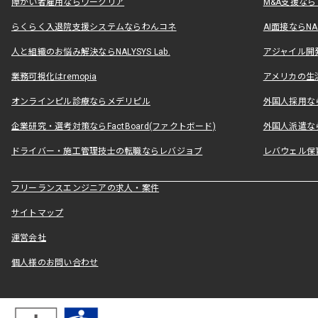
障がい者雇用ならワークリア
M&A支援な
らくらく入退院支援システムならわんコネ
AI面接ならNAL
人と組織のお悩み解決ならNALYSYS Lab.
アジャイル開発なら
業務可視化はremopia
アメリカの生活
オンラインピル診療ならメデリピル
外国人採用ならLe
企業研究・選考対策ならFactBoard(ファクトボード)
外国人派遣なら
ドライバー・施工管理技士の転職ならレバジョブ
レバウェル保
フリーランスエンジニアの求人・案件
サイトマップ
運営会社
個人様のお問い合わせ