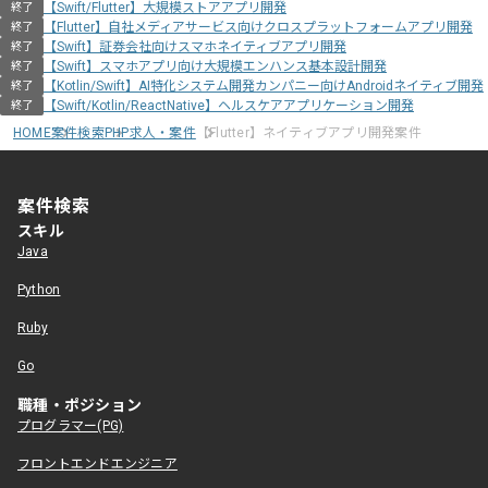
【Swift/Flutter】大規模ストアアプリ開発
終了
【Flutter】自社メディアサービス向けクロスプラットフォームアプリ開発
終了
【Swift】証券会社向けスマホネイティブアプリ開発
終了
【Swift】スマホアプリ向け大規模エンハンス基本設計開発
終了
【Kotlin/Swift】AI特化システム開発カンパニー向けAndroidネイティブ開発
終了
【Swift/Kotlin/ReactNative】ヘルスケアアプリケーション開発
終了
HOME
案件検索
PHP求人・案件
【Flutter】ネイティブアプリ開発案件
案件検索
スキル
Java
Python
Ruby
Go
職種・ポジション
プログラマー(PG)
フロントエンドエンジニア