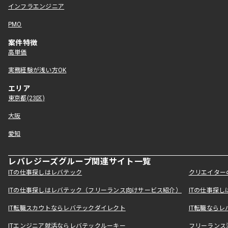
インフラエンジニア
PMO
案件特徴
高単価
実務経験が浅い方OK
エリア
東京都(23区)
大阪
愛知
レバレジーズグループ関連サイト一覧
ITの仕事探しはレバテック
クリエイター
ITの仕事探しはレバテック（フリーランス向けサービス紹介）
ITの仕事探
IT転職スカウトならレバテックダイレクト
IT転職なら
ITエンジニア就活ならレバテックルーキー
フリーランス