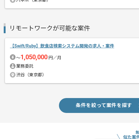
六本木（東京都）
作業開始日
2026/08/01
人事向けにWebサービスやプラットフ
リモートワークが可能な案件
エージェントからのコ
今勢いのある企業です。
メント
【Swift/Ruby】飲食店検索システム開発の求人・案件
ベンチャー企業で、個人のタスクの裁量
1,050,000
〜
円／月
サービスのクオリティ向上のため、
業務委託
社内での意見交換が活発に行われており
渋谷（東京都）
情報を共有し合い、オープンに話し合い
作業を進められる現場環境です。
自ら積極的に働きかけて、自発的に作業
条件を絞って案件を探す
全国各地よりリモートにてご参画いただ
似た案