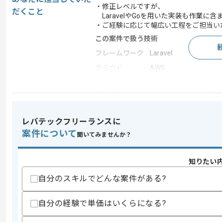
・修正レベルですが、
だくこと
LaravelやGoを用いた実装も作業に
・ご経験に応じて幅広い工程をご担当い
この案件で扱う技術
フレームワーク
Laravel
クラウド
AWS
開発ツール
Docker , JIRA
この案件のポイント
業務内容
新規開発 , 追加開発
レバテックフリーランスに
担当領域/システ
クラウドサービス
案件について
ム
聞いてみませんか？
特徴
参画実績あり , 長期プ
知りたい
自分のスキルでどんな案件がある?
求めるスキル
スキル
・Flutterを用いた開発経験(1年以上)
自分の経験で単価はいくらになる?
・モバイルアプリケーションの開発経験(
・PHPあるいはGoを用いた開発経験