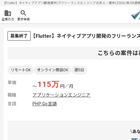
【Flutter】ネイティブアプリ開発案件| ITフリーランスエンジニアの求人・案件(2026/08/06更新
企業の方
案件検索
【Flutter】ネイティブアプリ開発のフリーラン
募集終了
こちらの案件は
リモートOK
オンライン商談OK
週5日
単価
115
万
〜
円／月
職種
アプリケーションエンジニア
言語
PHP
,
Go言語
あ