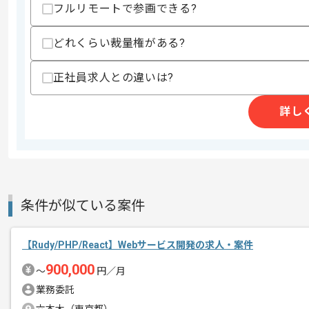
フルリモートで参画できる?
・スクラムorアジャイル開発経験
・生成AIを使った開発経験
どれくらい裁量権がある?
歓迎スキル
・SwiftやKotlinでのモバイルアプリ開
正社員求人との違いは?
スキルに不安がある方へ
上記に似た経験やスキルをお持ちであれば申
詳し
精算条件
有
精算・お支払い
精算基準時間
140時間〜180時間
条件が似ている案件
支払いサイト
15日
【Rudy/PHP/React】Webサービス開発の求人・案件
商談回数
1回
900,000
〜
円／月
その他募集要項
募集人数
1人
業務委託