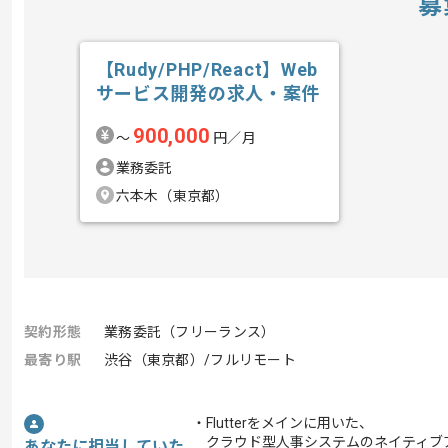
募
【Rudy/PHP/React】Web
サービス開発の求人・案件
900,000
〜
円／月
業務委託
六本木（東京都）
契約形態
業務委託（フリーランス）
最寄り駅
渋谷（東京都）/フルリモート
・Flutterをメインに用いた、
クラウド型人事システムのネイティブ
あなたに担当していた