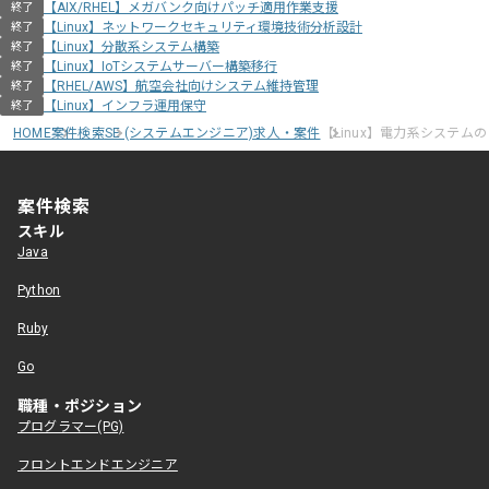
【AIX/RHEL】メガバンク向けパッチ適用作業支援
終了
【Linux】ネットワークセキュリティ環境技術分析設計
終了
【Linux】分散系システム構築
終了
【Linux】IoTシステムサーバー構築移行
終了
【RHEL/AWS】航空会社向けシステム維持管理
終了
【Linux】インフラ運用保守
終了
HOME
案件検索
SE (システムエンジニア)求人・案件
【Linux】電力系システム
案件検索
スキル
Java
Python
Ruby
Go
職種・ポジション
プログラマー(PG)
フロントエンドエンジニア