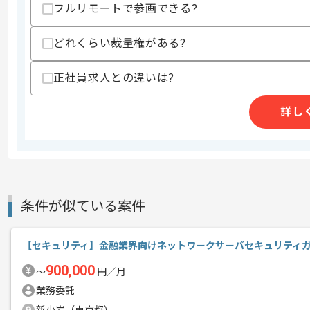
フルリモートで参画できる?
どれくらい裁量権がある?
商談回数
1回
その他募集要項
正社員求人との違いは?
募集人数
2人
作業開始日
2023/11/01
詳し
インフラ設計、構築の業務経験を活かす
エージェントからのコ
複数案件を保有している企業ですので、
メント
ご経験と実績に応じてスライド案件のご
条件が似ている案件
新しいアイディアや技術を積極的に導入
経験豊富なエンジニアと成長が出来る環
【セキュリティ】金融業界向けネットワークサーバセキュリティ
スキルアップされたい方、長期的に参画
900,000
〜
円／月
業務委託
リモートでの作業と常駐での作業、どち