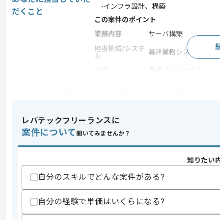
-インフラ設計、構築
だくこと
この案件のポイント
業務内容
サーバ構築
担当領域/システ
基幹業務システム
ム
特徴
長期プロジェクト
求めるスキル
スキル
レバテックフリーランスに
下記いずれかの経験
・Vmwareの設計、構築経験
案件について
聞いてみませんか？
・RHEL(Linux)の設計、構築経験
・Apache、Jbossの設計、構築経験
・JP1関連の設計、構築経験
知りたい
歓迎スキル
自分のスキルでどんな案件がある?
・Apache、Jbossを利用したDB接続(Or
自分の経験で単価はいくらになる?
スキルに不安がある方へ
上記に似た経験やスキルをお持ちであれば申