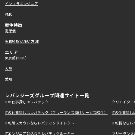
インフラエンジニア
PMO
案件特徴
高単価
実務経験が浅い方OK
エリア
東京都(23区)
大阪
愛知
レバレジーズグループ関連サイト一覧
ITの仕事探しはレバテック
クリエイター
ITの仕事探しはレバテック（フリーランス向けサービス紹介）
ITの仕事探
IT転職スカウトならレバテックダイレクト
IT転職なら
ITエンジニア就活ならレバテックルーキー
フリーランス