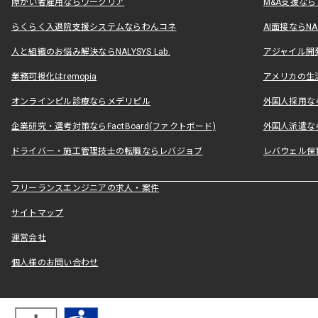
障がい者雇用ならワークリア
M&A支援な
らくらく入退院支援システムならわんコネ
AI面接ならNAL
人と組織のお悩み解決ならNALYSYS Lab.
アジャイル開発なら
業務可視化はremopia
アメリカの生活
オンラインピル診療ならメデリピル
外国人採用ならLe
企業研究・選考対策ならFactBoard(ファクトボード)
外国人派遣なら
ドライバー・施工管理技士の転職ならレバジョブ
レバウェル保
フリーランスエンジニアの求人・案件
サイトマップ
運営会社
個人様のお問い合わせ