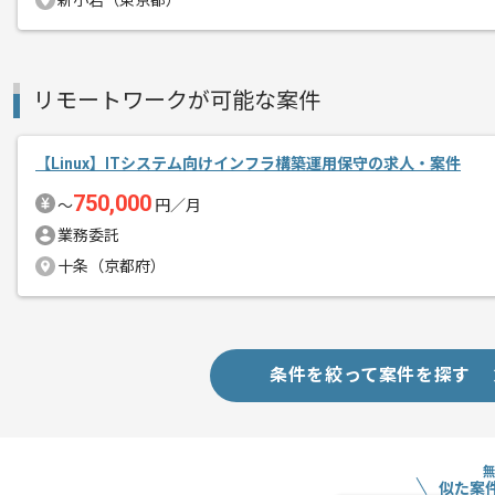
新小岩（東京都）
リモートワークが可能な案件
【Linux】ITシステム向けインフラ構築運用保守の求人・案件
750,000
〜
円／月
業務委託
十条（京都府）
条件を絞って案件を探す
似た案