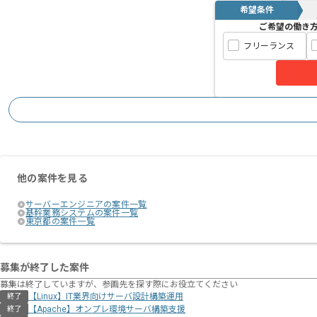
希望条件
ご希望の働き
フリーランス
他の案件を見る
サーバーエンジニアの案件一覧
基幹業務システムの案件一覧
東京都の案件一覧
募集が終了した案件
募集は終了していますが、参画先を探す際にお役立てください
【Linux】IT業界向けサーバ設計構築運用
終了
【Apache】オンプレ環境サーバ構築支援
終了