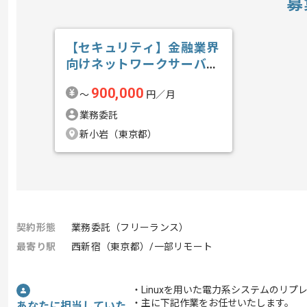
募
【セキュリティ】金融業界
向けネットワークサーバセ
キュリティガ...の求人・案
900,000
〜
円／月
件
業務委託
新小岩（東京都）
契約形態
業務委託（フリーランス）
最寄り駅
西新宿（東京都）/一部リモート
・Linuxを用いた電力系システムのリ
・主に下記作業をお任せいたします。
あなたに担当していた