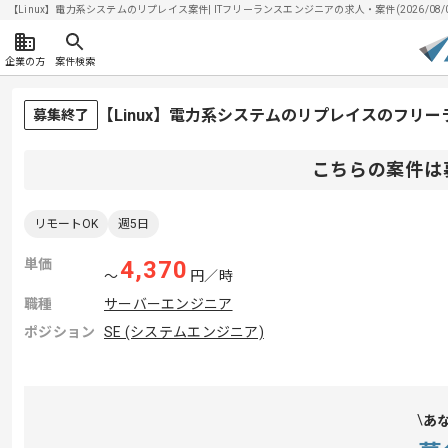
【Linux】電力系システムのリプレイス案件| ITフリーランスエンジニアの求人・案件(2026/08/
企業の方
案件検索
【Linux】電力系システムのリプレイスのフリ
募集終了
こちらの案件は
リモートOK
週5日
単価
4,370
〜
円／時
職種
サーバーエンジニア
ポジション
SE (システムエンジニア)
あ