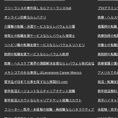
フリーランスの案件探しならフリーランスHub
プログラミン
オンライン診療ならレバクリ
医療・ヘルス
介護職の転職・派遣サービスならレバウェル介護
看護師の転職
保育士の転職支援サービスならレバウェル保育士
医療技師の転
リハビリ職の転職支援サービスならレバウェルリハビリ
栄養士の転職
医師の転職支援サービスならレバウェル医師
薬剤師の転職
医療・ヘルスケア業界の課題解決支援ならレバウェル株式会社
医療看護介護の
メキシコでのお仕事探しはLeverages Career Mexico
アメリカでのお仕事
留学生が日本で仕事を探すなら帰国GO.com
就活・転職支
新卒就活エージェントならキャリアチケット就職
新卒就活無料
新卒就活スカウトならキャリアチケット就職スカウト
若手ハイキャ
フリーター・既卒・未経験の就職・再就職ならハタラクティブ
未経験・若手