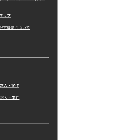
マップ
限定機能について
の求人・案件
tの求人・案件