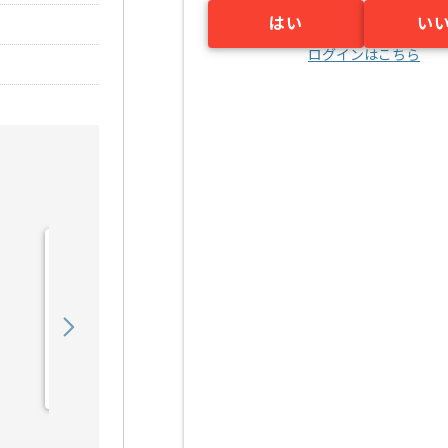
はい
い
ログインはこちら
【Rudy/PHP/React】Web
サービス開発の求人・案件
900,000
〜
円／月
業務委託
六本木（東京都）