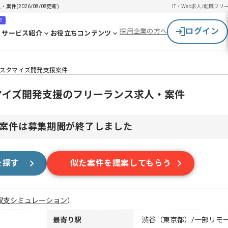
件(2026/08/08更新)
IT・Web求人/転職
フリ
！
ログイン
採用企業の方へ
サービス紹介
お役立ちコンテンツ
ジカスタマイズ開発支援案件
スタマイズ開発支援のフリーランス求人・案件
案件は募集期間が終了しました
を探す
似た案件を提案してもらう
収支シミュレーション
）
最寄り駅
渋谷（東京都）/一部リモ