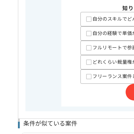
特徴
参画実績あ
知り
自分のスキルでど
精算条件
有
精算・お支払い
精算基準時間
140時間
自分の経験で単価
支払いサイト
15日
フルリモートで参
担当者より
どれくらい裁量権
レバテックでの実績がある企業の案件でございます。
フリーランス案件
Swiftでの開発経験を活かすことができます。
複数案件を保有している企業ですので、
ご経験と実績に応じてスライド案件のご提案も差し上
新しいアイディアや技術を積極的に導入し、
経験豊富なエンジニアと成長が出来る環境でございま
スキルアップされたい方、長期的に参画されたい方に
リモートでの作業と常駐での作業、どちらも発生いた
条件が似ている案件