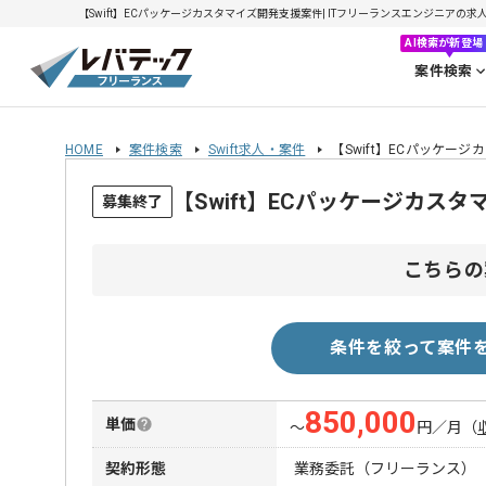
【Swift】ECパッケージカスタマイズ開発支援案件| ITフリーランスエンジニアの求人・案
AI検索が新登場
案件検索
HOME
案件検索
Swift求人・案件
【Swift】ECパッケー
【Swift】ECパッケージカ
募集終了
こちらの
条件を絞って案件
850,000
単価
〜
円／月
（
契約形態
業務委託（フリーランス）