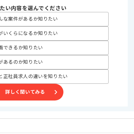
り , 長期プロジェクト
たい内容を選んでください
んな案件があるか知りたい
〜180時間
がいくらになるか知りたい
画できるか知りたい
があるのか知りたい
と正社員求人の違いを知りたい
げる場合がございます。
詳しく聞いてみる
す。
オススメの案件です。
します。