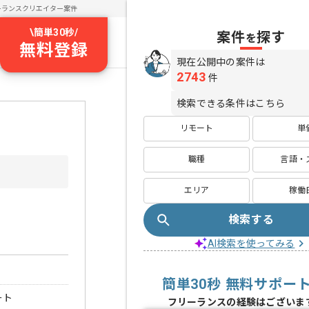
ーランスクリエイター案件
\
簡単30秒
/
案件
探す
を
無料登録
現在公開中の案件は
2743
件
検索できる条件はこちら
リモート
単
職種
言語・
エリア
稼働
検索する
AI検索を使ってみる
簡単30秒 無料サポー
ート
フリーランスの経験はございま