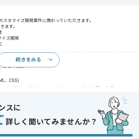
ージカスタマイズ開発案件に携わっていただきます。
だきます。
発
マイズ開発
応
続きをみる
経験(5年以上)
I繋ぎこみ経験
L、CSS)
であれば申し込み可能なケースもございます！まずはお気軽にご相談ください！
oud Platform , Microsoft Azure , AWS
ンスに
Git , Jenkins
て
詳しく聞いてみませんか？
発
フォンアプリ