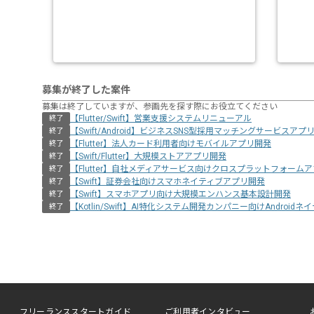
募集が終了した案件
募集は終了していますが、参画先を探す際にお役立てください
【Flutter/Swift】営業支援システムリニューアル
終了
【Swift/Android】ビジネスSNS型採用マッチングサービスアプ
終了
【Flutter】法人カード利用者向けモバイルアプリ開発
終了
【Swift/Flutter】大規模ストアアプリ開発
終了
【Flutter】自社メディアサービス向けクロスプラットフォーム
終了
【Swift】証券会社向けスマホネイティブアプリ開発
終了
【Swift】スマホアプリ向け大規模エンハンス基本設計開発
終了
【Kotlin/Swift】AI特化システム開発カンパニー向けAndroid
終了
フリーランススタートガイド
ご利用者インタビュー