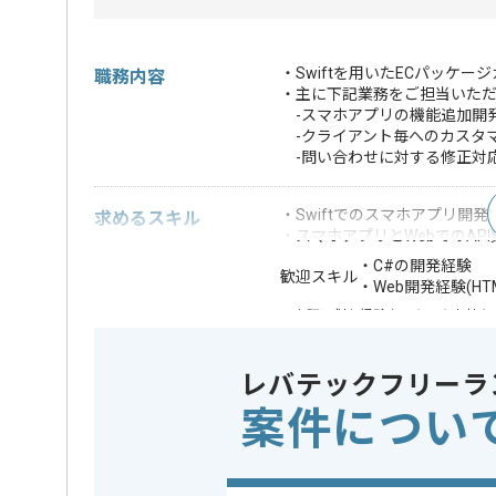
・Swiftを用いたECパッケ
職務内容
・主に下記業務をご担当いた
-スマホアプリの機能追加開
-クライアント毎へのカスタ
-問い合わせに対する修正対
・Swiftでのスマホアプリ開発
求めるスキル
・スマホアプリとWebでのAP
・C#の開発経験
歓迎スキル
・Web開発経験(HTM
※上記に似た経験やスキルをお持ち
クラウド
Google Cl
この案件で扱う技術
レバテックフリーラ
開発ツール
Backlog , 
案件につい
業務内容
アプリ開
この案件のポイント
担当領域/システム
スマート