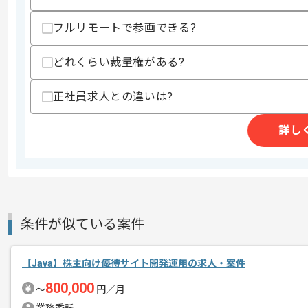
スキルに不安がある方へ
フルリモートで参画できる?
上記に似た経験やスキルをお持ちであれば申
どれくらい裁量権がある?
正社員求人との違いは?
精算条件
有
精算・お支払い
精算基準時間
140時間〜180時間
詳し
支払いサイト
15日
商談回数
2回
その他募集要項
条件が似ている案件
募集人数
1人
作業開始日
2023/11/01
【Java】株主向け優待サイト開発運用の求人・案件
800,000
〜
円／月
東証プライム市場に上場しているSI企業