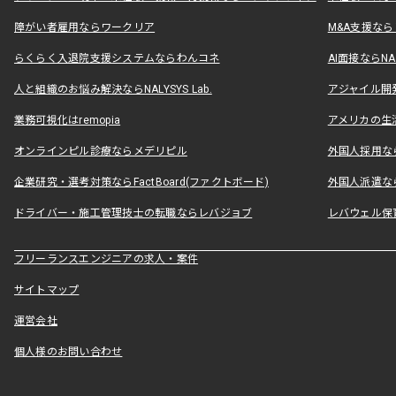
障がい者雇用ならワークリア
M&A支援な
らくらく入退院支援システムならわんコネ
AI面接ならNAL
人と組織のお悩み解決ならNALYSYS Lab.
アジャイル開発なら
業務可視化はremopia
アメリカの生活
オンラインピル診療ならメデリピル
外国人採用ならLe
企業研究・選考対策ならFactBoard(ファクトボード)
外国人派遣なら
ドライバー・施工管理技士の転職ならレバジョブ
レバウェル保
フリーランスエンジニアの求人・案件
サイトマップ
運営会社
個人様のお問い合わせ