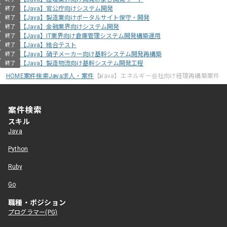
【Java】官公庁向けシステム開発
終了
【Java】製造業向けポータルサイト保守・開発
終了
【Java】金融業界向けシステム開発
終了
【Java】IT業界向け倉庫管理システム開発構築運用
終了
【Java】結合テスト
終了
【Java】硝子メーカー向け基幹システム開発再構築
終了
【Java】製造物流向け基幹システム開発工程
終了
HOME
案件検索
Java求人・案件
【Java】エネルギー会社向け経理再構築案件
案件検索
スキル
Java
Python
Ruby
Go
職種・ポジション
プログラマー(PG)