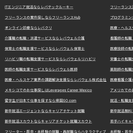
ITエンジニア就活ならレバテックルーキー
フリーランス
フリーランスの案件探しならフリーランスHub
プログラミン
オンライン診療ならレバクリ
医療・ヘルス
介護職の転職・派遣サービスならレバウェル介護
看護師の転職
保育士の転職支援サービスならレバウェル保育士
医療技師の転
リハビリ職の転職支援サービスならレバウェルリハビリ
栄養士の転職
医師の転職支援サービスならレバウェル医師
薬剤師の転職
医療・ヘルスケア業界の課題解決支援ならレバウェル株式会社
医療看護介護の
メキシコでのお仕事探しはLeverages Career Mexico
アメリカでのお仕事
留学生が日本で仕事を探すなら帰国GO.com
就活・転職支
新卒就活エージェントならキャリアチケット就職
新卒就活無料
新卒就活スカウトならキャリアチケット就職スカウト
若手ハイキャ
フリーター・既卒・未経験の就職・再就職ならハタラクティブ
未経験・若手