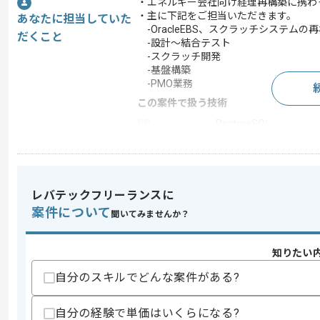
・エネルギー会社向け経理再構築に携わ
・主に下記をご担当いただきます。
あなたに担当していた
-OracleEBS、スクラッチシステムの
だくこと
-設計～結合テスト
-スクラッチ開発
-基盤構築
-PMO業務
この案件で扱う技術
DB
PostgreSQL
この案件のポイント
業務内容
新規開発 , 追加開発 , 
特徴
20代活躍中 , 30代活躍
レバテックフリーランスに
案件について
聞いてみませんか？
求めるスキル
知りたい
スキル
・Java、クラウドでの設計からkw都
自分のスキルでどんな案件がある?
歓迎スキル
・DataSpiderなどのデータ連携ツール
自分の経験で単価はいくらになる?
・データベースとしてのPostgreSQLの