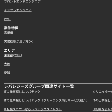
フロントエンドエンジニア
インフラエンジニア
PMO
案件特徴
高単価
実務経験が浅い方OK
エリア
東京都(23区)
大阪
愛知
レバレジーズグループ関連サイト一覧
ITの仕事探しはレバテック
クリエイター
ITの仕事探しはレバテック（フリーランス向けサービス紹介）
ITの仕事探
IT転職スカウトならレバテックダイレクト
IT転職なら