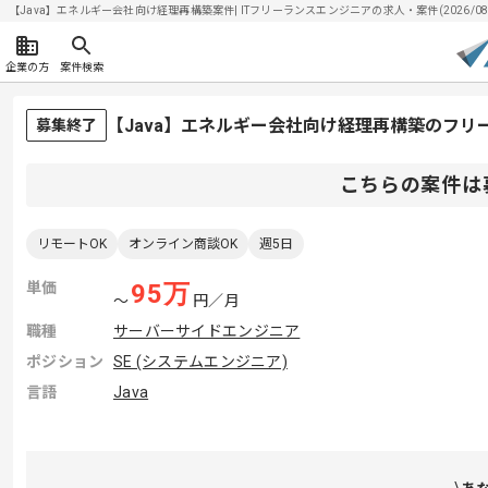
【Java】エネルギー会社向け経理再構築案件| ITフリーランスエンジニアの求人・案件(2026/08/
企業の方
案件検索
【Java】エネルギー会社向け経理再構築のフリ
募集終了
こちらの案件は
リモートOK
オンライン商談OK
週5日
単価
95
万
〜
円／月
職種
サーバーサイドエンジニア
ポジション
SE (システムエンジニア)
言語
Java