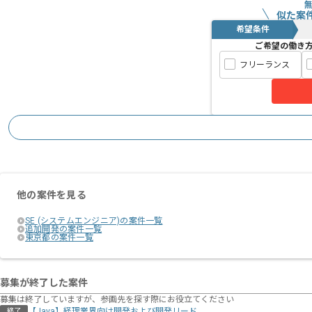
似た案
希望条件
ご希望の働き
フリーランス
他の案件を見る
SE (システムエンジニア)の案件一覧
追加開発の案件一覧
東京都の案件一覧
募集が終了した案件
募集は終了していますが、参画先を探す際にお役立てください
【Java】経理業界向け開発および開発リード
終了