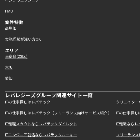
インフラエンジニア
PMO
案件特徴
高単価
実務経験が浅い方OK
エリア
東京都(23区)
大阪
愛知
レバレジーズグループ関連サイト一覧
ITの仕事探しはレバテック
クリエイター
ITの仕事探しはレバテック（フリーランス向けサービス紹介）
ITの仕事探
IT転職スカウトならレバテックダイレクト
IT転職なら
ITエンジニア就活ならレバテックルーキー
フリーランス