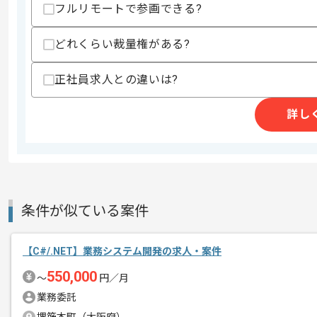
フルリモートで参画できる?
支払いサイト
15日
どれくらい裁量権がある?
商談回数
1回
正社員求人との違いは?
その他募集要項
募集人数
1人
詳し
作業開始日
2024/04/01
週5日常駐での作業を想定しております
エージェントからのコ
メント
条件が似ている案件
これまでのご経験を活かしてご活躍いた
【C#/.NET】業務システム開発の求人・案件
550,000
〜
円／月
業務委託