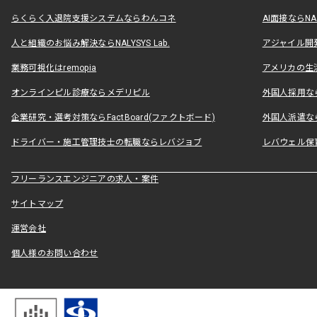
らくらく入退院支援システムならわんコネ
AI面接ならNAL
人と組織のお悩み解決ならNALYSYS Lab.
アジャイル開発なら
業務可視化はremopia
アメリカの生活
オンラインピル診療ならメデリピル
外国人採用ならLe
企業研究・選考対策ならFactBoard(ファクトボード)
外国人派遣なら
ドライバー・施工管理技士の転職ならレバジョブ
レバウェル保
フリーランスエンジニアの求人・案件
サイトマップ
運営会社
個人様のお問い合わせ