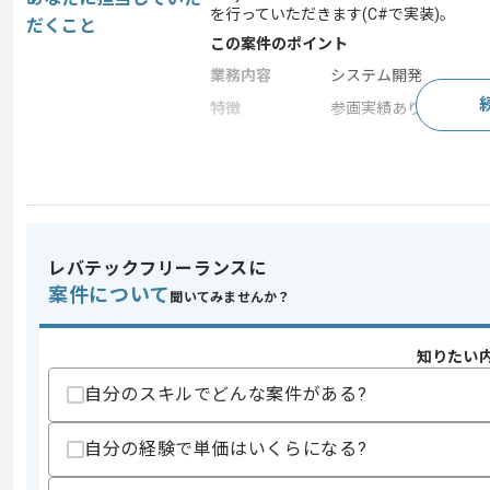
を行っていただきます(C#で実装)。
だくこと
この案件のポイント
業務内容
システム開発
特徴
参画実績あり , 長期プ
求めるスキル
スキル
・C#、Pythonを用いた開発の経験
歓迎スキル
レバテックフリーランスに
・C++を用いた開発の経験
案件について
聞いてみませんか？
スキルに不安がある方へ
上記に似た経験やスキルをお持ちであれば申
知りたい
自分のスキルでどんな案件がある?
自分の経験で単価はいくらになる?
精算条件
有
精算・お支払い
精算基準時間
140時間〜180時間