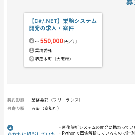
募
【C#/.NET】業務システム
開発の求人・案件
550,000
〜
円／月
業務委託
堺筋本町（大阪府）
契約形態
業務委託（フリーランス）
最寄り駅
五条（京都府）
・画像解析システムの開発に携わってい
・Pythonで画像解析しているもので
あなたに担当していた