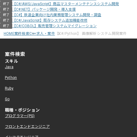
【C#/AWS/JavaScript】商品マスターメンテナンスシステム開発
終了
【C#.NET】パッケージ開発・導入支援
終了
【C#】鉄道企業向け社内業務管理システム開発・調査
終了
【C#/JavaScript】既存システム追加機能改修
終了
【C#/COBOL】販売管理システムマイグレーション
終了
HOME
案件検索
C++求人・案件
【C#/Python】 画像解析システム開発案件
案件検索
スキル
Java
Python
Ruby
Go
職種・ポジション
プログラマー(PG)
フロントエンドエンジニア