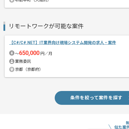
堺筋本町（大阪府）
リモートワークが可能な案件
【C#/C#.NET】IT業界向け現場システム開発の求人・案件
650,000
〜
円／月
業務委託
京都（京都府）
条件を絞って案件を探す
似た案