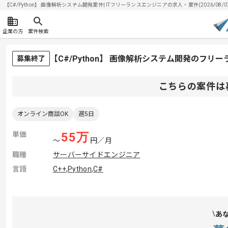
【C#/Python】 画像解析システム開発案件| ITフリーランスエンジニアの求人・案件(2026/08/0
企業の方
案件検索
【C#/Python】 画像解析システム開発のフリ
募集終了
こちらの案件は
オンライン商談OK
週5日
単価
55
万
〜
円／月
職種
サーバーサイドエンジニア
言語
C++
,
Python
,
C#
あ