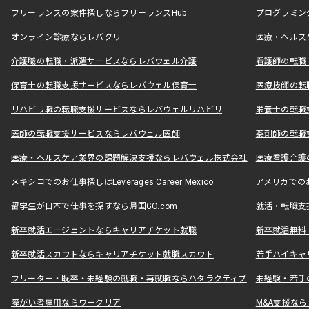
フリーランスの案件探しならフリーランスHub
プログラミン
オンライン診療ならレバクリ
医療・ヘルス
介護職の転職・派遣サービスならレバウェル介護
看護師の転職
保育士の転職支援サービスならレバウェル保育士
医療技師の転
リハビリ職の転職支援サービスならレバウェルリハビリ
栄養士の転職
医師の転職支援サービスならレバウェル医師
薬剤師の転職
医療・ヘルスケア業界の課題解決支援ならレバウェル株式会社
医療看護介護の
メキシコでのお仕事探しはLeverages Career Mexico
アメリカでのお仕事
留学生が日本で仕事を探すなら帰国GO.com
就活・転職支
新卒就活エージェントならキャリアチケット就職
新卒就活無料
新卒就活スカウトならキャリアチケット就職スカウト
若手ハイキャ
フリーター・既卒・未経験の就職・再就職ならハタラクティブ
未経験・若手
障がい者雇用ならワークリア
M&A支援な