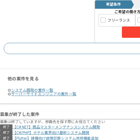
希望条件
ご希望の働き
フリーランス
他の案件を見る
システム開発の案件一覧
サーバーサイドエンジニアの案件一覧
募集が終了した案件
募集は終了していますが、参画先を探す際にお役立てください
【C#.NET】商品マスターメンテナンスシステム開発
終了
【C#/PHP】ホテル業界向け基幹システム開発
終了
【Flutter】建機向け故障診断システム改修機能追加
終了