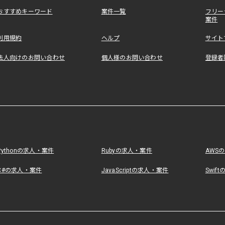
おすすめキーワード
案件一覧
フリー
案件
利用規約
ヘルプ
サイト
法人向けのお問い合わせ
個人様のお問い合わせ
登録者
Pythonの求人・案件
Rubyの求人・案件
AWS
C#の求人・案件
JavaScriptの求人・案件
Swif