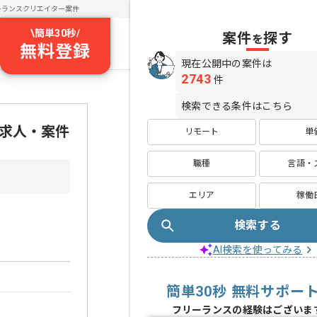
ーランスクリエイター案件
\
簡単30秒
/
案件
探す
を
無料登録
現在公開中の案件は
2743
件
検索できる条件はこちら
ス求人・案件
リモート
単
職種
言語・
エリア
稼働
検索する
AI検索を使ってみる
簡単30秒 無料サポー
フリーランスの経験はございま