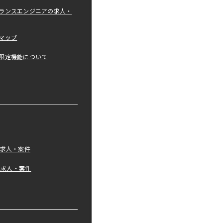
ランスエンジニアの求人・
マップ
限定機能について
の求人・案件
tの求人・案件