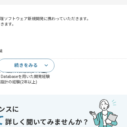
理ソフトウェア新規開発に携わっていただきます。
だきます。
装
続きをみる
プリケーション開発経験(3年以上)
ST API設計実装経験(2年以上)
QL Databaseを用いた開発経験
設計の経験(2年以上)
設計実装経験
計の実務経験
ureを用いた実務経験
ンスに
ンジンを用いた開発経験
て
経営管理や会計または財務領域のソフトウェア開発経験
詳しく聞いてみませんか？
の経験(数千万〜数億レコード規模)