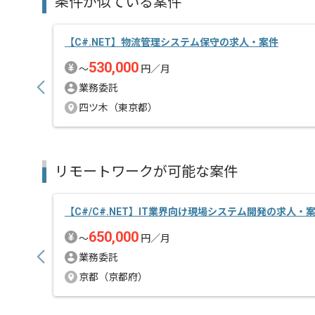
条件が似ている案件
【C#.NET】物流管理システム保守の求人・案件
530,000
〜
円／月
業務委託
四ツ木（東京都）
リモートワークが可能な案件
【C#/C#.NET】IT業界向け現場システム開発の求人・
650,000
〜
円／月
業務委託
京都（京都府）