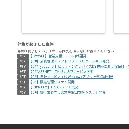
募集が終了した案件
募集は終了していますが、参画先を探す際にお役立てください
【C#/WPF】営業支援ツール向け開発
終了
【C#】業務管理デスクトップアプリケーション開発
終了
【C#/Typescript】ビルディングデバイスDB構築における設計
終了
【C#/ASP.NET】自社SaaS型サービス開発
終了
【C#】自社サービス向けWindowsアプリ上流設計開発
終了
【C#】販売管理システム開発
終了
【C#/React】CADシステム開発
終了
【C#】銀行業界向け営業店窓口支援システム開発
終了