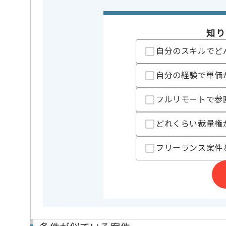
・GitHub Actio
※上記に似た経験やスキルをお持ち
知り
DB
SQL Serv
この案件で扱う技術
自分のスキルでど
開発ツール
GitHub , Gi
自分の経験で単価
業務内容
新規開発 
この案件のポイント
特徴
参画実績あり
フルリモートで参
精算条件
有
精算・お支払い
どれくらい裁量権
精算基準時間
140時間
支払いサイト
15日
フリーランス案件
担当者より
C#の経験を活かすことができます。
新しいアイディアや技術を積極的に導入し、
経験豊富なエンジニアと成長が出来る環境でございま