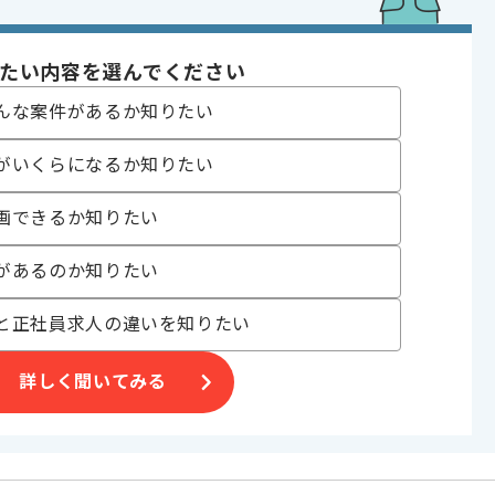
nsを用いたCI/CD構築運用経験
であれば申し込み可能なケースもございます！まずはお気軽にご相談ください！
たい内容を選んでください
er
んな案件があるか知りたい
t
がいくらになるか知りたい
, ソフトウェア開発
 , 20代活躍中 , 30代活躍中 , 長期プロジェクト
画できるか知りたい
があるのか知りたい
〜200時間
と正社員求人の違いを知りたい
詳しく聞いてみる
す。