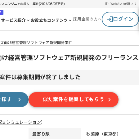
スエンジニアの求人・案件(2026/08/07更新)
IT・Web求人/転職
フリ
！
ログイン
採用企業の方へ
サービス紹介
お役立ちコンテンツ
ライズ向け経営管理ソフトウェア新規開発案件
イズ向け経営管理ソフトウェア新規開発のフリーラン
案件は募集期間が終了しました
を探す
似た案件を提案してもらう
収支シミュレーション
）
最寄り駅
秋葉原（東京都）