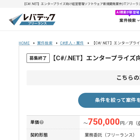
【C#/.NET】エンタープライズ向け経営管理ソフトウェア新規開発案件| ITフリーラン
AI検索が新登場
案件検索
HOME
案件検索
C#求人・案件
【C#/.NET】エンタープ
【C#/.NET】エンタープラ
募集終了
こちらの
条件を絞って案件
750,000
単価
〜
円／月
（
契約形態
業務委託（フリーランス）