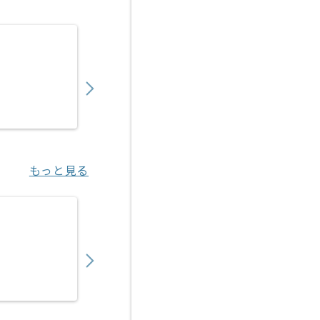
【C#】電子開示業務システム開発の求人・案
1,450,000
〜
円／月
業務委託
汐留（東京都）
もっと見る
【C#/C#.NET】トレーサビリティシステム
600,000
〜
円／月
業務委託
門真市（大阪府）