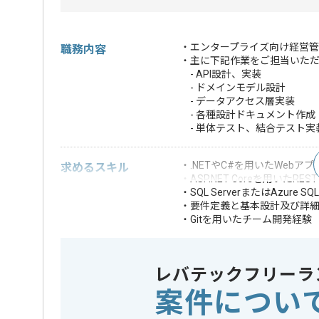
・エンタープライズ向け経営管
職務内容
・主に下記作業をご担当いた
- API設計、実装
- ドメインモデル設計
- データアクセス層実装
- 各種設計ドキュメント作成
- 単体テスト、結合テスト実
・.NETやC#を用いたWebア
求めるスキル
・ASP.NET Coreを用いたRE
・SQL ServerまたはAzure S
・要件定義と基本設計及び詳細
・Gitを用いたチーム開発経験
・単体テストや結合テストの
・ドメイン駆動設
・Microsoft Az
レバテックフリーラ
・ワークフローエ
歓迎スキル
案件につい
・CPMやEPMや
・大規模データ処理