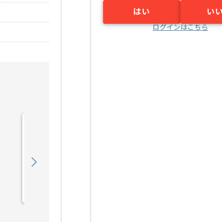
はい
い
ログインはこちら
【C#】電子開示業務シス
テム開発の求人・案件
1,450,000
〜
円／月
業務委託
汐留（東京都）