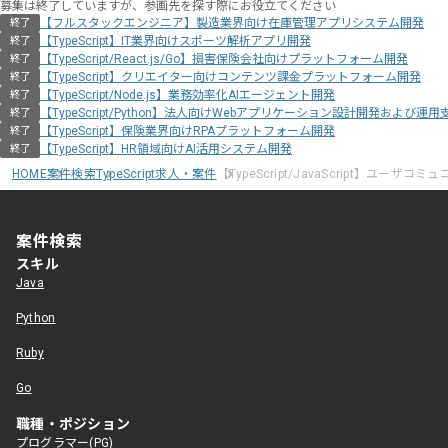
募集は終了していますが、参画先を探す際にお役立てください
【フルスタックエンジニア】製造業界向け在庫管理アプリシステム開発
終了
【TypeScript】IT業界向けスポーツ解析アプリ開発
終了
【TypeScript/React.js/Go】損害保険会社向けプラットフォーム開発
終了
【TypeScript】クリエイター向けコンテンツ課金プラットフォーム開発
終了
【TypeScript/Node.js】業務効率化AIエージェント開発
終了
【TypeScript/Python】法人向けWebアプリケーション設計開発および運用
終了
【TypeScript】保険業界向けRPAプラットフォーム開発
終了
【TypeScript】HR領域向けAI活用システム開発
終了
HOME
案件検索
TypeScript求人・案件
【TypeScript/JavaScript】ユーザ
案件検索
スキル
Java
Python
Ruby
Go
職種・ポジション
プログラマー(PG)