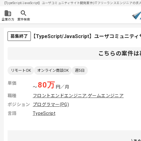
【TypeScript/JavaScript】ユーザコミュニティサイト開発案件| ITフリーランスエンジニアの求人・
企業の方
案件検索
【TypeScript/JavaScript】ユーザコ
募集終了
こちらの案件は
リモートOK
オンライン商談OK
週5日
単価
80
万
〜
円／月
職種
フロントエンドエンジニア
,
ゲームエンジニア
ポジション
プログラマー(PG)
言語
TypeScript