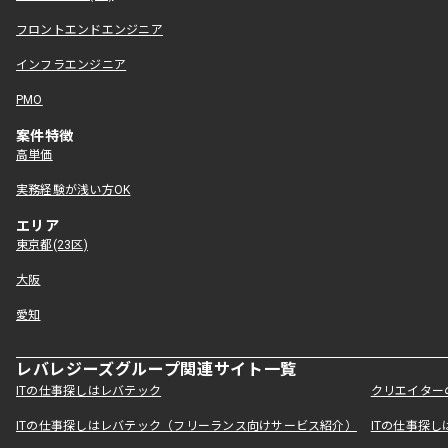
フロントエンドエンジニア
インフラエンジニア
PMO
案件特徴
高単価
実務経験が浅い方OK
エリア
東京都(23区)
大阪
愛知
レバレジーズグループ関連サイト一覧
ITの仕事探しはレバテック
クリエイター
ITの仕事探しはレバテック（フリーランス向けサービス紹介）
ITの仕事探