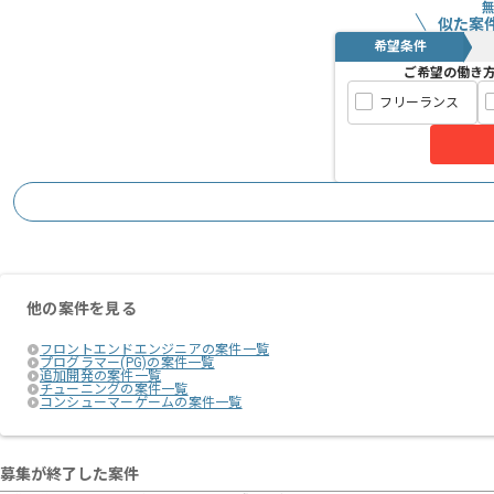
似た案
モチベーションを高く持ち続けていける
希望条件
より満足いただける環境です。
ご希望の働き
フリーランス
全国各地よりフルリモートでご参画いた
他の案件を見る
フロントエンドエンジニアの案件一覧
プログラマー(PG)の案件一覧
追加開発の案件一覧
チューニングの案件一覧
コンシューマーゲームの案件一覧
募集が終了した案件