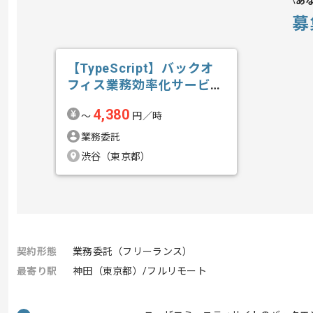
あ
募
【TypeScript】バックオ
フィス業務効率化サービス
開発...の求人・案件
4,380
〜
円／時
業務委託
渋谷（東京都）
契約形態
業務委託（フリーランス）
最寄り駅
神田（東京都）/フルリモート