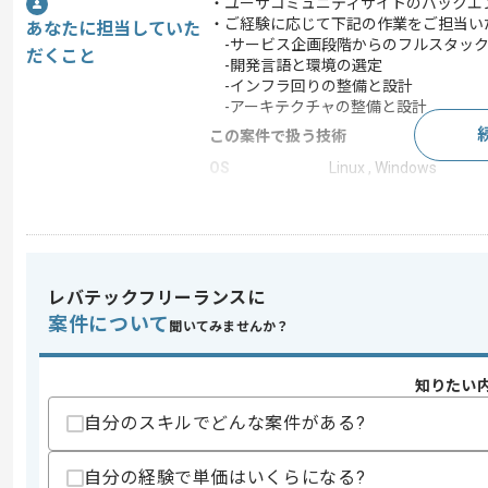
・ユーザコミュニティサイトのバックエ
・ご経験に応じて下記の作業をご担当い
あなたに担当していた
-サービス企画段階からのフルスタッ
だくこと
-開発言語と環境の選定
-インフラ回りの整備と設計
-アーキテクチャの整備と設計
この案件で扱う技術
OS
Linux , Windows
フレームワーク
Next.js
クラウド
Google Cloud Platform
開発ツール
Docker , Git
レバテックフリーランスに
この案件のポイント
案件について
聞いてみませんか？
業界
コンシューマーゲーム
業務内容
新規開発 , 追加開発 ,
知りたい
特徴
新規立ち上げ , 参画実績あ
自分のスキルでどんな案件がある?
自分の経験で単価はいくらになる?
求めるスキル