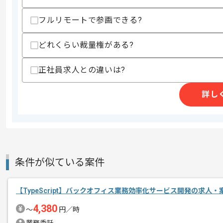
スキル
・以下のフレームワークを用いたJavaSc
フルリモートで参画できる?
-React、Next.js
・TypeScriptを用いた開発経験
・AWSまたはGCPを利用したシステム
どれくらい裁量権がある?
・フルスタックでの実務開発経験
・少人数でのサービス立ち上げ経験
正社員求人との違いは?
歓迎スキル
・ブラウザゲーム開発の実務経験
詳し
・Reactを用いたブラウザゲーム開発経
・GoやRubyを用いたバックエンド開発
・新規ゲームの少人数での開発経験
・決済やアプリ独自ポイント等の開発運
・ブロックチェーン技術に対する開発運
・英語の情報源からキャッチアップでき
条件が似ている案件
スキルに不安がある方へ
上記に似た経験やスキルをお持ちであれば申
【TypeScript】バックオフィス業務効率化サービス開発の求人・
4,380
〜
円／時
精算条件
有