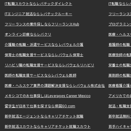
IT転職スカウトならレバテックダイレクト
IT転職なら
ITエンジニア就活ならレバテックルーキー
フリーランス
フリーランスの案件探しならフリーランスHub
プログラミン
オンライン診療ならレバクリ
医療・ヘルス
介護職の転職・派遣サービスならレバウェル介護
看護師の転職
保育士の転職支援サービスならレバウェル保育士
医療技師の転
リハビリ職の転職支援サービスならレバウェルリハビリ
栄養士の転職
医師の転職支援サービスならレバウェル医師
薬剤師の転職
医療・ヘルスケア業界の課題解決支援ならレバウェル株式会社
医療看護介護の
メキシコでのお仕事探しはLeverages Career Mexico
アメリカでのお仕事
留学生が日本で仕事を探すなら帰国GO.com
就活・転職支
新卒就活エージェントならキャリアチケット就職
新卒就活無料
新卒就活スカウトならキャリアチケット就職スカウト
若手ハイキャ