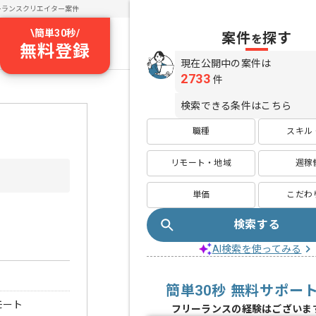
ーランスクリエイター案件
\
簡単30秒
/
案件
探す
を
無料登録
現在公開中の案件は
2733
件
検索できる条件はこちら
職種
スキル
リモート・地域
週稼
単価
こだわ
検索する
AI検索を使ってみる
簡単30秒 無料サポー
モート
フリーランスの経験はございま