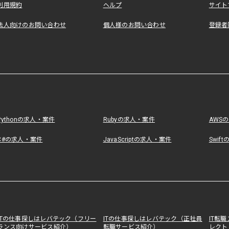
利用規約
ヘルプ
サイト
法人向けのお問い合わせ
個人様のお問い合わせ
登録者
Pythonの求人・案件
Rubyの求人・案件
AWS
C#の求人・案件
JavaScriptの求人・案件
Swif
ITの仕事探しはレバテック（フリー
ITの仕事探しはレバテック（正社員
IT転
ランス向けサービス紹介）
転職サービス紹介）
レクト