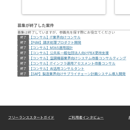
募集が終了した案件
募集は終了していますが、参画先を探す際にお役立てください
【コンサル】IT業界向けコンサル
終了
【PdM】請求処理プロダクト開発
終了
【コンサル】M365運用設計
終了
【コンサル】公共系一般社団法人向けPBX更改支援
終了
【コンサル】空調機器業界向けシステム改善コンサルティング
終了
【コンサル】ITインフラ運用アセスメント改善コンサル
終了
【コンサル】AI活用コンサルタント
終了
【SAP】製造業界向けサプライチェーン計画システム導入開発
終了
フリーランススタートガイド
ご利用者インタビュー