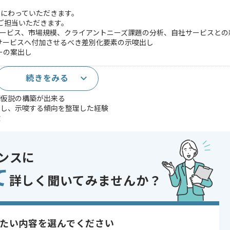
にわっていただきます。
ご担当いただきます。
サービス、市場規模、クライアントニーズ課題の分析、自社サービスとの
サービスへ付加させるべき差別化要素の示唆出し
ーの案出し
続きをみる
経験
期仮説の構築が出来る
出し、示唆する傾向を整理した経験
験
であれば申し込み可能なケースもございます！まずはお気軽にご相談ください！
ンスに
, 追加開発
て
り , 長期プロジェクト , 上流工程の仕事
詳しく聞いてみませんか？
たい内容を選んでください