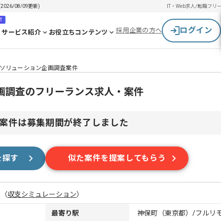
6/08/09更新)
IT・Web求人/転職
フリ
！
ログイン
採用企業の方へ
サービス紹介
お役立ちコンテンツ
ソリューション企画調査案件
画調査のフリーランス求人・案件
案件は募集期間が終了しました
を探す
似た案件を提案してもらう
月
（
収支シミュレーション
）
最寄り駅
神保町（東京都）/フルリ