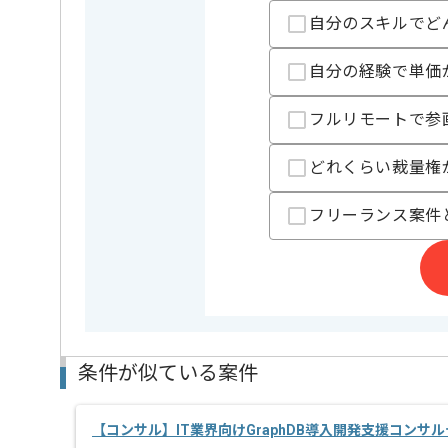
コンサルの経験を活かすことができます。
自分のスキルでど
複数案件を保有している企業ですので、
ご経験と実績に応じてスライド案件のご提案も差し上
自分の経験で単価
新しいアイディアや技術を積極的に導入し、
経験豊富なエンジニアと成長が出来る環境でございま
スキルアップされたい方、長期的に参画されたい方に
フルリモートで参
基本的には一部リモート作業を見込んでおります。
どれくらい裁量権
フリーランス案件
条件が似ている案件
【コンサル】IT業界向けGraphDB導入開発支援コンサ