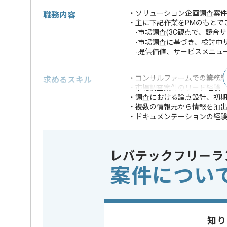
・ソリューション企画調査案件
職務内容
・主に下記作業をPMのもとで
-市場調査(3C観点で、競合
-市場調査に基づき、検討中
-提供価値、サービスメニュ
・コンサルファームでの業務
求めるスキル
・市場調査案件のリード経験
・調査における論点設計、初
・複数の情報元から情報を抽
・ドキュメンテーションの経
※上記に似た経験やスキルをお持ち
レバテックフリーラ
業務内容
新規開発 
この案件のポイント
案件につい
特徴
参画実績あ
担当者より
知り
レバテックでの実績がある企業の案件でございます。