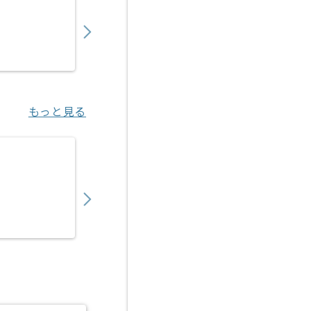
1,250,000
〜
円／月
業務委託
東京（東京都）
もっと見る
【コンサル】Microsoft 365導入の求人・案件
530,000
〜
円／月
業務委託
大崎（東京都）