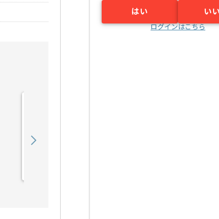
はい
い
ログインはこちら
【コンサル】通信会社向け
教育関連運営支援の求人・
案件
1,250,000
〜
円／月
業務委託
東京（東京都）