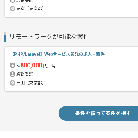
業務委託
基本的には、常駐とリモートのハイブリ
東京（東京都）
プロジェクトは長期を想定しており、
中長期的に腰をすえての
リモートワークが可能な案件
参画を希望される方にはお勧めの案件と
【PHP/Laravel】Webサービス開発の求人・案件
800,000
〜
円／月
業務委託
神田（東京都）
条件を絞って案件を探す