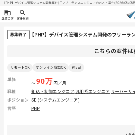
【PHP】デバイス管理システム開発案件| ITフリーランスエンジニアの求人・案件(2026/08/08
企業の方
案件検索
【PHP】デバイス管理システム開発のフリーラ
募集終了
こちらの案件は
リモートOK
オンライン商談OK
週5日
単価
90
万
〜
円／月
職種
組込・制御エンジニア
,
汎用系エンジニア
,
サーバーサ
ポジション
SE (システムエンジニア)
言語
PHP