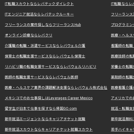
IT転職スカウトならレバテックダイレクト
IT転職なら
ITエンジニア就活ならレバテックルーキー
フリーランス
フリーランスの案件探しならフリーランスHub
プログラミン
オンライン診療ならレバクリ
医療・ヘルス
介護職の転職・派遣サービスならレバウェル介護
看護師の転職
保育士の転職支援サービスならレバウェル保育士
医療技師の転
リハビリ職の転職支援サービスならレバウェルリハビリ
栄養士の転職
医師の転職支援サービスならレバウェル医師
薬剤師の転職
医療・ヘルスケア業界の課題解決支援ならレバウェル株式会社
医療看護介護の
メキシコでのお仕事探しはLeverages Career Mexico
アメリカでのお仕事
留学生が日本で仕事を探すなら帰国GO.com
就活・転職支
新卒就活エージェントならキャリアチケット就職
新卒就活無料
新卒就活スカウトならキャリアチケット就職スカウト
若手ハイキャ