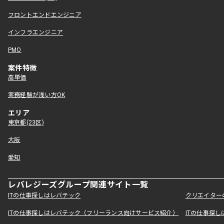
フロントエンドエンジニア
インフラエンジニア
PMO
案件特徴
高単価
実務経験が浅い方OK
エリア
東京都(23区)
大阪
愛知
レバレジーズグループ関連サイト一覧
ITの仕事探しはレバテック
クリエイター
ITの仕事探しはレバテック（フリーランス向けサービス紹介）
ITの仕事探