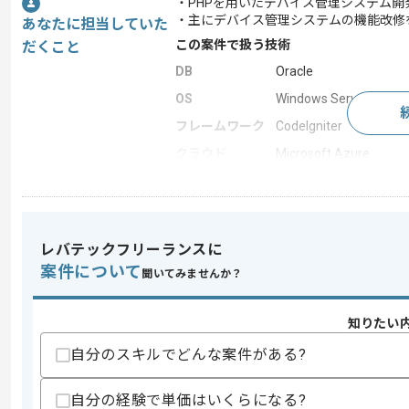
・PHPを用いたデバイス管理システム開
・主にデバイス管理システムの機能改修
あなたに担当していた
この案件で扱う技術
だくこと
DB
Oracle
OS
Windows Server
フレームワーク
CodeIgniter
クラウド
Microsoft Azure
この案件のポイント
業務内容
アプリ開発 , システム開
特徴
20代活躍中 , 30代活躍
レバテックフリーランスに
案件について
聞いてみませんか？
求めるスキル
知りたい
スキル
・PHPを用いた開発経験(5年以上)
・Azure上でのシステム構築経験(3年以上
自分のスキルでどんな案件がある?
歓迎スキル
自分の経験で単価はいくらになる?
・WindowsPCとiPhoneのデバイス管理