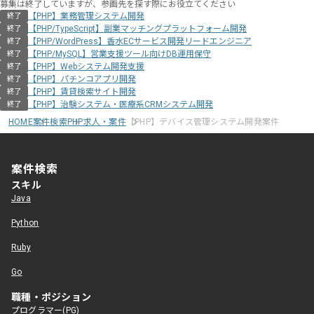
募集は終了していますが、参画先を探す際にお役立てください
【PHP】業務管理システム開発
終了
【PHP/TypeScript】副業マッチングプラットフォーム開発
終了
【PHP/WordPress】香水ECサービス開発リードエンジニア
終了
【PHP/MySQL】営業支援ツール向けDB運用保守
終了
【PHP】Webシステム開発支援
終了
【PHP】パチンコアプリ開発
終了
【PHP】賃貸検索サイト開発
終了
【PHP】治験システム・医療系CRMシステム開発
終了
HOME
案件検索
PHP求人・案件
【PHP】デバイス管理システム開発案件
案件検索
スキル
Java
Python
Ruby
Go
職種・ポジション
プログラマー(PG)