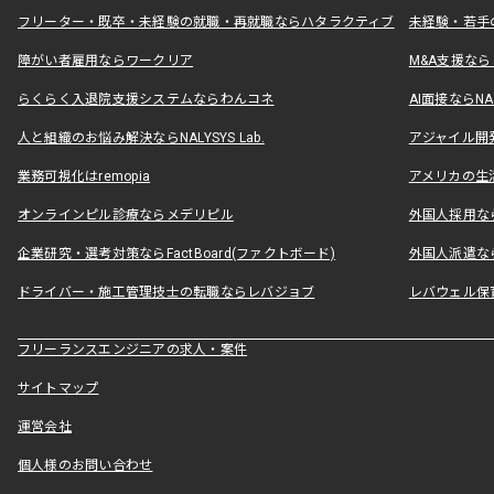
フリーター・既卒・未経験の就職・再就職ならハタラクティブ
未経験・若手
障がい者雇用ならワークリア
M&A支援な
らくらく入退院支援システムならわんコネ
AI面接ならNAL
人と組織のお悩み解決ならNALYSYS Lab.
アジャイル開発なら
業務可視化はremopia
アメリカの生活
オンラインピル診療ならメデリピル
外国人採用ならLe
企業研究・選考対策ならFactBoard(ファクトボード)
外国人派遣なら
ドライバー・施工管理技士の転職ならレバジョブ
レバウェル保
フリーランスエンジニアの求人・案件
サイトマップ
運営会社
個人様のお問い合わせ