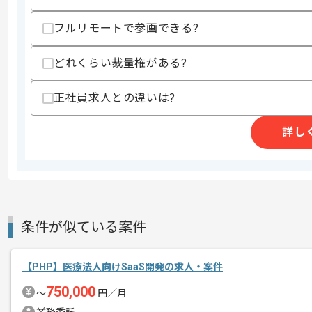
スキルに不安がある方へ
フルリモートで参画できる?
上記に似た経験やスキルをお持ちであれば申
どれくらい裁量権がある?
正社員求人との違いは?
商談回数
1回
その他募集要項
募集人数
1人
詳し
作業開始日
2024/01/26
ITマネジメントやWEBアプリケーショ
エージェントからのコ
を展開している企業でございます。
条件が似ている案件
メント
今回はデバイス管理システム開発に携わ
【PHP】医療法人向けSaaS開発の求人・案件
PHPを用いた開発経験を活かしたい方に
750,000
〜
円／月