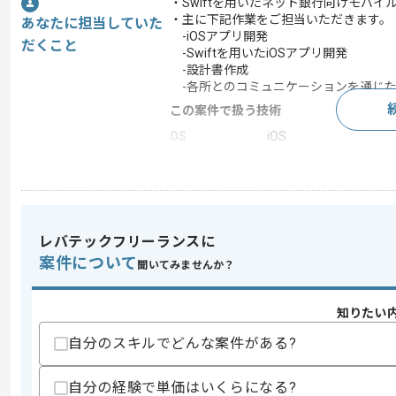
・Swiftを用いたネット銀行向けモバ
・主に下記作業をご担当いただきます。
あなたに担当していた
-iOSアプリ開発
だくこと
-Swiftを用いたiOSアプリ開発
-設計書作成
-各所とのコミュニケーションを通じた
この案件で扱う技術
OS
iOS
この案件のポイント
業界
銀行
業務内容
アプリ開発 , API開発
レバテックフリーランスに
特徴
参画実績あり , 長期プ
案件について
聞いてみませんか？
求めるスキル
知りたい
スキル
・システム開発経験(2年以上)
自分のスキルでどんな案件がある?
・スマホアプリ開発経験
・SwiftまたはC#を用いた開発経験(1年
・API構築経験
自分の経験で単価はいくらになる?