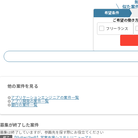
似た案
希望条件
ご希望の働き
フリーランス
他の案件を見る
アプリケーションエンジニアの案件一覧
アプリ開発の案件一覧
銀行の案件一覧
募集が終了した案件
募集は終了していますが、参画先を探す際にお役立てください
【Flutter/Swift】営業支援システムリニューアル
終了