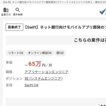
【Swift】ネット銀行向けモバイルアプリ開発案件| ITフリーランスエンジニアの求人・案件(2026/
企業の方
案件検索
【Swift】ネット銀行向けモバイルアプリ開発
募集終了
こちらの案件は
リモートOK
オンライン商談OK
週5日
単価
65
万
〜
円／月
職種
アプリケーションエンジニア
ポジション
SE (システムエンジニア)
言語
Swift
,
C#