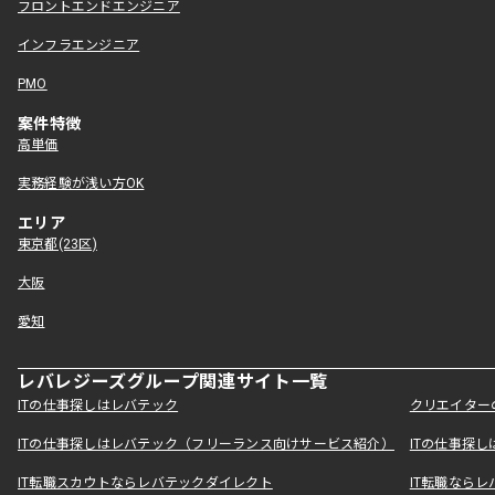
フロントエンドエンジニア
インフラエンジニア
PMO
案件特徴
高単価
実務経験が浅い方OK
エリア
東京都(23区)
大阪
愛知
レバレジーズグループ関連サイト一覧
ITの仕事探しはレバテック
クリエイター
ITの仕事探しはレバテック（フリーランス向けサービス紹介）
ITの仕事探
IT転職スカウトならレバテックダイレクト
IT転職なら