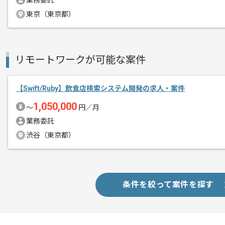
業務委託
ご経験と実績に応じてスライド案件のご
東京（東京都）
新しいアイディアや技術を積極的に導入
経験豊富なエンジニアと成長が出来る環
スキルアップされたい方、長期的に参画
基本的には一部リモート作業を見込んで
リモートワークが可能な案件
【Swift/Ruby】飲食店検索システム開発の求人・案件
1,050,000
〜
円／月
業務委託
渋谷（東京都）
条件を絞って案件を探す