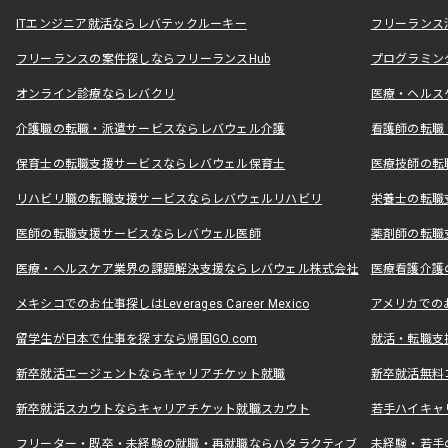
ITエンジニア就活ならレバテックルーキー
フリーランス
フリーランスの案件探しならフリーランスHub
プログラミン
オンライン診療ならレバクリ
医療・ヘルス
介護職の転職・派遣サービスならレバウェル介護
看護師の転職
保育士の転職支援サービスならレバウェル保育士
医療技師の転
リハビリ職の転職支援サービスならレバウェルリハビリ
栄養士の転職
医師の転職支援サービスならレバウェル医師
薬剤師の転職
医療・ヘルスケア業界の課題解決支援ならレバウェル株式会社
医療看護介護の
メキシコでのお仕事探しはLeverages Career Mexico
アメリカでのお仕事
留学生が日本で仕事を探すなら帰国GO.com
就活・転職支
新卒就活エージェントならキャリアチケット就職
新卒就活無料
新卒就活スカウトならキャリアチケット就職スカウト
若手ハイキャ
フリーター・既卒・未経験の就職・再就職ならハタラクティブ
未経験・若手