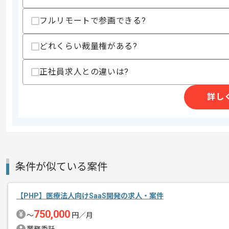
歓迎スキル
フルリモートで参画できる?
・金融業界での実務経験
・アジャイル開発経験
・NFC知見
どれくらい裁量権がある?
・認証周りの知見
正社員求人との違いは?
スキルに不安がある方へ
上記に似た経験やスキルをお持ちであれば申
詳し
商談回数
2回
その他募集要項
募集人数
1人
作業開始日
2024/02/02
条件が似ている案件
【PHP】医療法人向けSaaS開発の求人・案件
システム開発経験を活かすことができま
エージェントからのコ
750,000
〜
円／月
複数案件を保有している企業ですので、
メント