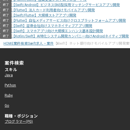
【Swift/Android】ビジネスSNS型採用マッチングサービスアプリ開発
終了
【Flutter】法人カード利用者向けモバイルアプリ開発
終了
【Swift/Flutter】大規模ストアアプリ開発
終了
【Flutter】自社メディアサービス向けクロスプラットフォームアプリ開発
終了
【Swift】証券会社向けスマホネイティブアプリ開発
終了
【Swift】スマホアプリ向け大規模エンハンス基本設計開発
終了
【Kotlin/Swift】AI特化システム開発カンパニー向けAndroidネイティブ開発
終了
HOME
案件検索
Swift求人・案件
【Swift】ネット銀行向けモバイルアプリ開発案
案件検索
スキル
Java
Python
Ruby
Go
職種・ポジション
プログラマー(PG)