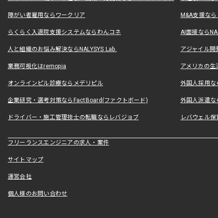
障がい者雇用ならワークリア
M&A支援な
らくらく入退院支援システムならわんコネ
AI面接ならNAL
人と組織のお悩み解決ならNALYSYS Lab.
アジャイル開発なら
業務可視化はremopia
アメリカの生活
オンラインピル診療ならメデリピル
外国人採用ならLe
企業研究・選考対策ならFactBoard(ファクトボード)
外国人派遣なら
ドライバー・施工管理技士の転職ならレバジョブ
レバウェル保
フリーランスエンジニアの求人・案件
サイトマップ
運営会社
個人様のお問い合わせ