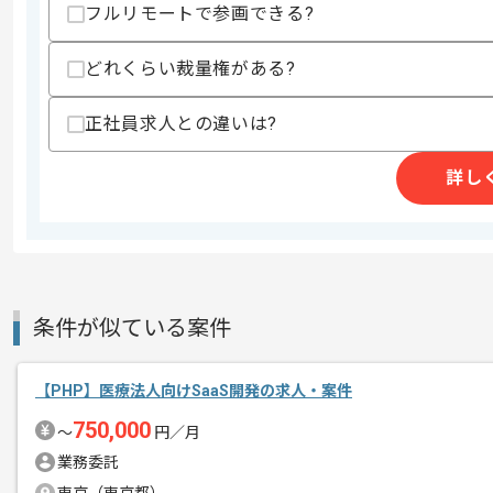
フルリモートで参画できる?
スキルに不安がある方へ
上記に似た経験やスキルをお持ちであれば申
どれくらい裁量権がある?
正社員求人との違いは?
精算条件
有
詳し
精算・お支払い
精算基準時間
140時間〜180時間
支払いサイト
15日
商談回数
1回
条件が似ている案件
その他募集要項
募集人数
2人
作業開始日
2026/06/01
【PHP】医療法人向けSaaS開発の求人・案件
750,000
〜
円／月
業務委託
IT×人材という領域において、月間60万