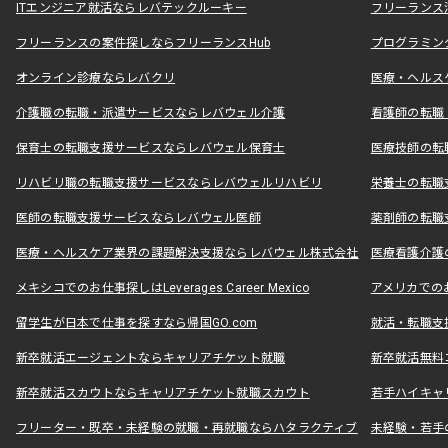
ITエンジニア就活ならレバテックルーキー
フリーランス
フリーランスの案件探しならフリーランスHub
プログラミン
オンライン診療ならレバクリ
医療・ヘルス
介護職の転職・派遣サービスならレバウェル介護
看護師の転職
保育士の転職支援サービスならレバウェル保育士
医療技師の転
リハビリ職の転職支援サービスならレバウェルリハビリ
栄養士の転職
医師の転職支援サービスならレバウェル医師
薬剤師の転職
医療・ヘルスケア業界の課題解決支援ならレバウェル株式会社
医療看護介護の
メキシコでのお仕事探しはLeverages Career Mexico
アメリカでのお仕事
留学生が日本で仕事を探すなら帰国GO.com
就活・転職支
新卒就活エージェントならキャリアチケット就職
新卒就活無料
新卒就活スカウトならキャリアチケット就職スカウト
若手ハイキャ
フリーター・既卒・未経験の就職・再就職ならハタラクティブ
未経験・若手