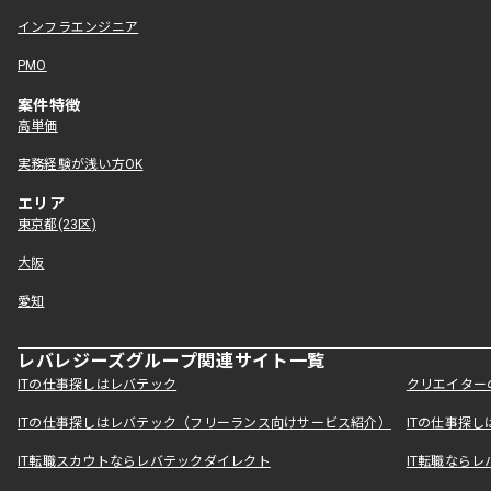
インフラエンジニア
PMO
案件特徴
高単価
実務経験が浅い方OK
エリア
東京都(23区)
大阪
愛知
レバレジーズグループ関連サイト一覧
ITの仕事探しはレバテック
クリエイター
ITの仕事探しはレバテック（フリーランス向けサービス紹介）
ITの仕事探
IT転職スカウトならレバテックダイレクト
IT転職なら