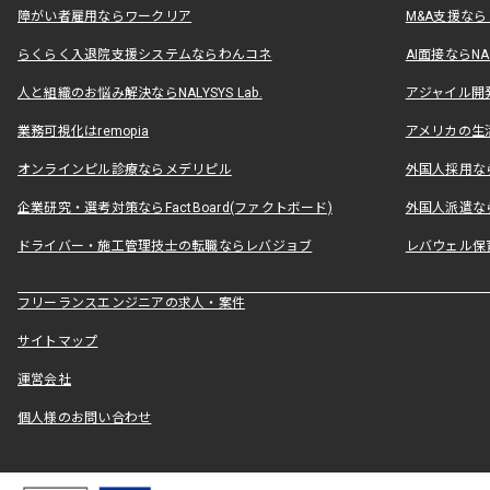
障がい者雇用ならワークリア
M&A支援な
らくらく入退院支援システムならわんコネ
AI面接ならNAL
人と組織のお悩み解決ならNALYSYS Lab.
アジャイル開発なら
業務可視化はremopia
アメリカの生活
オンラインピル診療ならメデリピル
外国人採用ならLe
企業研究・選考対策ならFactBoard(ファクトボード)
外国人派遣なら
ドライバー・施工管理技士の転職ならレバジョブ
レバウェル保
フリーランスエンジニアの求人・案件
サイトマップ
運営会社
個人様のお問い合わせ