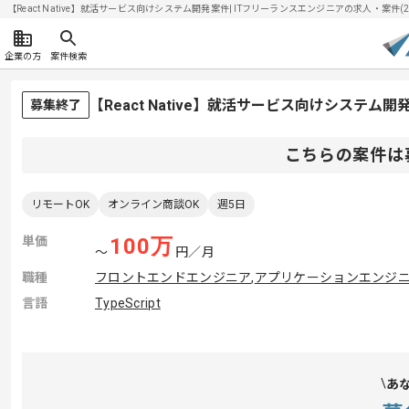
【React Native】就活サービス向けシステム開発案件| ITフリーランスエンジニアの求人・案件(202
企業の方
案件検索
【React Native】就活サービス向けシステ
募集終了
こちらの案件は
リモートOK
オンライン商談OK
週5日
単価
100
万
〜
円／月
職種
フロントエンドエンジニア
,
アプリケーションエンジ
言語
TypeScript
あ