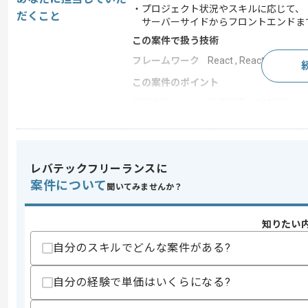
・プロジェクト状況やスキルに応じて、
だくこと
サーバーサイドからフロントエンドま
この案件で扱う技術
フレームワーク
React , React Native
この案件のポイント
業務内容
新規開発 , 追加開発
担当領域/システ
人事・給与・労務シス
ム
特徴
20代活躍中 , 30代活躍
レバテックフリーランスに
案件について
聞いてみませんか？
求めるスキル
スキル
知りたい
・Webもしくはモバイルアプリ開発の実務
・React NativeまたはReactを用いた実
自分のスキルでどんな案件がある?
・要件定義からテストまで一連の開発工
歓迎スキル
自分の経験で単価はいくらになる?
・AIプロダクトの開発経験
・Firebaseの運用経験