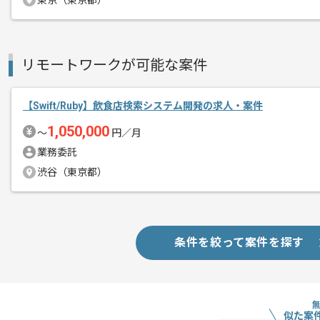
エージェントからのコ
東京（東京都）
就活メディアにおける開発を行っていた
メント
精鋭チームの中で幅広く作業をご担当い
リモートワークが可能な案件
スキルアップも期待できます。
【Swift/Ruby】飲食店検索システム開発の求人・案件
toCサービスに携わりたい、キャリアア
といった方におすすめの案件でございま
1,050,000
〜
円／月
業務委託
首都圏または遠方からリモートにてご参
渋谷（東京都）
条件を絞って案件を探す
似た案