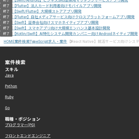
【Swift/Android】ビジネスSNS型採用マッチングサービスアプリ開発
終了
【Flutter】法人カード利用者向けモバイルアプリ開発
終了
【Swift/Flutter】大規模ストアアプリ開発
終了
【Flutter】自社メディアサービス向けクロスプラットフォームアプリ開発
終了
【Swift】証券会社向けスマホネイティブアプリ開発
終了
【Swift】スマホアプリ向け大規模エンハンス基本設計開発
終了
【Kotlin/Swift】AI特化システム開発カンパニー向けAndroidネイティブ開発
終了
HOME
案件検索
TypeScript求人・案件
【React Native】就活サービス向けシ
案件検索
スキル
Java
Python
Ruby
Go
職種・ポジション
プログラマー(PG)
フロントエンドエンジニア