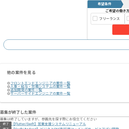
希望条件
ご希望の働き
フリーランス
他の案件を見る
フロントエンドエンジニアの案件一覧
人事・給与・労務システムの案件一覧
追加開発の案件一覧
サーバーサイドエンジニアの案件一覧
募集が終了した案件
募集は終了していますが、参画先を探す際にお役立てください
【Flutter/Swift】営業支援システムリニューアル
終了