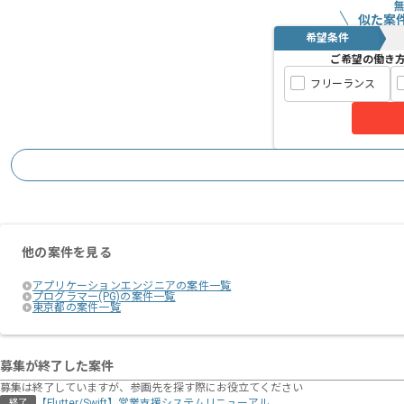
似た案
希望条件
ご希望の働き
フリーランス
他の案件を見る
アプリケーションエンジニアの案件一覧
プログラマー(PG)の案件一覧
東京都の案件一覧
募集が終了した案件
募集は終了していますが、参画先を探す際にお役立てください
【Flutter/Swift】営業支援システムリニューアル
終了