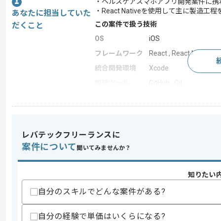
・ヘルスケアスマホアプリ開発案件に携
・React Nativeを使用して主に製造
あなたに担当していた
この案件で扱う技術
だくこと
OS
iOS
フレームワーク
React , React Native
統合開発環境
Xcode
開発ツール
GitHub , Git
この案件のポイント
業務内容
社内システム開発
特徴
参画実績あり
レバテックフリーランスに
案件について
聞いてみませんか？
求めるスキル
知りたい
スキル
・React Nativeを使用した開発経験2年
自分のスキルでどんな案件がある?
歓迎スキル
・以下のご経験
自分の経験で単価はいくらになる?
‐ チャットUI実装