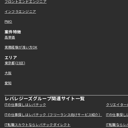
フロントエンドエンジニア
インフラエンジニア
PMO
案件特徴
高単価
実務経験が浅い方OK
エリア
東京都(23区)
大阪
愛知
レバレジーズグループ関連サイト一覧
ITの仕事探しはレバテック
クリエイター
ITの仕事探しはレバテック（フリーランス向けサービス紹介）
ITの仕事探
IT転職スカウトならレバテックダイレクト
IT転職なら