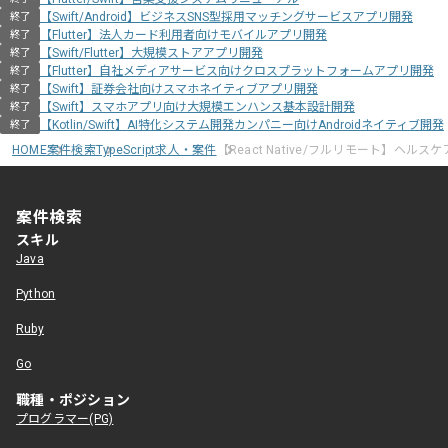
【Swift/Android】ビジネスSNS型採用マッチングサービスアプリ開発
終了
【Flutter】法人カード利用者向けモバイルアプリ開発
終了
【Swift/Flutter】大規模ストアアプリ開発
終了
【Flutter】自社メディアサービス向けクロスプラットフォームアプリ開発
終了
【Swift】証券会社向けスマホネイティブアプリ開発
終了
【Swift】スマホアプリ向け大規模エンハンス基本設計開発
終了
【Kotlin/Swift】AI特化システム開発カンパニー向けAndroidネイティブ開発
終了
HOME
案件検索
TypeScript求人・案件
【React Native/フルリモート】ヘル
案件検索
スキル
Java
Python
Ruby
Go
職種・ポジション
プログラマー(PG)