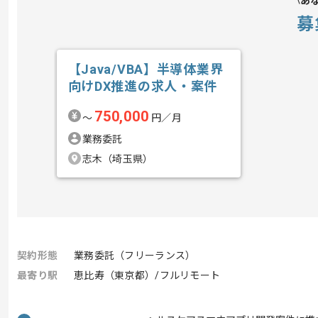
あ
募
【Java/VBA】半導体業界
向けDX推進の求人・案件
750,000
〜
円／月
業務委託
志木（埼玉県）
契約形態
業務委託（フリーランス）
最寄り駅
恵比寿（東京都）/フルリモート