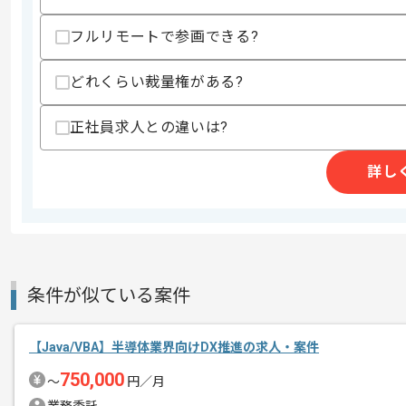
‐ Xcode/Android Studio
‐ Swift/Kotlin
フルリモートで参画できる?
‐ iOS, Android標準のヘルスケア機能
‐ スマホアプリ内決済の開発
‐ FEのみならずBackend、Terrafor
どれくらい裁量権がある?
スキルに不安がある方へ
正社員求人との違いは?
上記に似た経験やスキルをお持ちであれば申
詳し
精算条件
有
精算・お支払い
精算基準時間
140時間〜180時間
支払いサイト
15日
条件が似ている案件
商談回数
2回
【Java/VBA】半導体業界向けDX推進の求人・案件
その他募集要項
募集人数
3人
750,000
〜
円／月
作業開始日
2024/02/02