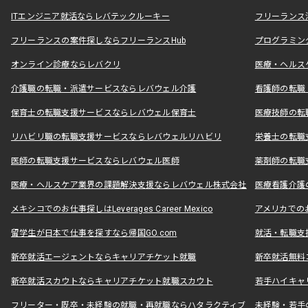
ITエンジニア就活ならレバテックルーキー
フリーランス
フリーランスの案件探しならフリーランスHub
プログラミン
オンライン診療ならレバクリ
医療・ヘルス
介護職の転職・派遣サービスならレバウェル介護
看護師の転職
保育士の転職支援サービスならレバウェル保育士
医療技師の転
リハビリ職の転職支援サービスならレバウェルリハビリ
栄養士の転職
医師の転職支援サービスならレバウェル医師
薬剤師の転職
医療・ヘルスケア業界の課題解決支援ならレバウェル株式会社
医療看護介護の
メキシコでのお仕事探しはLeverages Career Mexico
アメリカでのお仕事
留学生が日本で仕事を探すなら帰国GO.com
就活・転職支
新卒就活エージェントならキャリアチケット就職
新卒就活無料
新卒就活スカウトならキャリアチケット就職スカウト
若手ハイキャ
フリーター・既卒・未経験の就職・再就職ならハタラクティブ
未経験・若手