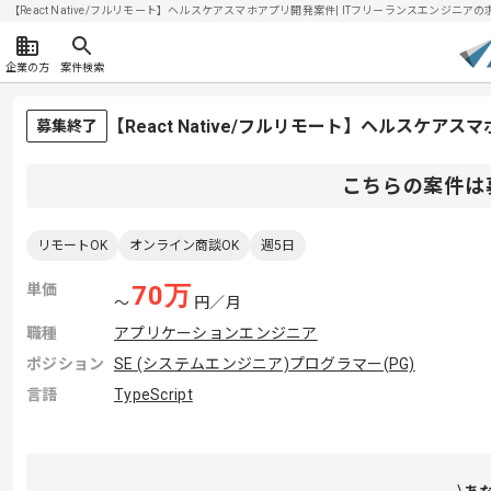
【React Native/フルリモート】ヘルスケアスマホアプリ開発案件| ITフリーランスエンジニアの求人
企業の方
案件検索
【React Native/フルリモート】ヘルスケ
募集終了
こちらの案件は
リモートOK
オンライン商談OK
週5日
単価
70
万
〜
円／月
職種
アプリケーションエンジニア
ポジション
SE (システムエンジニア)
プログラマー(PG)
言語
TypeScript