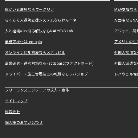
障がい者雇用ならワークリア
M&A支援な
らくらく入退院支援システムならわんコネ
AI面接ならNAL
人と組織のお悩み解決ならNALYSYS Lab.
アジャイル開発なら
業務可視化はremopia
アメリカの生活
オンラインピル診療ならメデリピル
外国人採用ならLe
企業研究・選考対策ならFactBoard(ファクトボード)
外国人派遣なら
ドライバー・施工管理技士の転職ならレバジョブ
レバウェル保
フリーランスエンジニアの求人・案件
サイトマップ
運営会社
個人様のお問い合わせ