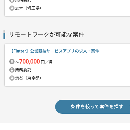
業務委託
志木（埼玉県）
レバテックでの実績がある企業の案件で
エージェントからのコ
リモートワークが可能な案件
メント
基本的にはフルリモートでの作業を予定
ただし、立ち上げ時やピーク時は出社を
【Flutter】公営競技サービスアプリの求人・案件
700,000
〜
円／月
今までの経験を活かしたい方にはおすす
業務委託
渋谷（東京都）
条件を絞って案件を探す