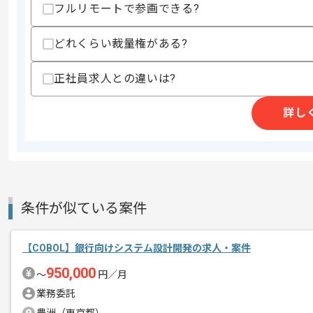
フルリモートで参画できる?
スキルに不安がある方へ
上記に似た経験やスキルをお持ちであれば申
どれくらい裁量権がある?
正社員求人との違いは?
商談回数
1回
詳し
その他募集要項
募集人数
5人
作業開始日
2024/04/01
レバテックでの実績がある企業の案件で
条件が似ている案件
エージェントからのコ
COBOLでの開発経験を活かすことがで
メント
複数案件を保有している企業ですので、
【COBOL】銀行向けシステム設計開発の求人・案件
ご経験と実績に応じてスライド案件のご
950,000
〜
円／月
新しいアイディアや技術を積極的に導入
業務委託
経験豊富なエンジニアと成長が出来る環