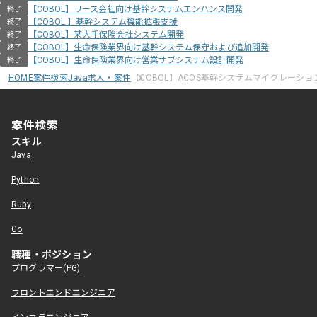
【COBOL】リース会社向け基幹システムエンハンス開発
終了
【COBOL 】基幹システム機能拡張支援
終了
【COBOL】某大手保険会社システム開発
終了
【COBOL】生命保険業界向け基幹システム保守および追加開発
終了
【COBOL】生命保険業界向け営業サブシステム設計開発
終了
HOME
案件検索
Java求人・案件
【COBOL】ACOS基幹システムマイグレーシ
案件検索
スキル
Java
Python
Ruby
Go
職種・ポジション
プログラマー(PG)
フロントエンドエンジニア