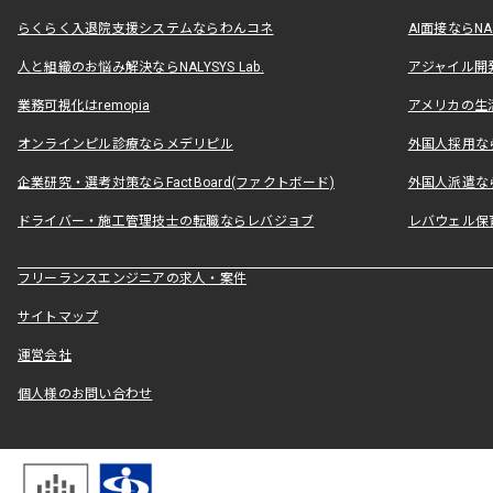
らくらく入退院支援システムならわんコネ
AI面接ならNAL
人と組織のお悩み解決ならNALYSYS Lab.
アジャイル開発なら
業務可視化はremopia
アメリカの生活
オンラインピル診療ならメデリピル
外国人採用ならLe
企業研究・選考対策ならFactBoard(ファクトボード)
外国人派遣なら
ドライバー・施工管理技士の転職ならレバジョブ
レバウェル保
フリーランスエンジニアの求人・案件
サイトマップ
運営会社
個人様のお問い合わせ