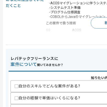
-ACOSマイグレーションに伴うシス
だくこと
-システムテスト準備
-プログラム仕様調査
-COBOLからJavaのマイグレーション
この案件で扱う技術
OS
ACOS
この案件のポイント
業務内容
システム開発
担当領域/システ
広告・デザイン・イベ
ム
レバテックフリーランスに
特徴
参画実績あり , 長期プ
案件について
聞いてみませんか？
知りたい
求めるスキル
自分のスキルでどんな案件がある?
スキル
・COBOLのSE相当の知見
・COBOLとJCLの経験
自分の経験で単価はいくらになる?
歓迎スキル
・ACOS4の経験