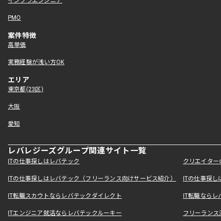
インフラエンジニア
PMO
案件特徴
高単価
実務経験が浅い方OK
エリア
東京都(23区)
大阪
愛知
レバレジーズグループ関連サイト一覧
ITの仕事探しはレバテック
クリエイター
ITの仕事探しはレバテック（フリーランス向けサービス紹介）
ITの仕事探
IT転職スカウトならレバテックダイレクト
IT転職なら
ITエンジニア就活ならレバテックルーキー
フリーランス