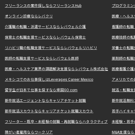
フリーランスの案件探しならフリーランスHub
プログラミン
オンライン診療ならレバクリ
医療・ヘルス
介護職の転職・派遣サービスならレバウェル介護
看護師の転職
保育士の転職支援サービスならレバウェル保育士
医療技師の転
リハビリ職の転職支援サービスならレバウェルリハビリ
栄養士の転職
医師の転職支援サービスならレバウェル医師
薬剤師の転職
医療・ヘルスケア業界の課題解決支援ならレバウェル株式会社
医療看護介護の
メキシコでのお仕事探しはLeverages Career Mexico
アメリカでのお仕事
留学生が日本で仕事を探すなら帰国GO.com
就活・転職支
新卒就活エージェントならキャリアチケット就職
新卒就活無料
新卒就活スカウトならキャリアチケット就職スカウト
若手ハイキャ
フリーター・既卒・未経験の就職・再就職ならハタラクティブ
未経験・若手
障がい者雇用ならワークリア
M&A支援な