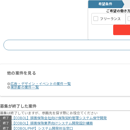
希望条件
ご希望の働き
フリーランス
他の案件を見る
広告・デザイン・イベントの案件一覧
東京都の案件一覧
募集が終了した案件
募集は終了していますが、参画先を探す際にお役立てください
【COBOL】損害保険会社向け保険契約管理システム保守開発
終了
【COBOL】損害保険業界向けシステム開発設計構築
終了
【COBOL/PHP】システム開発担当窓口
終了