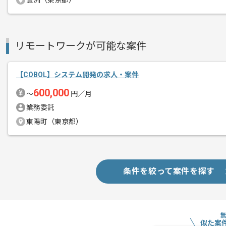
豊洲（東京都）
スキルアップされたい方、長期的に参画
基本的には一部リモート作業を見込んで
リモートワークが可能な案件
【COBOL】システム開発の求人・案件
600,000
〜
円／月
業務委託
東陽町（東京都）
条件を絞って案件を探す
似た案