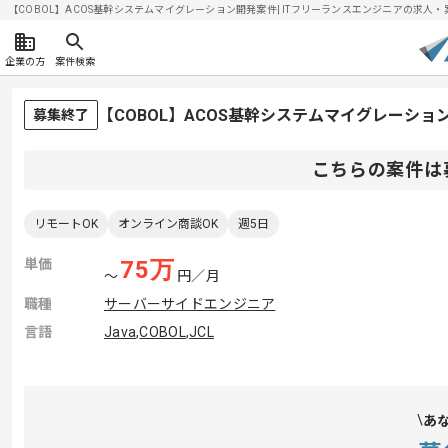
【COBOL】ACOS基幹システムマイグレーション開発案件| ITフリーランスエンジニアの求人・案件(
企業の方
案件検索
【COBOL】ACOS基幹システムマイグレーシ
募集終了
こちらの案件は
リモートOK
オンライン商談OK
週5日
単価
75
万
〜
円／月
職種
サーバーサイドエンジニア
言語
Java
,
COBOL
,
JCL
あ