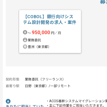
募
【COBOL】銀行向けシス
テム設計開発の求人・案件
950,000
〜
円／月
業務委託
豊洲（東京都）
契約形態
業務委託（フリーランス）
最寄り駅
日野（東京都）/一部リモート
・ACOS基幹システムマイグレーション
・主に下記作業をご担当いただきます。
あなたに担当していた